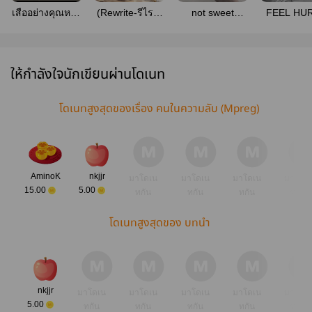
เสืออย่างคุณหรือ
(Rewrite-รีไรท์)
not sweet
FEEL HUR
จะสู้สิงโตอย่าง
คู่โชคชะตาของ
dreams -
อุ้มบุญระบ
ผม
ผมคือพี่ชาย
(mpreg) ติด
บุญธรรม
เหรียญ
(omegaverse)
ให้กำลังใจนักเขียนผ่านโดเนท
โดเนทสูงสุดของเรื่อง คนในความลับ (Mpreg)
AminoK
nkjjr
มาโดเน
มาโดเน
มาโดเน
มาโดเ
15.00
5.00
ทกัน
ทกัน
ทกัน
ทกัน
โดเนทสูงสุดของ บทนำ
nkjjr
มาโดเน
มาโดเน
มาโดเน
มาโดเน
มาโดเ
5.00
ทกัน
ทกัน
ทกัน
ทกัน
ทกัน