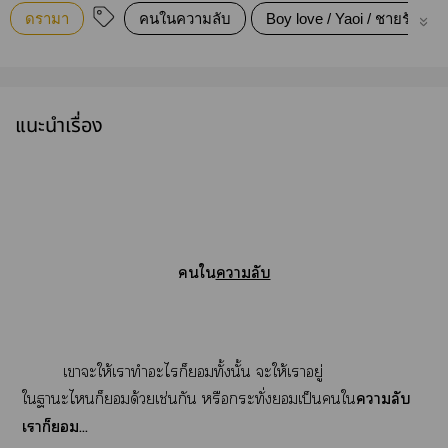
ดรามา
คนในความลับ
Boy love / Yaoi / ชายรักชาย
แนะนำเรื่อง
ใ
าลับ
เาะให้เาทำะไก็ทั้งนั้น ะให้เาอยู่
ใาะไก็ด้วยเช่นกัน หรือกระทั่งเป็นใ
าลับ
เาก็...