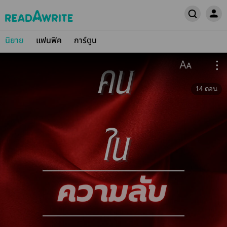
นิยาย
แฟนฟิค
การ์ตูน
14
ตอน