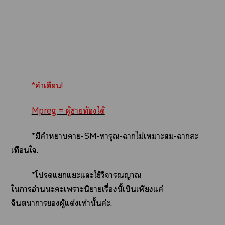
*คำเตือน!
Mpreg = ผู้าท้องได้
*มีคำาา-SM-ทารุณ-าไม่เาะ-าสะ
เทือนใ.
*โแแะแะใช้วิจารณญาณ
ใาอ่านะะเาะ
นิยายเรื่องนี้เป็นเพียงแค่
จินตนาการผู้แต่งเท่านั้นค่ะ.