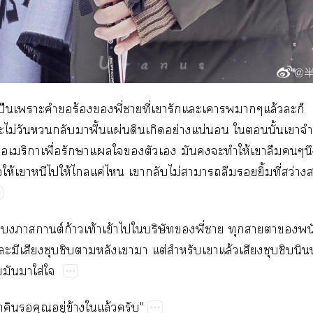
​ป็​​​​ร้​​ี่​​ี่​​​​​ล้​​ ​
่​​​​ื้​ผ่​​​ย่​น่​​​​ั้​​​ได
​ี่​​ื่​​​​​​​​​​​ให้​​​
ให้​​​​ให้​​ค่​​​​ไม่​​​​ิ้​ี่​ว่
ต์ก้​ท้​ข้​​​ิ​​ี่​​​​​​
​​​​​​​​​ต่​​​ล้​​​​​
​​​ใส่​
​​ู่​ข้​​ล้​"