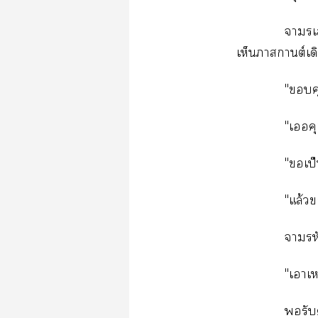
​
ต์
"
"​
"​ป
"ล้​
​
"​
​​