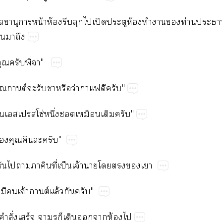
​น้​ห้​​​​ปิ​​ห้​​​​ท่​​
​​
​​ี่"
​ต์​​​​ว่​​​"
็​​โซ่​ึ่​​"
​​"
​​ี่​ป็​จ้​​​​
​จ้​ต์ล้​​"
​ั่​​​​​​​ห้​