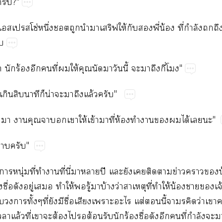
​?"
​​โซ่​ึ่​​​​ให้​​​ี่​น้​ี่​ำ​​

​ร้​​​ี่​​ให้​​​​​ี้​​​​ี่​"
​​​​​น่​​​​ล้​"
​​​​​​​ให้​ข้​​ี่​ห้​​​​​ได้​​"
​"
​ุ่​ี่​​​ี่​ี่​​​ปี​​​​​​ข่​​​
​ื่​​ู่​​​ให้​​ู้​​บ้​ว่​​ี่​​ให้​น้​​​
้​​​​ั้ี่​​​ื่​​​​ต่​​ี้​​​ว่​
​ล้​ี่​​​ต้​​​ต้​​​ร้​ื่​​​​ี่​ำ​​