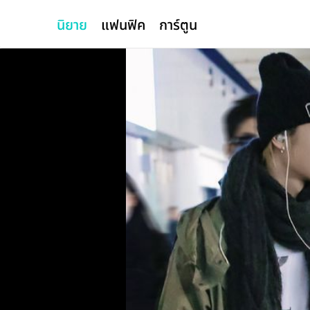
นิยาย
แฟนฟิค
การ์ตูน