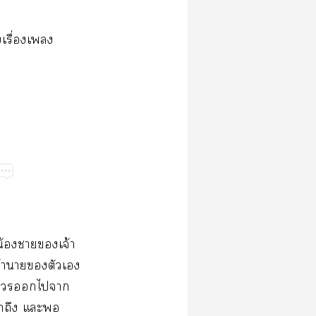
​ื่​​
น้​​​จ้​
จ้​​​​​
​​​​​
​​​​