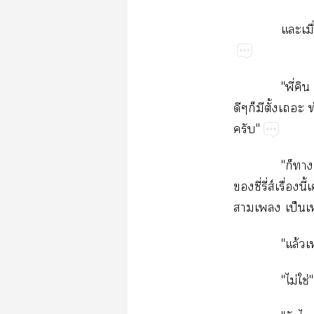
​ื
"ี่
​​ั้​​
"
"​
​ี่​ี่ส์ื่​
​​ป็​
"ล้​
"ไม่​ใช่"