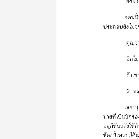
"​
​ี้
​​ไม่​
" 
"​ไม่
"ถ้​
"​

​ี่​ป็​​ร้
ู่​​​​ให
ห้​ี้​​ได้​