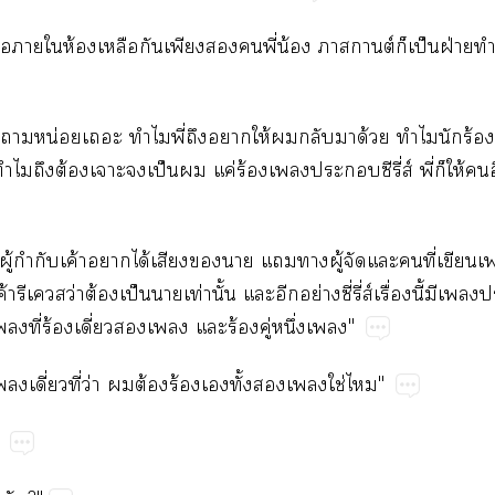
่​​​ห้​​​​​​ี่​น้​ต์​ป็​ฝ่
 ​น่​​​ี่​​​ให้​​​​ด้​​​ร้​​
​​ต้​​​ป็​​ค่​ร้​​​​ี่ส์​ี่​​ให้​​ื่​
​ู้​ำ​ค้​​ได้​​​​​​ู้​​​​ี่​
ี้​ค้​​ว่​ต้​ป็​​ท่​ั้​​​ย่​ี่​ี่ส์ื่​ี้​​
​ี่​ร้​ี่​​​​ร้​ู่​ึ่​"
​ี่​ี่​ว่​​ต้​ร้​​ั้​​​ใช่​"