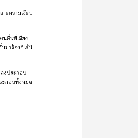
​​​
ื่​ี่​​
​ร้​​ได้​ี่​
​​​
​​ั้​​