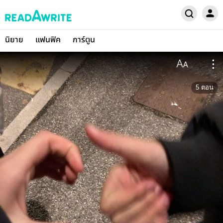
นิยาย
แฟนฟิค
การ์ตูน
5
ตอน