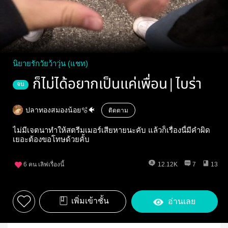
นิยายรักวัยว้าวุ่น (แชท)
ก็ไม่ได้อยากเป็นเเค่เพื่อน|ไบร่า
จบ
ปลาทองสมองน้อย🫧🐠
ติดตาม
ไม่มีเจตนาทำให้สตรีมเมอร์เสียหายนะคับ แล้วก็็เรื่องนี้มีคำผิด
เยอะต้องขอโทษด้วยคั้บ
6
คน เลิฟเรื่องนี้
12.12K
7
13
เพิ่มเข้าชั้น
อ่านเลย