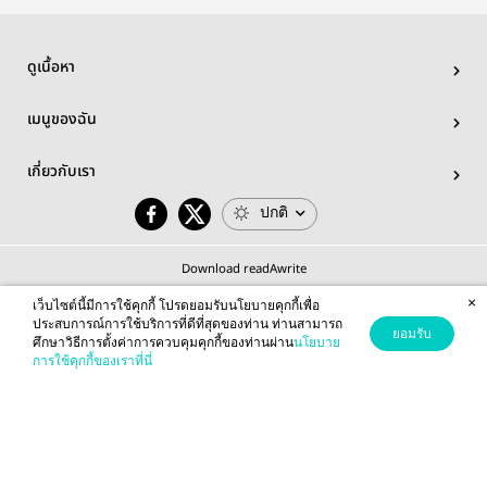
ดูเนื้อหา
เมนูของฉัน
เกี่ยวกับเรา
ปกติ
Download readAwrite
×
เว็บไซต์นี้มีการใช้คุกกี้ โปรดยอมรับนโยบายคุกกี้เพื่อ
ประสบการณ์การใช้บริการที่ดีที่สุดของท่าน ท่านสามารถ
ยอมรับ
ศึกษาวิธีการตั้งค่าการควบคุมคุกกี้ของท่านผ่าน
นโยบาย
© 2026 readAwrite.com by MEB Corporation Public Company Limited
การใช้คุกกี้ของเราที่นี่
This site is protected by reCAPTCHA and the Google
Privacy Policy
and
Terms of Service
apply.