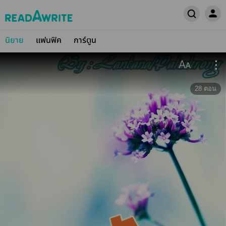
นิยาย
แฟนฟิค
การ์ตูน
28
ตอน