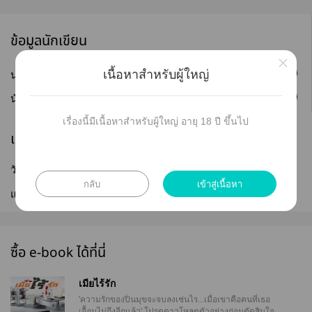
ข้อมูลนักเขียน
×
เนื้อหาสำหรับผู้ใหญ่
ติดตาม
นามปากกา :
Lantana/Pakakrong
ติดตาม
นักเขียน :
Lantana-Pakakrong
เรื่องนี้มีเนื้อหาสำหรับผู้ใหญ่ อายุ 18 ปี ขึ้นไป
เผยแพร่
วันที่เผยแพร่ :
12 ต.ค. 2562
กลับ
เข้าสู่เนื้อหา
แก้ไขล่าสุด :
13 ต.ค. 2562
ซื้อ e-book ได้ที่นี่
เมียไร้รัก
'ความรักของปิ่นมุขจะจบลงเช่นไร...เมื่อเขาคือคนที่เธอ
เอื้อมไม่ถึงอีกแล้ว' โปรดดาวโหลดตัวอย่างก่อนตัดสินใจ