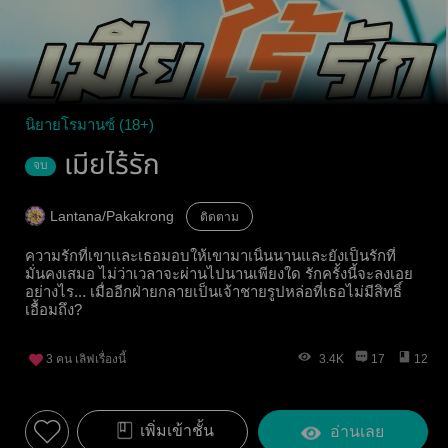
นิยายโรมานซ์ (18+)
เมียไร้รัก
จบ
Lantana/Pakakrong
ติดตาม
ความรักที่เขาเเละเธอมอบให้เขามาเนิ่นนานและยังเป็นรักที่
มั่นคงเสมอ ไม่ว่าเวลาจะผ่านไปนานเพียงใด รักครั้งนี้จะลงเอย
อย่างไร... เมื่ออีกฝ่ายกลายเป็นเจ้าชายรูปหล่อที่เธอไม่มีสิทธิ์
เอื้อมถึง?
3
คน เลิฟเรื่องนี้
3.4K
17
12
เพิ่มเข้าชั้น
อ่านเลย