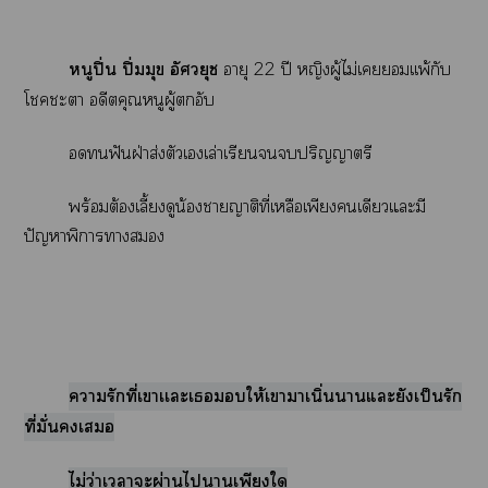
หนูปิ่น ปิ่มมุข อัศวยุช
อายุ 22 ปี หญิงผู้ไม่เเเพ้กับ
โะา อดีตคุณหนูผู้ตกอับ
ฟันฝ่าส่งตัวเเล่าเรียนปริญญาตรี
พร้อมต้องเลี้ยงดูน้องาญาติที่เหลือเพียงเดียวแะมี
ปัญหาพิการา
ารักที่เาเเะเให้เาาเนิ่นนานแะยังเป็นรัก
ที่มั่นเ
ไม่ว่าเาะผ่านไาเพียงใ