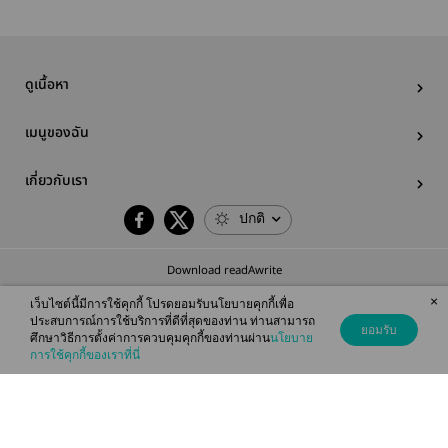
ดูเนื้อหา
เมนูของฉัน
เกี่ยวกับเรา
ปกติ
Download readAwrite
×
เว็บไซต์นี้มีการใช้คุกกี้ โปรดยอมรับนโยบายคุกกี้เพื่อ
ประสบการณ์การใช้บริการที่ดีที่สุดของท่าน ท่านสามารถ
ยอมรับ
ศึกษาวิธีการตั้งค่าการควบคุมคุกกี้ของท่านผ่าน
นโยบาย
© 2026 readAwrite.com by MEB Corporation Public Company Limited
การใช้คุกกี้ของเราที่นี่
This site is protected by reCAPTCHA and the Google
Privacy Policy
and
Terms of Service
apply.