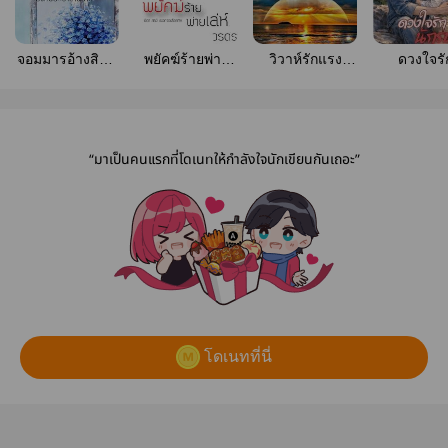
จอมมารอ้างสิทธิ
พยัคฆ์ร้ายพ่าย
วิวาห์รักแรง
ดวงใจรั
รัก
เล่ห์
พยาบาท
นักรบ(M
Beloved
“มาเป็นคนแรกที่โดเนทให้กำลังใจนักเขียนกันเถอะ”
โดเนทที่นี่