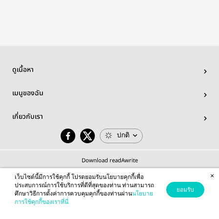
ดูเนื้อหา
เมนูของฉัน
เกี่ยวกับเรา
ปกติ
Download readAwrite
×
เว็บไซต์นี้มีการใช้คุกกี้ โปรดยอมรับนโยบายคุกกี้เพื่อ
ประสบการณ์การใช้บริการที่ดีที่สุดของท่าน ท่านสามารถ
ยอมรับ
ศึกษาวิธีการตั้งค่าการควบคุมคุกกี้ของท่านผ่าน
นโยบาย
© 2026 readAwrite.com by MEB Corporation Public Company Limited
การใช้คุกกี้ของเราที่นี่
This site is protected by reCAPTCHA and the Google
Privacy Policy
and
Terms of Service
apply.