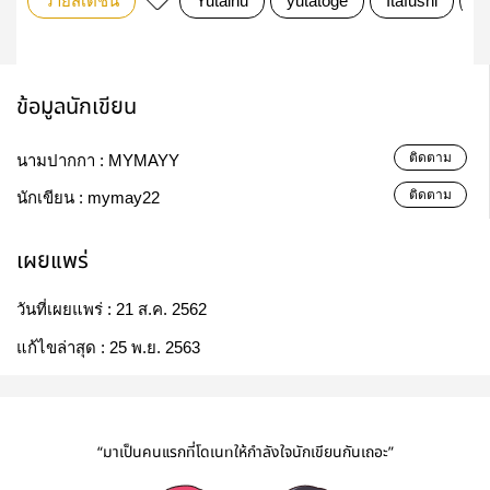
วายสเตชั่น
Yutainu
yutatoge
Itafushi
y
ข้อมูลนักเขียน
ติดตาม
นามปากกา :
MYMAYY
ติดตาม
นักเขียน :
mymay22
เผยแพร่
วันที่เผยแพร่ :
21 ส.ค. 2562
แก้ไขล่าสุด :
25 พ.ย. 2563
“มาเป็นคนแรกที่โดเนทให้กำลังใจนักเขียนกันเถอะ”