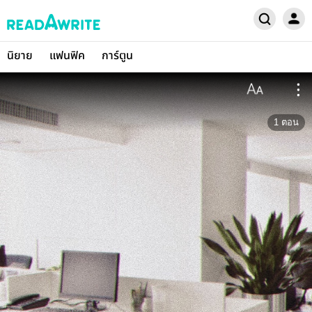
นิยาย
แฟนฟิค
การ์ตูน
1
ตอน