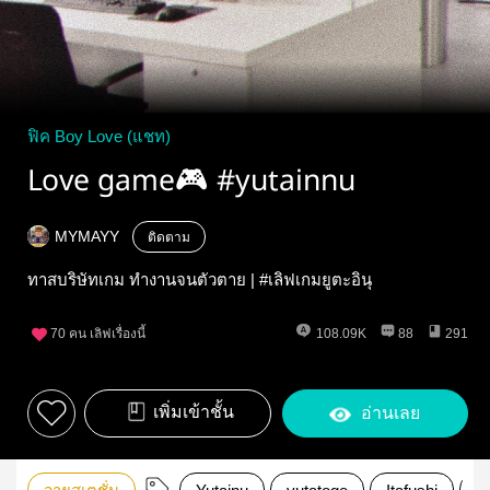
ฟิค Boy Love (แชท)
Love game🎮 #yutainnu
MYMAYY
ติดตาม
ทาสบริษัทเกม ทำงานจนตัวตาย | #เลิฟเกมยูตะอินุ
70
คน เลิฟเรื่องนี้
108.09K
88
291
เพิ่มเข้าชั้น
อ่านเลย