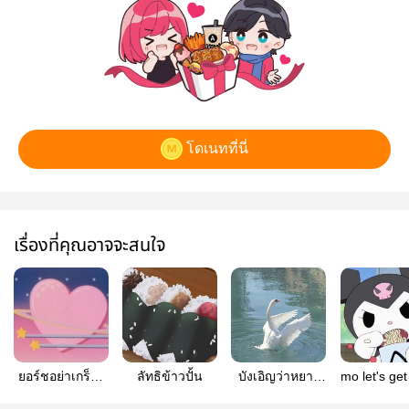
โดเนทที่นี่
เรื่องที่คุณอาจจะสนใจ
ยอร์ชอย่าเกร็ง (
ลัทธิข้าวปั้น
บังเอิญว่าหยาง
mo let's get
yutainu )
#yutainu
#yutain