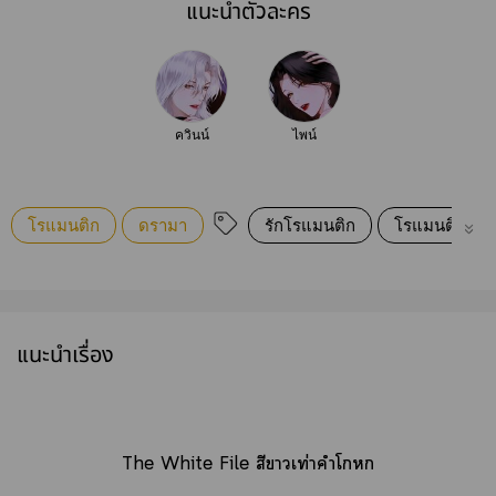
แนะนำตัวละคร
ควินน์
ไพน์
โรแมนติก
ดรามา
รักโรแมนติก
โรแมนติกดรา
แนะนำเรื่อง
The White File สีาเท่าคำโ