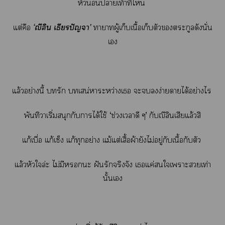
หัวาเท้าที่ไ
แต่คือ
‘ฌีลิน เธียรปัญา’
าาผู้เก็บเนื้อเก็บตัวตระกูลดังนั่น
เ
แล้วอย่างนี้ รัก เสน่หาระหว่างเ ะง่ายดายได้อย่างไร
พันทิวาเริ่มสนุกกับาได้ใช้ ‘ช่วงเาดี ๆ’ กับฌีลินเสียแล้วสิ
แก้เบื่อ แก้เซ็ง แก้ทุกอย่าง แม้แต่เสื้อผ้ายังไม่อยู่กับเนื้อกับตัว
แล้วหัวใล่ะ ไม่มีะ ฝันรักจริงจัง เแค่ใเาะเท่า
นั้นเ