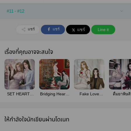
#11 - #12
แชร์
แชร์
แชร์
Line it
เรื่องที่คุณอาจจะสนใจ
SET HEART :
Bridging Hearts
Fake Love
ดื่มยาพิษส
Love Destiny
วิวาห์คั่นรัก
หลอกกันให้สาแก่
ชะตาทำนายรัก
ใจคุณ
ให้กำลังใจนักเขียนผ่านโดเนท