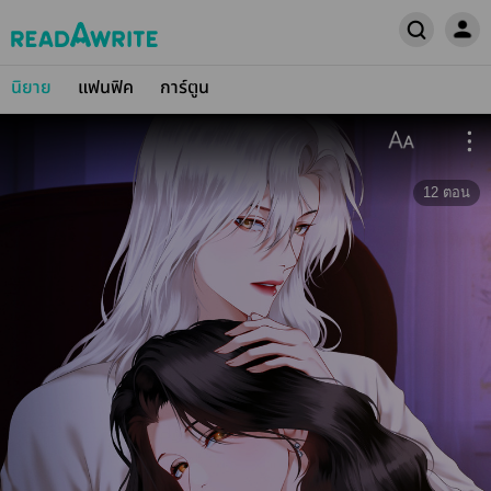
นิยาย
แฟนฟิค
การ์ตูน
12
ตอน