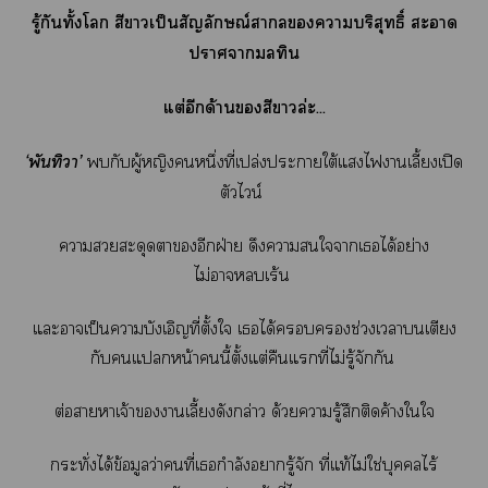
รู้กันทั้งโ สีาเป็นสัญลักษณ์าาบริสุทธิ์ ะา
าามลทิน
แต่อีกด้านสีาล่ะ...
‘พันทิวา’
กับผู้หญิงหนึ่งที่เปล่งะาใต้แไาเลี้ยงเปิด
ตัวไวน์
าสะดุดาอีกฝ่าย ดึงาใาเได้อย่าง
ไม่าเร้น
แะาเป็นาบังเอิญที่ตั้งใ เได้ช่วงเาเตียง
กับแหน้านี้ตั้งแต่คืนแที่ไม่รู้จักกัน
ต่อาาเจ้าาเลี้ยงดังกล่าว ด้วยารู้สึกติดค้างใใ
กระทั่งได้ข้อมูลว่าคนที่เกำลังารู้จัก ที่แท้ไม่ใช่บุคคลไร้