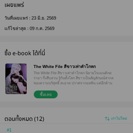
เผยแพร่
วันที่เผยแพร่ :
23 มิ.ย. 2569
แก้ไขล่าสุด :
09 ก.ค. 2569
ซื้อ e-book ได้ที่นี่
The White File สีขาวเท่าคำโกหก
The White File สีขาวเท่าคำโกหก นิยายโรแมนติกด
รามา กึ่งสืบสวน รู้กันทั้งโลก สีขาวเป็นสัญลักษณ์สากล
ของความบริสุทธิ์ สะอาด ปราศจากมลทิน แต่อีกด้าน
ของสีขาวล่ะ… ‘พันทิวา’ พบกับผู้หญิงคนหนึ่งที่เปล่ง
ประกายใต้แสงไฟงานเลี้ยงเปิดตัวไวน์ ความสวยสะดุด
ซื้อเลย
ตาของอีกฝ่าย ดึงความสนใจจากเธอได้อย่างไม่อาจ
หลบเร้น และอาจเป็นความบังเอิญที่ตั้งใจ เธอได้ครอบ
ครองช่วงเวลาบนเตียงกับคนแปลกหน้าคนนี้ตั้งแต่คืน
แรกที่ไม่รู้จักกัน ต่อสายหาเจ้าของงานเลี้ยงดังกล่าว ด้วย
ตอนทั้งหมด (12)
เก่าไปใหม่
ความรู้สึกติดค้างในใจ กระทั่งได้ข้อมูลว่าคนที่เธอกำลัง
อยากรู้จัก ที่แท้ไม่ใช่บุคคลไร้หัวนอนปลายเท้าที่ไหน แต่
คือ ‘ฌีลิน เธียรปัญจา’ ทายาทผู้เก็บเนื้อเก็บตัวของตระกูล
#1