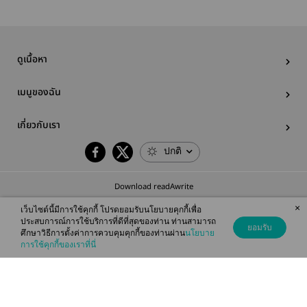
ดูเนื้อหา
เมนูของฉัน
เกี่ยวกับเรา
ปกติ
Download readAwrite
×
เว็บไซต์นี้มีการใช้คุกกี้ โปรดยอมรับนโยบายคุกกี้เพื่อ
ประสบการณ์การใช้บริการที่ดีที่สุดของท่าน ท่านสามารถ
ยอมรับ
ศึกษาวิธีการตั้งค่าการควบคุมคุกกี้ของท่านผ่าน
นโยบาย
© 2026 readAwrite.com by MEB Corporation Public Company Limited
การใช้คุกกี้ของเราที่นี่
This site is protected by reCAPTCHA and the Google
Privacy Policy
and
Terms of Service
apply.