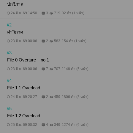
ดังนั่นเอง แล้วอย่างนี้ บทรัก บทเสน่หาระหว่างเธอ จะจบ
ปกวิภาค
ลงง่ายดายได้อย่างไร พันทิวาเริ่มสนุกกับการได้ใช้ ‘ช่วง
เวลาดี ๆ’ กับฌีลินเสียแล้วสิ แก้เบื่อ แก้เซ็ง แก้ทุกอย่าง
24 มิ.ย. 69 14:50
3
719
92 คำ (1 หน้า)
แม้แต่เสื้อผ้ายังไม่อยู่กับเนื้อกับตัว แล้วหัวใจล่ะ ไม่มี
หรอกนะ ฝันรักจริงจัง เธอแค่สนใจเพราะสวยเท่านั้นเอง
#2
ทว่า…ยิ่งรู้จักฌีลินมากเท่าไร พันทิวาก็ยิ่งดำดิ่งลึกลงไป
ในห้วงแห่งความสัมพันธ์ไร้นามเรียกลึกมากเท่านั้น เธอ
คำวิภาค
ไม่ทันคิดเลยว่า รักนี้จะเต็มไปด้วยความลุ่มหลง เร่าร้อน
23 มิ.ย. 69 00:06
2
583
154 คำ (1 หน้า)
อ่อนหวานอย่างเป็นอันตราย * * * (ซื้อบนเว็บราคาถูก
กว่า ios)
#3
File 0 Overture – no.1
23 มิ.ย. 69 00:06
7
707
1148 คำ (5 หน้า)
#4
File 1.1 Overload
24 มิ.ย. 69 20:27
2
459
1806 คำ (8 หน้า)
#5
File 1.2 Overload
25 มิ.ย. 69 00:32
4
349
1274 คำ (6 หน้า)