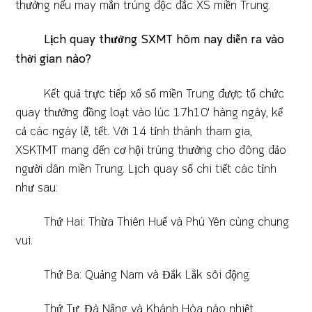
thưởng nếu may mắn trúng độc đắc XS miền Trung.
Lịch quay thưởng SXMT hôm nay diễn ra vào
thời gian nào?
Kết quả trực tiếp xổ số miền Trung được tổ chức
quay thưởng đồng loạt vào lúc 17h10' hàng ngày, kể
cả các ngày lễ, tết. Với 14 tỉnh thành tham gia,
XSKTMT mang đến cơ hội trúng thưởng cho đông đảo
người dân miền Trung. Lịch quay số chi tiết các tỉnh
như sau:
Thứ Hai: Thừa Thiên Huế và Phú Yên cùng chung
vui.
Thứ Ba: Quảng Nam và Đắk Lắk sôi động.
Thứ Tư: Đà Nẵng và Khánh Hòa náo nhiệt.