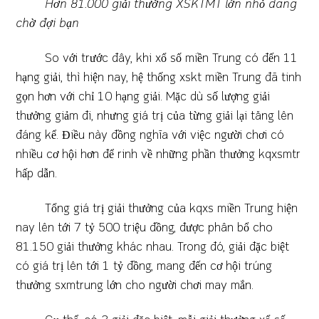
Hơn 81.000 giải thưởng XSKTMT lớn nhỏ đang
chờ đợi bạn
So với trước đây, khi xổ số miền Trung có đến 11
hạng giải, thì hiện nay, hệ thống xskt miền Trung đã tinh
gọn hơn với chỉ 10 hạng giải. Mặc dù số lượng giải
thưởng giảm đi, nhưng giá trị của từng giải lại tăng lên
đáng kể. Điều này đồng nghĩa với việc người chơi có
nhiều cơ hội hơn để rinh về những phần thưởng kqxsmtr
hấp dẫn.
Tổng giá trị giải thưởng của kqxs miền Trung hiện
nay lên tới 7 tỷ 500 triệu đồng, được phân bổ cho
81.150 giải thưởng khác nhau. Trong đó, giải đặc biệt
có giá trị lên tới 1 tỷ đồng, mang đến cơ hội trúng
thưởng sxmtrung lớn cho người chơi may mắn.