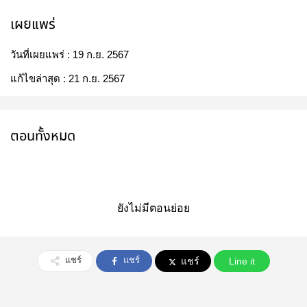
เผยแพร่
วันที่เผยแพร่ :
19 ก.ย. 2567
แก้ไขล่าสุด :
21 ก.ย. 2567
ตอนทั้งหมด
ยังไม่มีตอนย่อย
แชร์
แชร์
แชร์
Line it