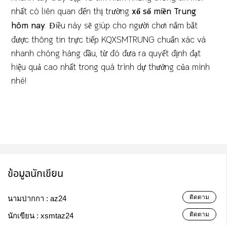
nhất có liên quan đến thị trường
xổ số miền Trung
hôm nay
. Điều này sẽ giúp cho người chơi nắm bắt
được thông tin trực tiếp KQXSMTRUNG chuẩn xác và
nhanh chóng hàng đầu, từ đó đưa ra quyết định đạt
hiệu quả cao nhất trong quá trình dự thưởng của mình
nhé!
ข้อมูลนักเขียน
ติดตาม
นามปากกา :
az24
ติดตาม
นักเขียน :
xsmtaz24