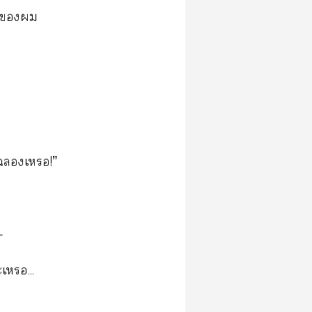
ลูก
น
เ!”
-
เ...