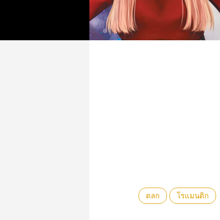
ตลก
โรแมนติก