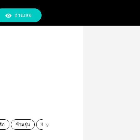
อ่านเลย
รัก
ข้ามรุ่น
รัก
เด็กหื่น
ความรัก
ตลก
เพื่อ