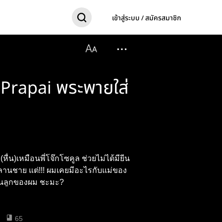
เข้าสู่ระบบ / สมัครสมาชิก
 Prapai พระพายใส่
่น)เหมือนพี่โจ๊กโซคูล ช่วยไม่ได้มียีน
หลานชาย แต่!!! ผมเคยมีอะไรกับแม่ของ
ิ์เป็นลูกของผม ชะมะ?
65