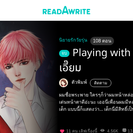
นิยายรักวัยรุ่น
108
ตอน
Playing with
จบ
เอี๊ยม
ตัวพิมพ์
ติดตาม
ผมชื่อพระพาย ใครๆก็ว่าผมหน้าหล่อ(หื
เด่นหน้าตาดีอ่ะนะ เออนี่เพื่อนผมมี
เด็ก แบบนี้ก็แสดงว่า... เด็กนี่มีสิทธ
11
คน เลิฟเรื่องนี้
4.56K
13