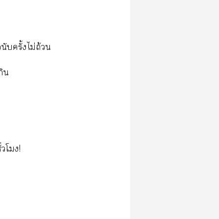
ับครั้งไม่ถ้วน
กิน
่วโมง!