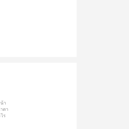
น้า
น้าตา
ะไร
ูก
-----