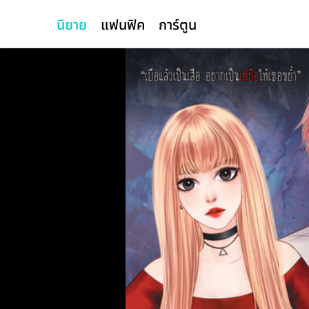
นิยาย
แฟนฟิค
การ์ตูน