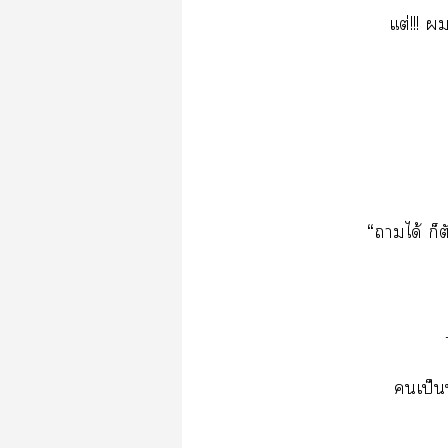
แต่!!! 
“าได้ ก็
เป็น