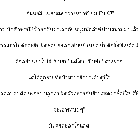
“ก็แสิ! เาะเต่างาที่-ข่ม-ขืน-พี่!”
า นักศึกษาปี2ต้องกลับาเกับหนุ่มนักล่าที่ผ่านาาแล้วน
าแไม่คิดะรับผิดเห็นหยิ่งใศักดิ์ศรีเหลือเ
อีกอย่างเาไม่ได้ ‘ข่มขืน’ แต่โ ‘ขืนข่ม’ ต่างา
แต่ไอ้ลูกาที่หน้าตาน่ารักน่าเอ็นดูนี่สิ
ใอ่อนต้องลูกติดตัวอย่างกับร้านะซื้อยี่สิบสี่ชั
“ะเาๆ”
“มีแค่โกแต”