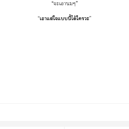
“ะเาๆ”
“เาแต่ใแนี้ได้ใะ”