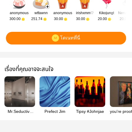
anonymous
wtfawnn
anonymous
irishxmm♡︎
Kikojungt
Nervous
300.00
251.74
30.00
30.00
20.00
20.00
โดเนทที่นี่
เรื่องที่คุณอาจจะสนใจ
Mr.Seductive
Prefect Jim
Tipsy #Johnjae
you're proof
#johnjae
god makes
mistakes
johnja