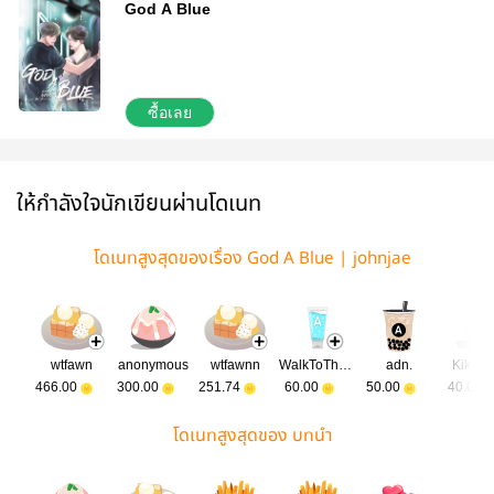
God A Blue
ซื้อเลย
ให้กำลังใจนักเขียนผ่านโดเนท
โดเนทสูงสุดของเรื่อง God A Blue | johnjae
wtfawn
anonymous
wtfawnn
WalkToTheMoon
adn.
Kikoju
466.00
300.00
251.74
60.00
50.00
40.00
โดเนทสูงสุดของ บทนำ