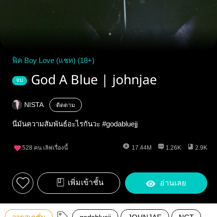
ฟิค Boy Love (แชท) (18+)
God A Blue | johnjae
จบ
NISTA
ติดตาม
นี่มันความสัมพันธ์อะไรกันวะ #godabluejj
528
คน เลิฟเรื่องนี้
17.44M
1.26K
2.9K
เพิ่มเข้าชั้น
อ่านเลย