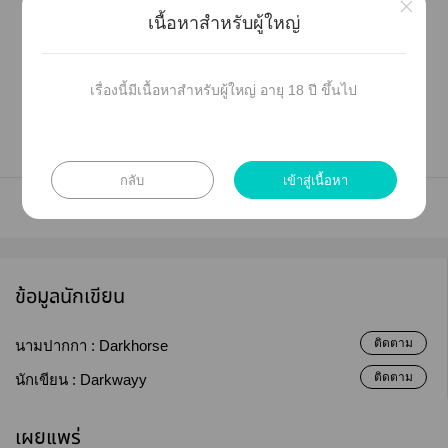
คำเตือน: ทุกเข้าใคำว่าแฟิคเะ
×
เนื้อหาสำหรับผู้ใหญ่
มันาาจินตนาการไท์ ไม่มีจริงะะ าถึงในิยายไม่มี
เหตุการณ์ที่ไท์เขียนเกิดขึ้น อย่าเาไเทียบกับนิยายต้นฉบับะะ
แต่งาให้อ่านฟรี ไม่ต้องโเให้ะะ
เรื่องนี้มีเนื้อหาสำหรับผู้ใหญ่ อายุ 18 ปี ขึ้นไป
กลับ
เข้าสู่เนื้อหา
ข้อมูลนักเขียน
ติดตาม
นามปากกา :
Darkhorse
ติดตาม
นักเขียน :
Darkwayy
เผยแพร่