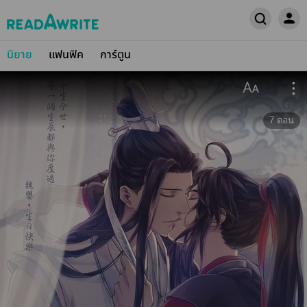
นิยาย
แฟนฟิค
การ์ตูน
7
ตอน