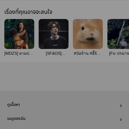
เรื่องที่คุณอาจจะสนใจ
[MDZS] ยามปทุม
[SF&OS]
#ป๋อจ้าน #อี้จ้าน
[Fic ปรมาจ
มาแห่งอวิ๋นเมิ่
Something
[SF/OSรวมเรื่อง
ลัทธิมาร] Plan A
งมัวหมอง (วั่ง
between us [ป๋อ
สั้น]
{MPREG} #
เซี่ยน)
จ้าน]
เซี่ยน
ดูเนื้อหา
เมนูของฉัน