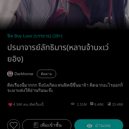
ฟิค Boy Love (บรรยาย) (18+)
ปรมาจารย์ลัทธิมาร(หลานจ้านxเว่
ยอิง)
Darkhorse
ติดตาม
ติดเรื่องนี้มากกก จึงบังเกิดแฟนฟิคนี้ขึ้นมาจ้า คิดฉากอะไรออกก็
จะมาแต่งให้อ่านกันนะจ๊ะ
4.34K
คน เลิฟเรื่องนี้
1.51M
6.46K
15.46K
เพิ่มเข้าชั้น
อ่านเลย