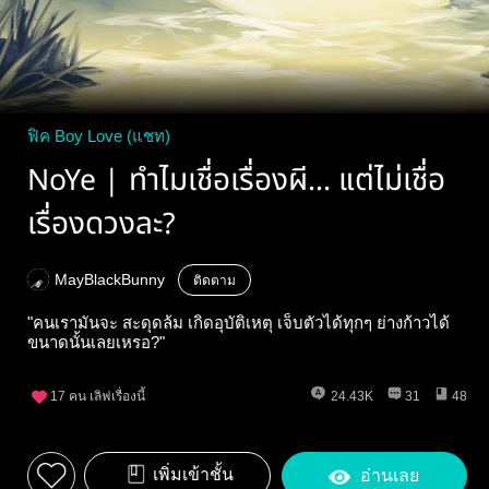
ฟิค Boy Love (แชท)
NoYe | ทำไมเชื่อเรื่องผี... แต่ไม่เชื่อ
เรื่องดวงละ?
MayBlackBunny
ติดตาม
"คนเรามันจะ สะดุดล้ม เกิดอุบัติเหตุ เจ็บตัวได้ทุกๆ ย่างก้าวได้
ขนาดนั้นเลยเหรอ?"
17
คน เลิฟเรื่องนี้
24.43K
31
48
เพิ่มเข้าชั้น
อ่านเลย