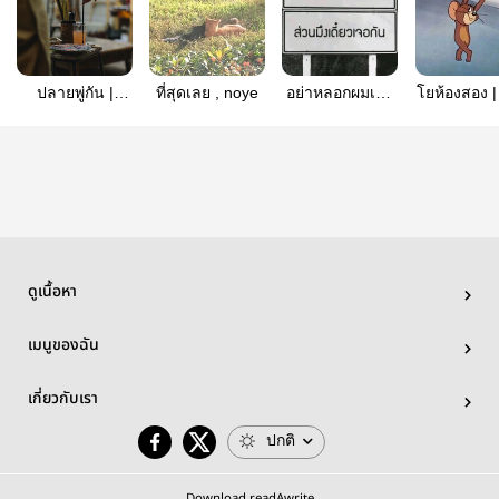
ปลายพู่กัน |
ที่สุดเลย , noye
อย่าหลอกผมเลย
โยห้องสอง 
NOYE
ครับ
แกง
ดูเนื้อหา
เมนูของฉัน
เกี่ยวกับเรา
ปกติ
Download readAwrite