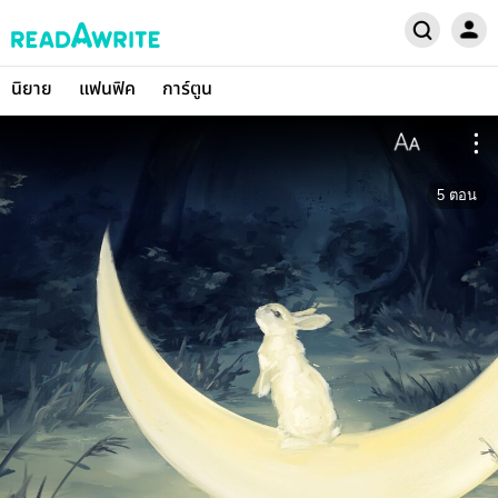
นิยาย
แฟนฟิค
การ์ตูน
5
ตอน