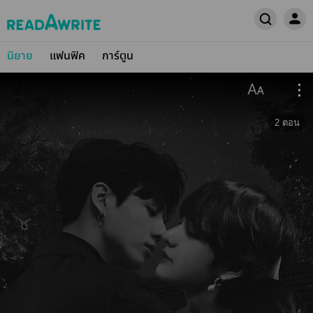
นิยาย
แฟนฟิค
การ์ตูน
2
ตอน