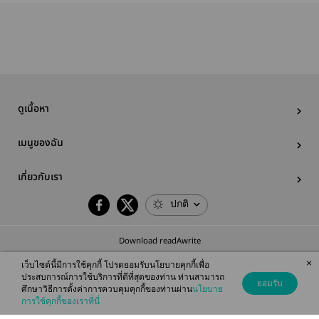
ดูเนื้อหา
เมนูของฉัน
เกี่ยวกับเรา
ปกติ
Download readAwrite
×
เว็บไซต์นี้มีการใช้คุกกี้ โปรดยอมรับนโยบายคุกกี้เพื่อ
ประสบการณ์การใช้บริการที่ดีที่สุดของท่าน ท่านสามารถ
ยอมรับ
ศึกษาวิธีการตั้งค่าการควบคุมคุกกี้ของท่านผ่าน
นโยบาย
© 2026 readAwrite.com by MEB Corporation Public Company Limited
การใช้คุกกี้ของเราที่นี่
This site is protected by reCAPTCHA and the Google
Privacy Policy
and
Terms of Service
apply.