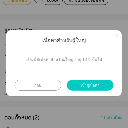
วายสเตชั่น
kookv
ทิวาเป็นของจอมทัพ
ข้อมูลนักเขียน
×
เนื้อหาสำหรับผู้ใหญ่
ติดตาม
นามปากกา :
❥Storytae
ติดตาม
นักเขียน :
Storytae
เรื่องนี้มีเนื้อหาสำหรับผู้ใหญ่ อายุ 18 ปี ขึ้นไป
เผยแพร่
วันที่เผยแพร่ :
22 ม.ค. 2563
กลับ
เข้าสู่เนื้อหา
แก้ไขล่าสุด :
23 ม.ค. 2563
ตอนทั้งหมด (2)
เก่าไปใหม่