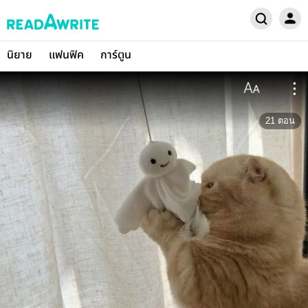
นิยาย
แฟนฟิค
การ์ตูน
21
ตอน