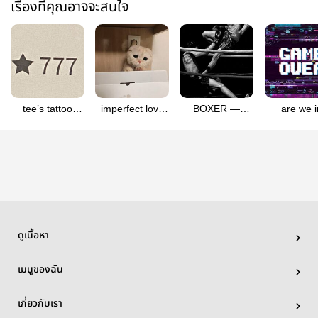
เรื่องที่คุณอาจจะสนใจ
tee’s tattoo
imperfect love
BOXER —
are we i
shop — hyunlix
#เธอขากับหวาน
hyunlix
game? | hy
ใจ | hyunlix
ดูเนื้อหา
เมนูของฉัน
เกี่ยวกับเรา