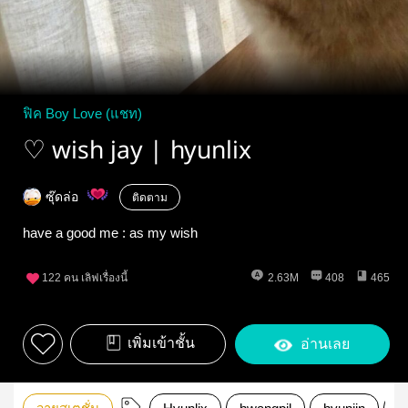
ฟิค Boy Love (แชท)
♡ wish jay | hyunlix
ซุ๊ดล่อ
ติดตาม
have a good me : as my wish
122
คน เลิฟเรื่องนี้
2.63M
408
465
เพิ่มเข้าชั้น
อ่านเลย