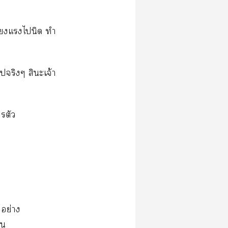
ี่ยงแไนิด ทำ
จริงๆ สินะเจ้า
รตัว
บอย่าง
้น