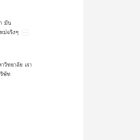
ก มัน
หม่จริงๆ
าวิทยาลัย เา
ริษัท