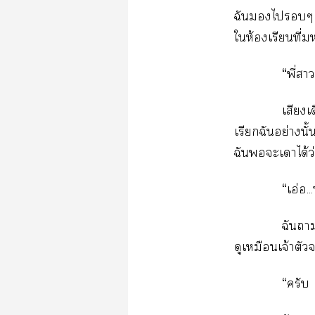
ฉันไๆ ด
ให้องเรียนที่
“พี่า
เสียงเ
เรียกฉันอย่างนั
ฉันะเาได้ว
“เอ่อ.
ฉันา
ดูเหมือนเจ้าตัว
“ครับ 