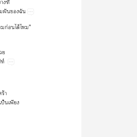
บางที
าฝันฉัน
บก่อนได้ไ”
้วย
ท์
ร้า
เป็นเพียง