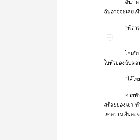
ฉัน
ฉันาะเเห็
“พี่า
โธ่เอ๊
ใหัวฉันน
“ได้ไ
าทัน
สร้อยเา ทำใ
แค่าฝัน