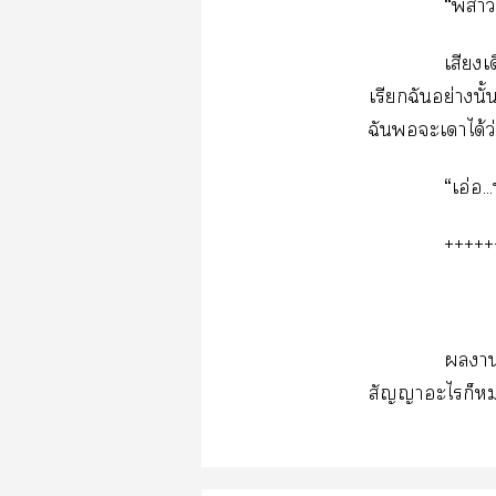
“พี่า
เสียงเ
เรียกฉันอย่างนั
ฉันะเาได้ว
“เอ่อ.
+++++
านเ
สัญญาะไก็