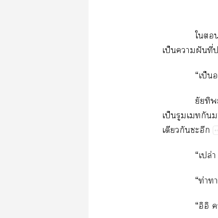
ใเ
เป็นาฝันที่
“เป็น
ยัยทิพ
เป็นรูมเกัน
เดียวกันะอีก
“เปล่า
“ท่าา
“อิอิ 