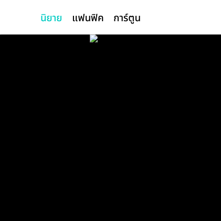
นิยาย
แฟนฟิค
การ์ตูน