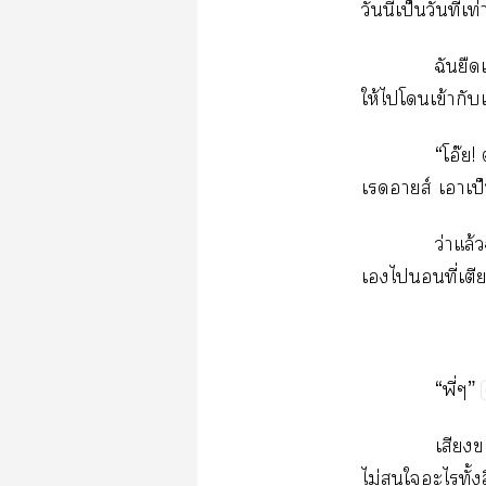
วันนี้เป็นวันที่
ฉันยืด
ให้ไโเข้ากับเ
“โอ๊ย!
เาส์ เาเป็
ว่าแล
เไที่เตีย
“พี่ๆ”
เสียง
ไม่ใะไทั้งส