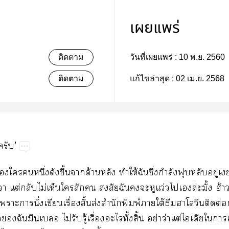
เผยแพร่
ติดตาม
วันที่เผยแพร่ :
10 พ.ย. 2560
ติดตาม
แก้ไขล่าสุด :
02 เม.ย. 2568
ครับ’
ใหนึ่งดังขึ้นาด้านหลัง ทำให้ฉันซึ่งกำลังฟุบหลับอยู่เ
า แต่กลับไม่เห็นใสัก สงสัยฉันะหูแว่วไเล่ะมั้ง ฮ้า
าะานั่งเขียนเรื่องสั้นส่งสำนักพิมพ์าใต้ธีมาโลวีนติดต่อ
ฉันมึนเ ไม่รับรู้เรื่องะไทั้งสิ้น อย่าว่าแต่ไเดียใา