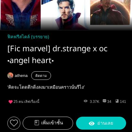
ฟิคฟรีสไตล์ (บรรยาย)
[Fic marvel] dr.strange x oc
•angel heart•
athena
ติดตาม
‘คิดจะโดดตึกดิ่งลงมาเหมือนคราวนั้นรึไง’
25
คน เลิฟเรื่องนี้
3.37K
34
141
เพิ่มเข้าชั้น
อ่านเลย