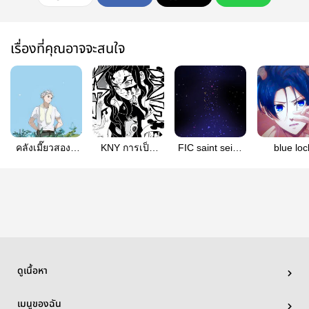
เรื่องที่คุณอาจจะสนใจ
คลังเมี๊ยวสองสี
KNY การเป็น
FIC saint seiya
blue loc
กับซามอยด์ยิ้ม
ภรรยาช่างตีดาบ
#allbronzesaints
#allisag
กว้าง#UMESAKU
ช่างยากลำบาก
(Haganezuka x
Oc)
ดูเนื้อหา
เมนูของฉัน