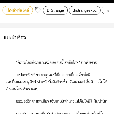
เลิฟลี่ฟรีสไตล์
DrStrange
drstrangesxoc
Aven
แนะนำเรื่อง
"คิดะโดิ่งาเหมือนนั้นหรือไ?" เาหัวเราะ
เเกจริงเชียว ตาลุงนี้เดี๋ยวเเกเคี้ยวเดี๋ยวใดี
ยิ้มเาดูดีกว่าทำหน้าบึ้งตึงด้วยซ้ำ
ริเลน่าะว่างั้นถ้าเไม่ได้
เป็นโหัวเราะอยู่
เอีกฝ่ายตาเขี เจ็บาไม่เท่าไหร่เเต่เจ็บในี่สิ มันน่านัก!
​​​​​​รับเว่าเชื่นชมว่าเท่อยู่ เเต่ถ้าอาร์ทเม้นท์ไม่