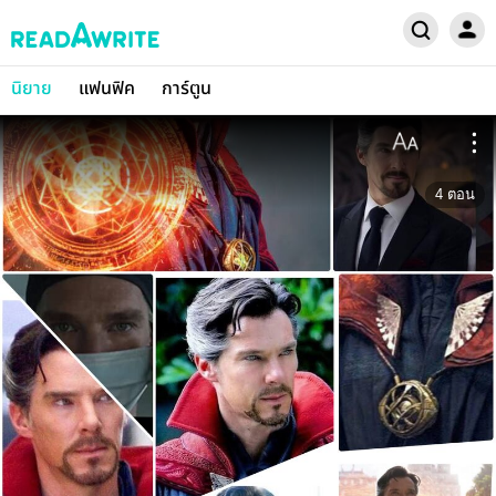
นิยาย
แฟนฟิค
การ์ตูน
4
ตอน