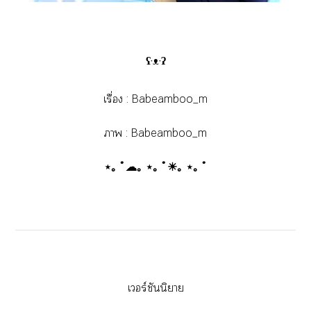
ʕ·ᴥ·ʔ
เรื่อง : Babeamboo_m
า : Babeamboo_m
⋆｡ ﾟ☁︎｡ ⋆｡ ﾟ☀︎｡ ⋆｡ ﾟ
เวอร์ชันนิยาย