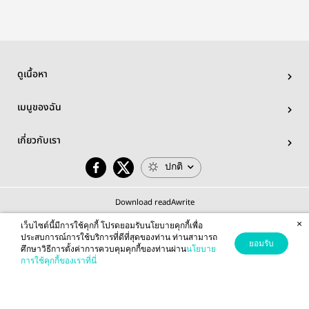
ดูเนื้อหา
เมนูของฉัน
เกี่ยวกับเรา
ปกติ
Download readAwrite
×
เว็บไซต์นี้มีการใช้คุกกี้ โปรดยอมรับนโยบายคุกกี้เพื่อ
ประสบการณ์การใช้บริการที่ดีที่สุดของท่าน ท่านสามารถ
ยอมรับ
ศึกษาวิธีการตั้งค่าการควบคุมคุกกี้ของท่านผ่าน
นโยบาย
© 2026 readAwrite.com by MEB Corporation Public Company Limited
การใช้คุกกี้ของเราที่นี่
This site is protected by reCAPTCHA and the Google
Privacy Policy
and
Terms of Service
apply.