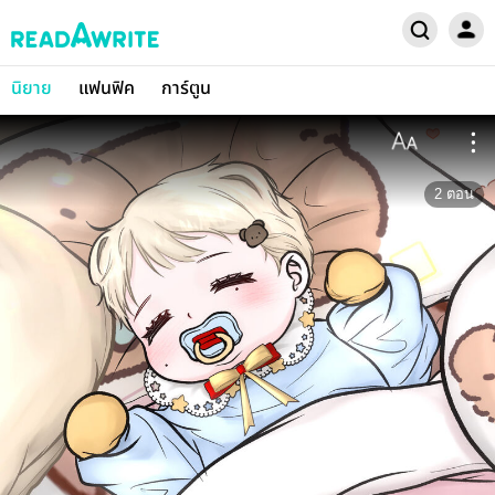
นิยาย
แฟนฟิค
การ์ตูน
2
ตอน