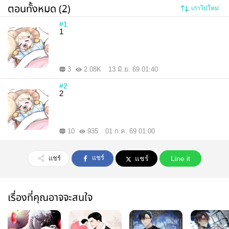
ตอนทั้งหมด (2)
เก่าไปใหม่
#1
1
3
2.08K
13 มิ.ย. 69 01:40
#2
2
10
935
01 ก.ค. 69 01:00
แชร์
แชร์
แชร์
Line it
เรื่องที่คุณอาจจะสนใจ