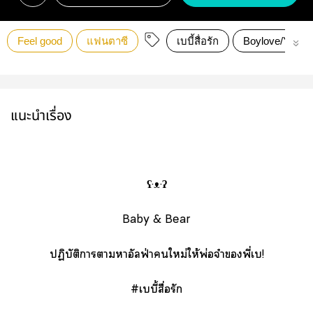
Feel good
แฟนตาซี
เบบี้สื่อรัก
Boylove/Yaoi
แนะนำเรื่อง
ʕ·ᴥ·ʔ
Baby & Bear
ปฏิบัติาาาอัลฟ่าใหม่ให้พ่อจ๋าพี่เบ!
#เบบี้สื่อรัก