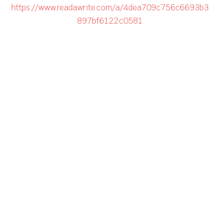
https://www.readawrite.com/a/4dea709c756c6693b3
897bf6122c0581