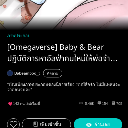
ภาพประกอบ
[Omegaverse] Baby & Bear
ปฏิบัติการหาอัลฟ่าคนใหม่ให้พ่อจ๋า
ของพี่เบ #เบบี้สื่อรัก
Babeamboo_t
ติดตาม
*เป็นเพียงภาพประกอบของนิยายเรื่อง #เบบี้สื่อรัก ไม่มีแพลนจะ
วาดจนจบค่ะ*
143
คน เลิฟเรื่องนี้
5.46K
154
705
เพิ่มเข้าชั้น
อ่านเลย