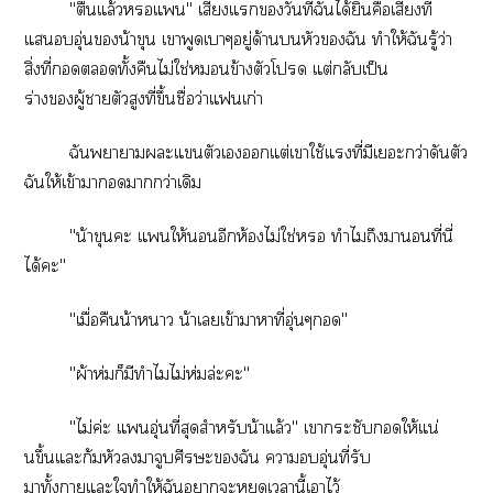
"ตื่นแล้วแ" เสียงแวันที่ฉันได้ยินคือเสียงที่
แอุ่นน้าขุน เาพูดเาๆอยู่ด้านหัวฉัน ทำให้ฉันรู้ว่า
สิ่งที่ทั้งคืนไม่ใช่ข้างตัวโ แต่กลับเป็น
ร่างผู้าตัวสูงที่ขึ้นชื่อว่าแเก่า
ฉันาาะแตัวเแต่เาใช้แที่มีเะกว่าดันตัว
ฉันให้เข้าาากว่าเดิม
"น้าขุนะ แให้อีกห้องไม่ใช่ ทำไมถึงาอนที่นี่
ได้ะ"
"เมื่อคืนน้าา น้าเเข้าาาที่อุ่นๆ"
"ผ้าห่มก็มีทำไมไม่ห่มล่ะะ"
"ไม่ค่ะ แอุ่นที่สุดสำหรับน้าแล้ว" เากระชับให้แน่
นขึ้นแะก้มหัวาจูบศีรษะฉัน าอุ่นที่รับ
มาทั้ายแะใทำให้ฉันาะหยุดเานี้เาไว้