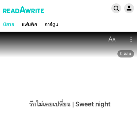
นิยาย
แฟนฟิค
การ์ตูน
0
ตอน