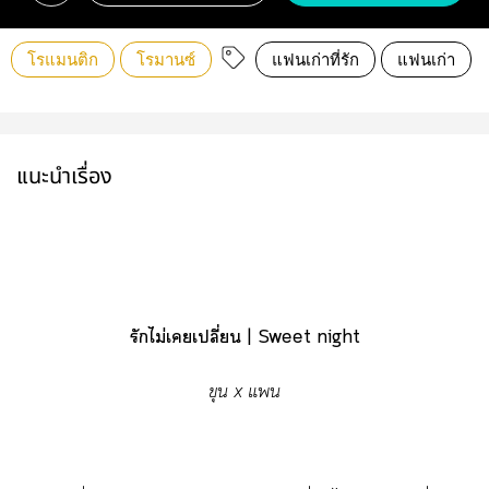
โรแมนติก
โรมานซ์
แฟนเก่าที่รัก
แฟนเก่า
แนะนำเรื่อง
รักไม่เเปลี่ยน | Sweet night
ขุน x แ