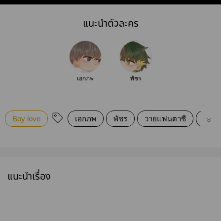
แนะนำตัวละคร
เอกภพ
พัชร
Boy love
เอกภพ
พัชร
วายแฟนตาซี
นิยา
แนะนำเรื่อง