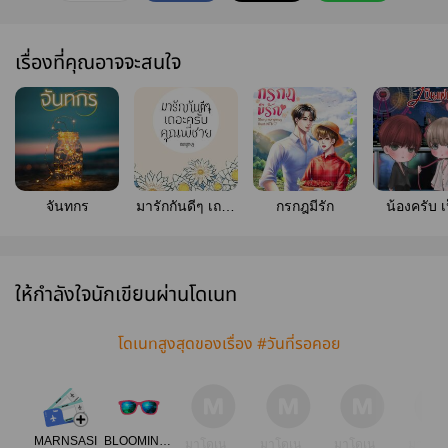
เรื่องที่คุณอาจจะสนใจ
จันทกร
มารักกันดีๆ เถอะ
กรกฎมีรัก
น้องครับ เ
ครับคุณพี่ชาย
แฟนพี่ไ
(Yaoi)
ให้กำลังใจนักเขียนผ่านโดเนท
โดเนทสูงสุดของเรื่อง #วันที่รอคอย
MARNSASI
BLOOMING TEA
มาโดเน
มาโดเน
มาโดเน
มาโดเ