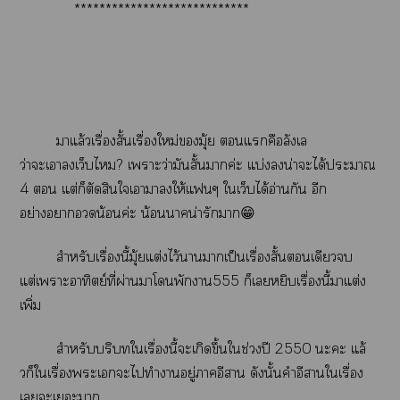
****************************
าแล้วเรื่องสั้นเรื่องใหม่มุ้ย แคือลังเล
ว่าะเาเว็บไ? เาะว่ามันสั้นาค่ะ แบ่งน่าะได้ะา
4  แต่ก็ตัดสินใเาาให้แๆ ใเว็บได้อ่านกัน อีก
อย่างาน้อนค่ะ น้อนาน่ารักา😁
สำหรับเรื่องนี้มุ้ยแต่งไว้าาเป็นเรื่องสั้นเดียว
แต่เาะอาทิตย์ที่ผ่านาโพักา555 ก็เหยิบเรื่องนี้าแต่ง
เพิ่ม
สำหรับบริบทใเรื่องนี้ะเกิดขึ้นใช่วงปี 2550 ะะ แล้
วก็ใเรื่องะเะไทำาอยู่าอีสาน ดังนั้นคำอีสานใเรื่อง
เะเะา