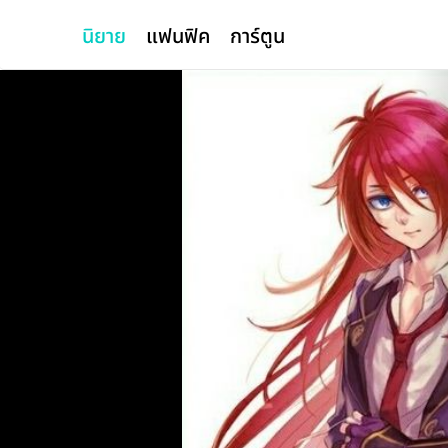
นิยาย
แฟนฟิค
การ์ตูน