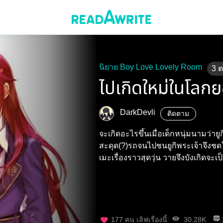
นิยาย Boy Love Lovely Room
3
ไปเกิดใหม่ในโลก
DarkDevli
ติดตาม
จะเกิดอะไรขึ้นเมื่อเด็กหนุ่มนามว่าย
สะดุด(?)รถจนไปชนยูกิพระเจ้าจึงชดใ
เมะเรื่องราวสุดวุ่น วายจึงบังเกิดจ
177
คน เลิฟเรื่องนี้
30.28K