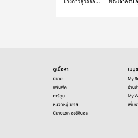
ย่างก้าวสู้วิถีจอม
พระเจ้าครับ อ
มาร(BL)
เล่นตลกอย่างงี
ผมสิครับ~
ดูเนื้อหา
เมนู
นิยาย
My R
แฟนฟิค
อ่านล่
การ์ตูน
My W
หมวดหมู่นิยาย
เพิ่ม
นิยายแชท ออริจินอล