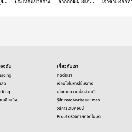
ย่า
ประเทศนี้ข้าสร้าง
อ๊ากกก!ผมได้เกิด
เจ้าชายเงือกห
้กับ
ใหม่ละ(แก้ปก)​
ม่วง
ของฉัน
เกี่ยวกับเรา
eading
ติดต่อเรา
าสุด
เงื่อนไขในการใช้บริการ
riting
นโยบายความเป็นส่วนตัว
งานเขียนใหม่
รู้จัก readAwrite และ meb
วิธีการเติมคอยน์
Proof ตรวจคำผิดอัตโนมัติ