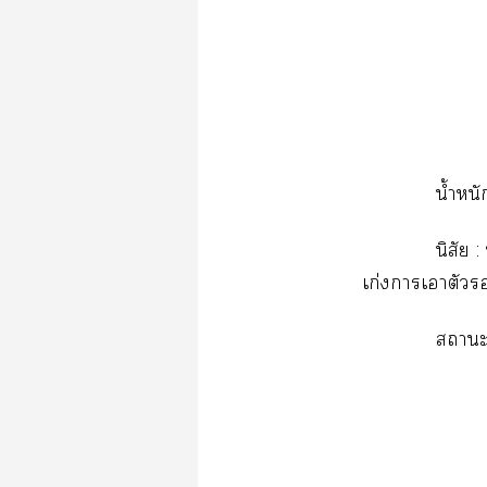
น้ำหน
นิสัย 
เก่งาเาตัว
าะ