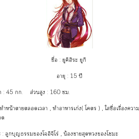
ชื่อ : ยูคิฮิะ ยูกิ
อายุ : 15 ปี
ัก : 45 . ส่วนสูง : 160 .
: ทำหน้าาเา , ทำาาเก่ง( โ ) , ใซื่อเรื่องา

 : ลูกบุญโจอิจิโร่ , น้องาสุดโะ