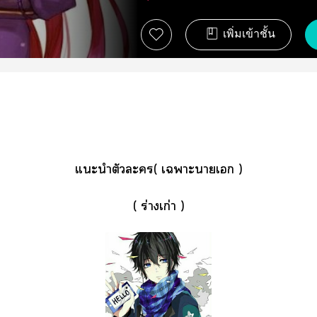
เพิ่มเข้าชั้น
แะนำตัวะ( เาะาเ )
( ร่างเก่า )