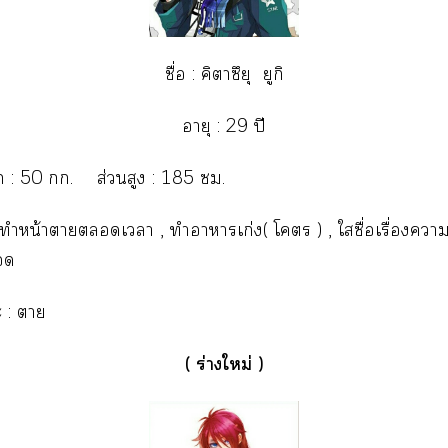
ชื่อ : คิาซึยุ ยูกิ
อายุ : 29 ปี
ัก : 50 . ส่วนสูง : 185 .
: ทำหน้าาเา , ทำาาเก่ง( โ ) , ใซื่อเรื่องา

 : า
( ร่างใหม่ )