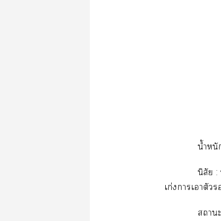
น้ำหน
นิสัย 
เก่งาเาตัว
าะ