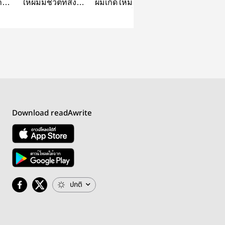
าง
ให้ผมมีชีวิตที่สงบ
ผมเกิดใหม่ในเกม
ระบบเปลี่ยนแป
ณ ต่างโลกไม่ได้เห
จีบหนุ่มที่มีแต่
ชีวิต(yaoi/bl)
รอ!!
ความดาร์ก!!
(BL,ท้องได้)()
Download readAwrite
ปกติ