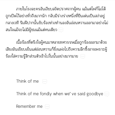
​​​​​​​​​ู้​​ม้​ต่​​​ไม่​ได้​
​ปิ​ไว้​ย่​ั่​​​​​​ร่​ร่​ึ่​ี่​​ด่​ป็​ง่​ู่​
​​​ฝี​​ั้​​ร้​ท่​​อ่​​​​ย่​ไม่​
​​ม้​​ไม่​​ู้​​ม้​ต่​​
ื้​ร้​ี่​​​ู้​​​​​​ื่​​ร้​​​ด้​
​​​​ต่​อ่​​​ิ่​​​​​​ึ้​​​ู้​
ร้​ใส่​​ู้​​ส่​​ข้​​​ั้​ย่​​
Think​of​me
Think​of​me​fondly​when​we’​ve​said​goodbye
Remember​me