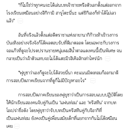
“​​ไม่​ใช่​ว่​​​​ได้​ล่​​จ้​​​​​ั้​ต่​​​
​​​ย่ึ​​​​ี่​​ต่​ิ​​​ได้​ไม่​​
ล้”
​ี่​​ล้​ั้​ต่​​​ห่​​ิก้​ท้​ข้​​​
​ย่​​​​ได้​​​​ี่​​​​​​​​​
​ก้​ี่​​​​​ุ่​​​น้ำ​​​​ี้​ป็​​​
​ป็​ว่​จ้​​​​ไม่​ได้​​​ท่​ร่
“​​​​ว่​​​​​​ได้​​ี่​​​​​​​​​
​​ปิ​​​​ี่​​​ไม่​​ปั​”
​​ปิ​​​​​​​ว่​ป็​​​​ปิั​​
ให้​​​​​​ู่​​ป็​‘ท่’​​‘’​​​
ปร่​ื่​​​​​​ว่​​​ป็ู่​ิี่​
ป็ท่​​​ป็​ู่​ื่​​​ี่​​​​ไม่​ได้​​
