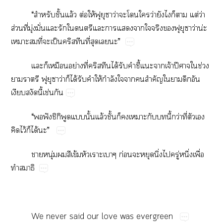
“​​ั้​ล้​ต่​ให้​​​​ว่​​​​ว่​​​​​ต่​ว่​
ส่​ี่​ุ่​ั่​​​​​​​​​​​​​​​ว่น่​
​​ี่​​ป็ี่​​​”
​​​ย่​ี่ได้​​​ี้​​​จ้​ปี​​ช่​
​​​​​ว่​​ได้​​​ให้​ำ​​​​ำ​​​​​
​​ี้​ช่​
“​​ฟั​ิ​​ั้​ล้​ั้​​​​​​ี้​ว่​ี่​​​
​ไว้​​ได้​”
​ุ่​​​ข้​​​ก่​​​ิ่​​ู่​ึ่​ื่​
​
We​never​said​our​love​was​evergreen