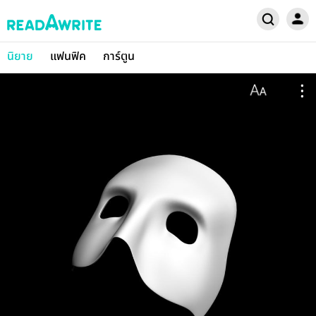
นิยาย
แฟนฟิค
การ์ตูน