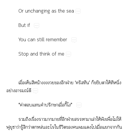
Or​unchanging​as​the​sea
But​if
You​can​still​remember
Stop​and​think​of​me
ื่​​​น้​​​ฝ่​‘’​​​​ให้​​ึ่​
ย่​ณ์​
“​ค่​​​​ป​ื่​ี้​”
​​ื่​​​​ี่​​ฝ่​​​​ล่​ให้​ฟั​ื่​ไม่ให้​
​​​ว่​ู้​​ว่​​ล่​​​ี​​​​​​ื่​​​​