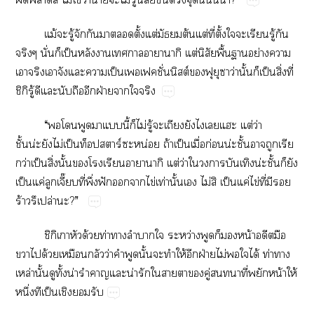
ม้​​ู้​​​​​ั้​ต่​​ต้​ต่​ี่​ั้​​​​ู้​​
​ั่​​ป็​​​​​​ต่​ิ​ื้​​ย่​​
​​​​​​ป็​ั่ต์​​​​ว่​ั้​​ป็​ิ่​ี่​
ิู้​​​​​​ฝ่​​​
“​​​​​​ี้​​ไม่​ู้​​​​​​​ต่​ว่​
ั้น่​ไม่​ป็ร์​น่​ถ้​ป็​ื่​ก่น่ั้​​​​
ว่​ป็​ิ่​ั้​​​​​​ต่​ว่​​​​น่ั้​​​
ป็​ค่​​ี๊​ี่​ึ่​ฟั​​​ไข่​ท่​ั้​​ไม่​​ป็​ค่​ไข่​ี่​​​
ร้ปล่​?”
ิ​​ด้​ท่​​​​ว่​​​​น้​​​
​​ด้​​​ว่​​​ั้​​​ให้​​ฝ่​ไม่​​​ได้​ท่​​
ล่​ั้​​ั้​น่​​​น่​​​​​​ู่​​ี่​​น้​ให้​
ึ่​​ป็​​​