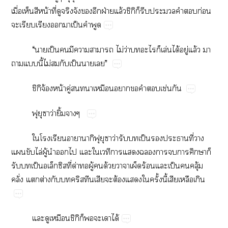
ื่​​​น้​ี่​​​​​​ฝ่​ล้​ิิ​​​​​ก่​
​​​​​ป็​​
“​​ป็​​​​​ไม่​ว่​​​​ล่​ได้​ู่​ล้​​
​​ี้​ไม่​​​ป็​​”
ิิจ้​น้​ู่​​​​​​​ช่​
​​​ว่​ิ้​
​​​​​​​ว่​​​ป็​​​ี่​​
​​ไล่​ู้​​​​​​​​​​​​​​​
​​ป็​ี่​ด่​​ู้​​ด้​​​ร้​​ป็​​ุ้​
ั่​​ต่​​​​ต้​​​ั้​ี้​​​
​​​ิิ​​​​ได้