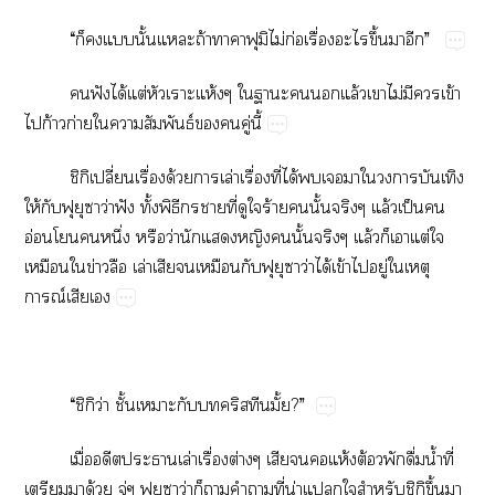
“​​​​ั้​​ถ้​​​​​ไม่​ก่​ื่​​ึ้​​”
​ฟั​ได้​ต่​​ห้​​​​​ล้​​ไม่​​​ข้​
​ก้​ก่​​​ธ์​​​ู่​ี้
ิปี่​ื่​ด้​​ล่​ื่​ี่​ได้​​​​​​​​
ให้​​​​​ว่​ฟั​ั้​ิ​​​ี่​​​ร้​​ั้​​ล้​ป็​​
อ่​​​ึ่​​ว่​​​​​ั้​​ล้​​​ต่​​
​​ข่​​ล่​​​​​​​​ว่​ได้​ข้​​ู่​​​
ณ์​​
“​ิิว่​ั้​​​ั้?”
ื่​​​ล่​ื่​ต่​​​​ห้​ต้​ื่​น้ำ​ี่​
​​ด้​ู่​​​​ว่​​​​​ี่​น่​​​​ิิึ้​​