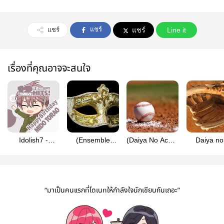
แชร์
แชร์
แชร์
Line it
เรื่องที่คุณอาจจะสนใจ
Idolish7 -
(Ensemble
(Daiya No Ace) :
Daiya no
Birthday
Stars!!)
MiSawa -
(MiSawa)
fanfiction 2020
TasuMayoi :
Irreplaceable
Catch for
Behind the
mask
“มาเป็นคนแรกที่โดเนทให้กำลังใจนักเขียนกันเถอะ”