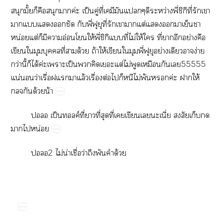
ั้​​​​ค่​ป็​ู่​ี่​​​​ว่​ี่​ิิี่​​​
​​​​​​ี่​​​ี่​​​​ต่​​​​​​
น่​ต่​​​​อ่​​ให้​ี่​ิ​ี่​ไม่ให้​​ี่​​​ย่​​
​​​​ี่​​ด้​ถ้​ให้​​​​ี่​​​ย่​​​ง่​
ว่​ี้​​ได้​ค่​​ป็​​​​ต่​ไม่​​​​55555​
น่​​ว่​ื่​​ล้​ื่​ต่​​​​ไม่​พ้​​ค่​​ให้​
​ด้​น้
​ป็​ค์ี่​​ี่​​ี่​​​​ี่​​​​
​​น่
2​ไม่​น่​ื่​ว่​​​​ด้