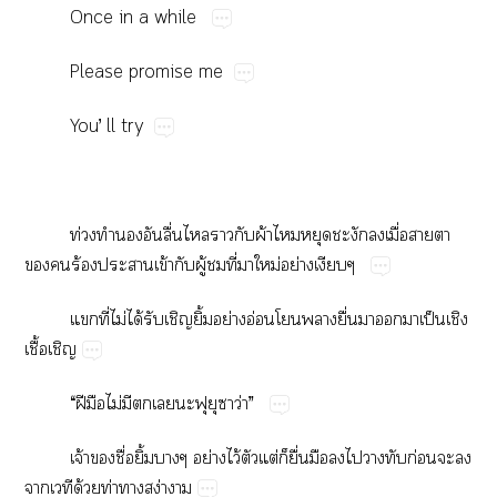
Once​in​a​while
Please​promise​me
You’​ll​try
ท่​​ื่​​​​ผ้​​​​​ื่​​​
​​ร้​​ข้​​ู้​​ี่​​ม่​ย่​
​ี่​ไม่​ได้​​​ิ้​ย่​อ่​​​ื่​​​​ป็​​
ื้​
“​ฝี​​ไม่​​​​​​​​ว่”
จ้​​ื่​ิ้​​ย่​ไว้​​ต่​​ื่​​​​​​ก่​​​
​​ด้​ท่​​ง่​