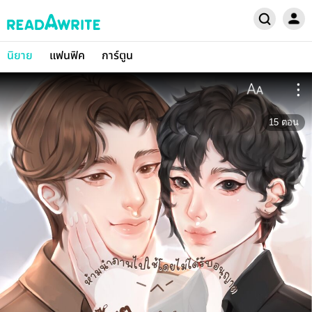
นิยาย
แฟนฟิค
การ์ตูน
15
ตอน