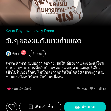
นิยาย Boy Love Lovely Room
วันๆ ของผมกับนายท่านแงว
พิภา
ติดตาม
เพราะคำทำนายบอกว่าเจอทางแยกให้เลี้ยวขวาและของนำโชค
คือปลาทูทอด ตอนที่กลับบ้านเขมเลยแวะตลาดและอุตริเลี้ยว
เข้าไปในซอยลึกลับ ไม่นึกเลยว่าตัดสินใจผิดครั้งเดียวจะถูกนาย
ท่านแงวบังคับให้พากลับบ้านหนึ่งคน
2
คน เลิฟเรื่องนี้
405
6
18
เพิ่มเข้าชั้น
อ่านเลย