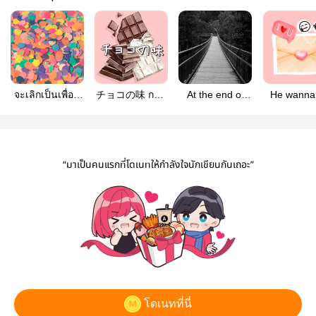
จะเลิกเป็นเพื่อน
チョコの味 กรุ่น
At the end of
He wanna
กันกี่โมง?
กลิ่นช็อกโกแลต
the path คือ
my Omeg
ปลายทางของ
Omegaverse 
ความรัก (ธีม
x Ω
ปลายทาง)
“มาเป็นคนแรกที่โดเนทให้กำลังใจนักเขียนกันเถอะ”
โดเนทที่นี่