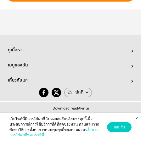
ดูเนื้อหา
เมนูของฉัน
เกี่ยวกับเรา
ปกติ
Download readAwrite
×
เว็บไซต์นี้มีการใช้คุกกี้ โปรดยอมรับนโยบายคุกกี้เพื่อ
ประสบการณ์การใช้บริการที่ดีที่สุดของท่าน ท่านสามารถ
ยอมรับ
ศึกษาวิธีการตั้งค่าการควบคุมคุกกี้ของท่านผ่าน
นโยบาย
© 2026 readAwrite.com by MEB Corporation Public Company Limited
การใช้คุกกี้ของเราที่นี่
This site is protected by reCAPTCHA and the Google
Privacy Policy
and
Terms of Service
apply.