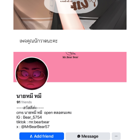
เจคุณนักาะะ