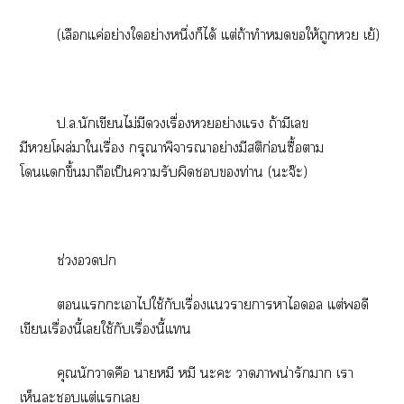
(เลือกแค่อย่างใอย่างหนึ่งก็ได้ แต่ถ้าทำให้ถูก เย้)
ป.ล.นักเขียนไม่มีดเรื่องอย่างแ ถ้ามีเ
มีโผล่าใเรื่อง กรุณาพิจารณาอย่างมีสติก่อนซื้อา
โแขึ้นาถือเป็นารับผิดท่าน (ะจ๊ะ)
ช่วง
แะเาไใช้กับเรื่องแาาาไดอล แต่ดี
เขียนเรื่องนี้เใช้กับเรื่องนี้แ
คุณนักาคือ าหมี หมี ะะ าาน่ารักา เา
เห็นะแต่แเ