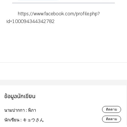
https://www.facebook.com/profile.php?
id=100094344342782
ข้อมูลนักเขียน
ติดตาม
นามปากกา :
พิภา
ติดตาม
นักเขียน :
キョウさん