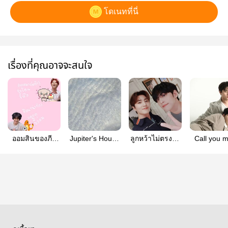
โดเนทที่นี่
เรื่องที่คุณอาจจะสนใจ
ออมสินของภีม
Jupiter's House
ลูกหว้าไม่ตรงปก
Call you 
#ภีมช้าง
(DAY6)
SS.2
(พิลยอง