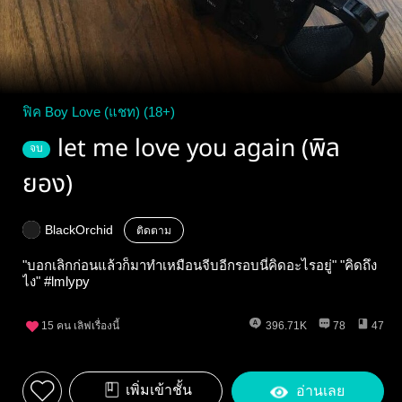
ฟิค Boy Love (แชท) (18+)
let me love you again (พิล
จบ
ยอง)
BlackOrchid
ติดตาม
"บอกเลิกก่อนแล้วก็มาทำเหมือนจีบอีกรอบนี่คิดอะไรอยู่" "คิดถึง
ไง" #lmlypy
15
คน เลิฟเรื่องนี้
396.71K
78
47
เพิ่มเข้าชั้น
อ่านเลย