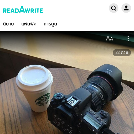
นิยาย
แฟนฟิค
การ์ตูน
22
ตอน