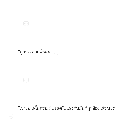
...
"​​​ล้​ล่"
...
"​ู่​ค่​​​ฝั​​​​​​​​ต้​ล้"