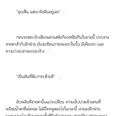
"​ื่​ต่​​​ฝั​ู่​"
ก่​​​​​ผ่​ต่​​ก้​​​​​ี้​​
​​ข้​​​ฝ่​​ท้​​​​​ั้​​​​​
​ว่​ปล่​​​ข้
"ป็​ฝั​ี่​​​​ด้​"
​​ี่​​​ั้​​ปี่​​​​ข้​​ี่​
ร้​น้ำ​​ี่​อ่​​ไม่​​​​​​​ี้​​​​ฝ่​
​​​ด้​​​ั้​ี่​​​​​ป็​ต่​ก่​​​