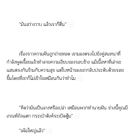
"​ว่​​ล้​​​ื่"
ื่​​​ฝั​​ถ่​​​​​​​ู่​​ี่​
ำ​​ื้​จ้​​​​​​ข้​ม้​ื้​​ี่​ล่​​
​​​ข้​​​​ต่​​น้​​​​​ด้​​
ิ้​​ี่​​​ไม่​ข้​​​​ว่​
"​ว่​​ป็​​​ปล่​​​​ฝั​ช่​ี้​​​
ฑ์​​​ป๋​ค์​ู้"
"พ้​ญ่​ล้"