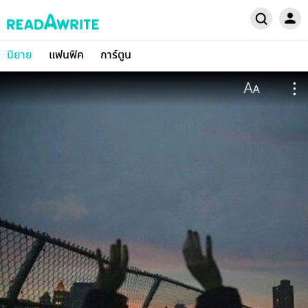
นิยาย
แฟนฟิค
การ์ตูน