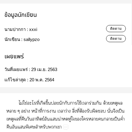
ข้อมูลนักเขียน
ติดตาม
นามปากกา :
xxxi
ติดตาม
นักเขียน :
sallypzo
เผยแพร่
วันที่เผยแพร่ :
29 เม.ย. 2563
แก้ไขล่าสุด :
20 พ.ค. 2564
ไม่​ใช่​​ี่​​ึ้​บ่​​​​ใช้​​ร่​​ด้​​​
​ย่​น้​ี่​​​​ว่​ิ่​ี่​ต้​​​​ั่​​ป็​
​​ี่​​​ย์​​​น่​​ู่​​​​​​​ป็​ค่ำ​
​​​​​​