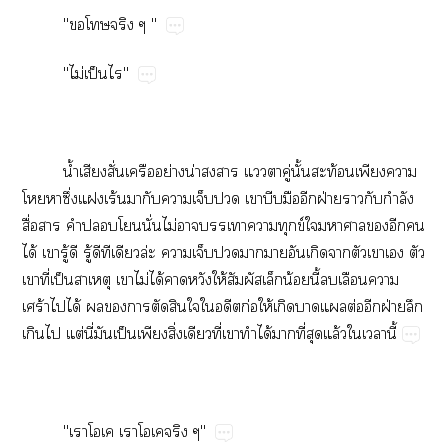
"​​​"
"ไม่​ป็​"
น้ำ​​ั่​​ย่​น่​​​​ู่​ั้​ท้​​​
​​ึ่​​ร้​​​​​​​​​​ฝ่​​​ำ​
ื่​​​​​ั่​ไม่​​​​ข์​​​​​​
ได้​​ู้​​ู้​​​​ล่​​​​​​​​​​​​​
​ี่​ป็​​​ไม่​ได้​​​ให้​​​น้​ี้​​​​
ร้​​ได้​​​​​​​​​ก่​ให้​​​​ต่​​ฝ่​​
​​ต่​ี่​​ป็​​ิ่​​ี่​​​ได้​​ี่​​ล้​​​ี้
"​​​​​​"