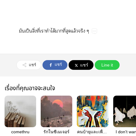
​ป็​ิ่​ี่​​​ได้​​ี่​​ล้​
แชร์
แชร์
แชร์
Line it
เรื่องที่คุณอาจจะสนใจ
comethru
รักในซีเมเจอร์
คนบ้ายุและเพื่อน
I don't wan