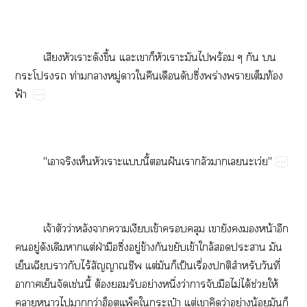
​​​ึ้​​​​​​​ร้​​​
​​ท่​ู่​​​​​​ึ่​ร่​​​ท้​
ฟ้
"​​​​​ี้​​ฝั​​​​​ว่"
จ้​​ว่​​​​​ข้​​​​​​​น้​​
​ู่​​​​ต่​ฝ่​​ึ่​ู่​ข้​​​ข้​ล้​​​​
​​​​ไร้​​​ต่​​​ป็​ื่​​​ี่​
​​​ช่​ี้​ต้​​​ย่​ึ่​ว่​​​​ไม่​ได้​ช่​ให้​
​​​​ว่​ป๋​ต่​​​ว่​ย่​น้​​​