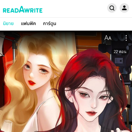
นิยาย
แฟนฟิค
การ์ตูน
22
ตอน