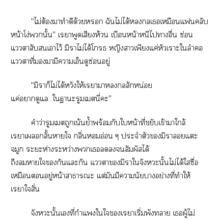
"ไม่ต้องมาทำดีด้วย ฉันไม่ได้เเหมือนแคลับ
หน้าโง่นั้น" เราพูดเสียงห้วน เบือนหน้าหนีไาอื่น ซ่อน
แาสับเาไว้ มิาไม่ได้โ หญิงาเพียงแค่หัวเราะใลำ
แาที่ามีาเอ็นดูซ่อนอยู่
"มิราก็ไม่ได้หวังให้เราาสักหน่อย
แค่าดูแล...ใาะรูมเตนี่ะ"
คำว่ารูมเตถูกเน้นย้ำพร้อมกับใหน้าที่ขยับเข้าาใกล้
เราเกลั้นาใ กลิ่นอ่อน ๆ ประจำตัวมิาแะ
จมูก ะะห่างระหว่างเสัมผัสได้
ถึงาใกันแะกัน แามิาใจังหวะนั้นไม่ได้ใซื่อ
เหมือนอยู่หน้าาาะ แต่มันมีานัยาอย่างที่ทำให้
เราใสั่น
จังหวะนั้นเที่กำแใใเราเริ่มพังา เผู้ไม่