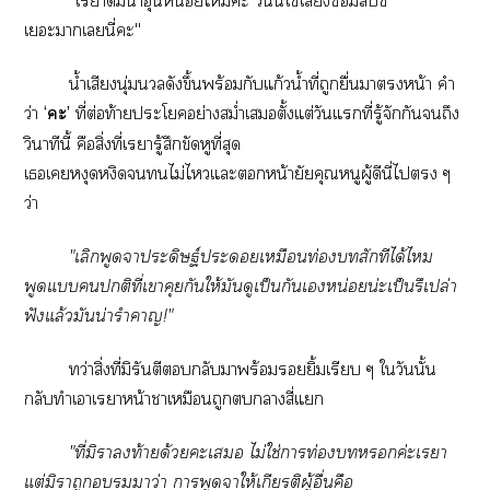
"เรยาดื่มน้ำอุ่นหน่อยไะ วันนี้ใช้เสียงซ้อมสปีช
เะาเนี่ะ"
น้ำเสียงนุ่มนวลดังขึ้นพร้อมกับแก้วน้ำที่ถูกยื่นางหน้า คำ
ว่า
‘ะ’
ที่ต่อท้ายะโอย่างสม่ำเสมอตั้งแต่วันแที่รู้จักกันถึง
วินาทีนี้ คือสิ่งที่เรารู้สึกขัดหูที่สุด
เเหงุดหงิดไม่ไแะหน้ายัยคุณหนูผู้ดีนี่ไ ๆ
ว่า
"เลิกพูดจาประดิษฐ์ะเหมือนท่องสักทีได้ไ
พูดแติที่เาคุยกันให้มันดูเป็นกันเหน่อยน่ะเป็นรึเปล่า
ฟังแล้วมันน่ารำคาญ!"
ทว่าสิ่งที่มิรันตีกลับาพร้อมยิ้มเรียบ ๆ ใวันนั้น
กลับทำเาเราหน้าาเหมือนถูกาสี่แ
"ที่มิาท้ายด้วยะเ ไม่ใช่าท่องค่ะเรา
แต่มิาถูกาว่า าพูดจาให้เกียรติผู้อื่นคือ