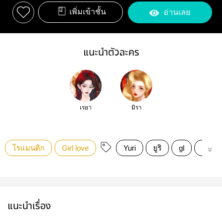
เพิ่มเข้าชั้น
อ่านเลย
แนะนำตัวละคร
เรยา
มิรา
โรแมนติก
Girl love
Yuri
ยูริ
gl
นิยายย
แนะนำเรื่อง