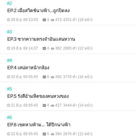
#2
เสียงผู้กำกับ สิ่งที่สาดใส่กันมีเพียงคำพูดเชือดเฉือนที่กรีด
ลึกถึงกระดูก ทว่ายิ่งพยายามสร้างกำแพงผลักไสมากเท่า
EP.2 เมื่อสวิตช์นางฟ้า...ถูกปิดลง
ไหร่ หัวใจกลับยิ่งพ่ายแพ้ให้กับแรงดึงดูดที่ไม่อาจ
29 มิ.ย. 69 13:03
4
473
4251 คำ (18 หน้า)
ต้านทาน เกิดอะไรขึ้นกันแน่ในคืนตัดสินที่เปลี่ยนทุก
อย่างให้กลับตาลปัตร? จุดจบของความสัมพันธ์ที่บิด
เบี้ยว จะลงเอยด้วยการครอบครองหรือการจากลา... และ
#3
เส้นทางที่ฉาบไว้ด้วยความแค้นและแรงดึงดูดครั้งนี้ ใคร
EP.3 ซากความทรงจำอันแสนหวาน
กันแน่ที่จะต้องคุกเข่าให้กับหัวใจตัวเองก่อน!
19 มิ.ย. 69 14:37
4
382
2905 คำ (12 หน้า)
#4
EP.4 เสน่หาหน้ากล้อง
20 มิ.ย. 69 05:45
6
392
3776 คำ (16 หน้า)
#5
EP.5 รังสีอำมหิตของคนหวงของ
21 มิ.ย. 69 05:45
4
427
3444 คำ (14 หน้า)
#6
EP.6 เขตหวงห้าม... ใต้ปีกนางฟ้า
22 มิ.ย. 69 05:45
5
394
2876 คำ (12 หน้า)