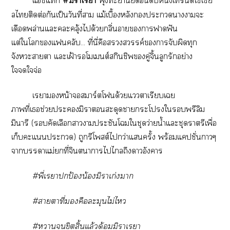
แชแท็ก
#มิาเรา
พุ่งะายึดอันดับหนึ่งเทรนด์โเชีย
ลไติดต่อกันเป็นวันที่า แม้เบื้องหลังะาาะ
เดือดพล่านแะะคลุ้งได้วยกลิ่นาาาฟัน
แต่ใโแคลับ... ที่นี่คือสวรรค์าจับผิดทุก
จังหวะาา แะเฝ้าโมเมนต์สกินชิพคู่จิ้นลูกรักอย่าง
ใใจ่อ
เราหน้าาร์ตโฟนด้วยแาเรียบเ
าที่เช่วยะมิาอนสะดุดาะโใพรีลิม
มิารี (คัดเลือกาาประชันโใชุดว่ายน้ำแะชุดราตรีเพื่อ
เก็บะแะ) ถูกรีโพสต์ไกว่าแครั้ง พร้อมแปชั่าวๆ
าาแม่ที่จินตนาการไไถึงาอังคาร
#พี่เราปกป้องน้องมิาเก่งา
#าาที่คือละมุนไม่ไ
#าขิตสิ้นแล้วด้อมมิาเรา