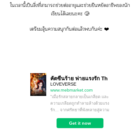
ใเานี้เป็นสิ่งที่าาช่วยต่ออายุแะช่วยยืนหยัดาชีพนัก
เขียนได้เะะ 🥲
เตรียมลุ้นาสนุกกันต่อแล้วกันค่ะ ❤️