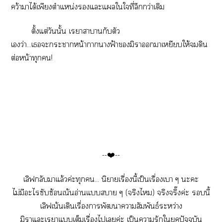
คว้าาได้เพียงตำแหน่งแะแใใที่ลึกกว่าเดิม
ตั้งแต่วันนั้น เราาากับตัว
เว่า...เะะาหน้าาาฟ้ามิาาเหยียบให้ดิน
ต่อหน้าทุก!
--❤️--
เลิลับาแล้วค่ะทุก... นิยายเรื่องนี้เป็นเรื่องเา ๆ ะะ
ไม่มีะไซับซ้อนเน้นอ่านแา ๆ (จริงไ) จริงจริ๊งค่ะ นี้
เลิฟเน้นเดินเรื่องาพัฒนาาสัมพันธ์ระหว่าง
มิาแะเราแเต็มเรื่องไเค่ะ เป็นารักใยุคปัจจุบัน