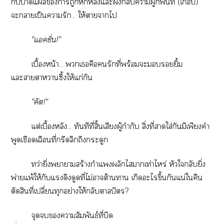
กับาแาถูกหักหลังแะฝังาผูกพันที่ (เกือบ)
ะาเป็นารัก... ให้าาไ
"แคชั่น!"
เบื้องหน้า... เคือรักที่พร้อมะยิ้ม
แะาาาซึ้งให้แก่กัน
"คัต!"
แต่เบื้องหลัง... ทันทีที่สิ้นเสียงผู้กำกับ สิ่งที่าใส่กันมีเพียงคำ
พูดเชือดเฉือนที่กรีดลึกถึงกระดูก
ทว่ายิ่งาาสร้างกำแผลักไาเท่าไหร่ หัวใกลับยิ่ง
พ่ายแพ้ให้กับแดึงดูดที่ไม่าต้านา เกิดะไขึ้นกันแน่ใคืน
ตัดสินที่เปลี่ยนทุกอย่างให้กลับตาลปัตร?
จุดาสัมพันธ์ที่บิด