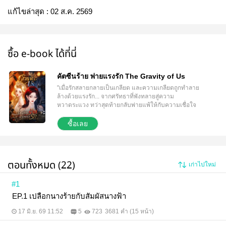
แก้ไขล่าสุด :
02 ส.ค. 2569
ซื้อ e-book ได้ที่นี่
คัตซีนร้าย พ่ายแรงรัก The Gravity of Us
"เมื่อรักสลายกลายเป็นเกลียด และความเกลียดถูกทำลาย
ล้างด้วยแรงรัก... จากศรัทธาที่พังทลายสู่ความ
หวาดระแวง ทว่าสุดท้ายกลับพ่ายแพ้ให้กับความเชื่อใจ
จนยอมถอดถอนทุกกำแพง เปลือยเปล่าทุกความอ่อน
ไหว... ให้เธอผู้เดียวได้ครอบครอง" จาก ‘คู่จิ้นนางงาม’ ที่
ซื้อเลย
เคยสร้างปรากฏการณ์สะเทือนทั้งประเทศ สู่ความ
สัมพันธ์ที่พังทลาย... เพียงเพราะการแย่งชิงมงกุฎในชั่ว
ข้ามคืน สองปีผ่านไปโชคชะตากลับเล่นตลกเหวี่ยงพวก
เธอให้กลับมาเผชิญหน้ากันอีกครั้งบนจอแก้ว!! จากอดีต
ตอนทั้งหมด (22)
เก่าไปใหม่
นางงามสู่ปัจจุบัน คนหนึ่งคือนางเอกดังรูปลักษณ์นางฟ้า
งดงามดุจลูกรักพระเจ้า เจ้าของใบหน้าสวยหวานแสนดี
ที่ใครต่อใครต่างศิโรราบ อีกคนคือนักแสดงสาวจอม
#1
ขวางโลก เจ้าของใบหน้าสวยคมแต่ปากร้าย ผู้จมปลักอยู่
EP.1 เปลือกนางร้ายกับสัมผัสนางฟ้า
กับบาดแผลของการถูกหักหลังและฝังกลบความผูกพันที่
เกือบจะกลายเป็นความรัก... ให้ตายจากไป "แอคชั่น!"
17 มิ.ย. 69 11:52
5
723
3681 คำ (15 หน้า)
เบื้องหน้า... พวกเธอคือคนรักที่พร้อมจะมอบรอยยิ้มและ
สายตาหวานซึ้งให้แก่กัน "คัต!" แต่เบื้องหลัง... ทันทีที่สิ้น