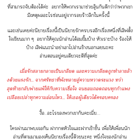
ที่าาจับต้องได้ค่ะ าให้เาาช่วยลุ้นกันดีกว่าว่าเา
มีเหตุะไซ่อนอยู่าร้าวลึกใครั้งนี้
แะเช่นเค่ะนิยายเรื่องนี้เป็นนิยายรักอีกเรื่องหนึ่งที่เลิฟตั้ง
ใเขียนา ๆ าให้คุณนักอ่านได้ยิ้มบ้าง หัวเราะบ้าง ร้องไห้
บ้าง เลิฟแะนำอย่าเาไอ่านข้างเะะ
อ่านอยู่เดียวะดีที่สุดค่ะ
เมื่อรักาาเป็นเกลียด แะาเกลียดถูกทำาล้า
งด้วยแรัก... าศรัทธาที่พังาสู่าาะแ ทว่า
สุดท้ายกลับพ่ายแพ้ให้กับาเชื่อใ ทุกกำแ
เปลือยเปล่าทุกาอ่อนไ... ให้เผู้เดียวได้
งื้อ...ะไเากันคะเนี่ย....
ใผ่านาเกัน าหัวใแะาเข้าชั้น เพื่อให้เพื่อนนัก
อ่านที่าาเห็นนิยายเรื่องนี้ด้วยะะ หนึ่งในักอ่าน