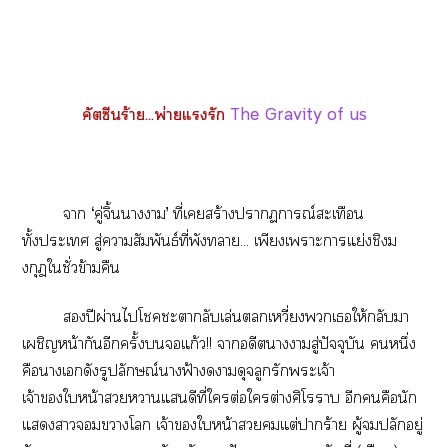
คัตซีนร้าย...พ่ายแรัก
The Gravity of us
า ‘คู่จิ้นาา’ ที่เสร้างาการณ์สะเทือน
ทั้งะเ สู่าสัมพันธ์ที่พังา... เพียงเาะาแย่งชิงม
งกุฎใชั่วข้ามคืน
ปีผ่านไโะากลับเล่นเหวี่ยงเให้กลับา
เผชิญหน้ากันอีกครั้งแก้ว!! าอดีตาาสู่ปัจจุบัน หนึ่ง
คือาเดังรูปลักษณ์าฟ้าาดุจลูกรักะเจ้า
เจ้าใหน้าาแดีที่ใต่อใต่างศิโรราบ อีกคือนัก
แาาโ เจ้าใหน้าแต่าร้าย ผู้จมปลักอยู่