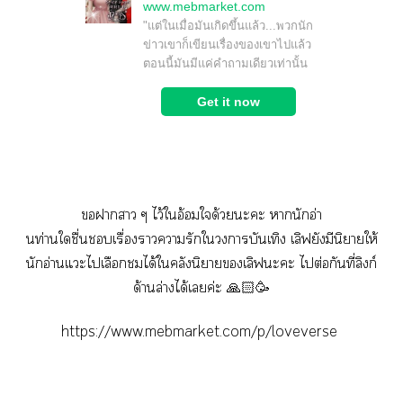
าา ๆ ไว้ใอ้อมใด้วยะะ านักอ่า
นท่านใชื่นเรื่องาารักใาบันเทิง เลิฟยังมีนิาให้
นักอ่านแะไเลือกได้ใคลังนิยายเลิฟะะ ไต่อกันที่ลิงก์
ด้านล่างได้เค่ะ 🙏🏻🥳
https://www.mebmarket.com/p/loveverse