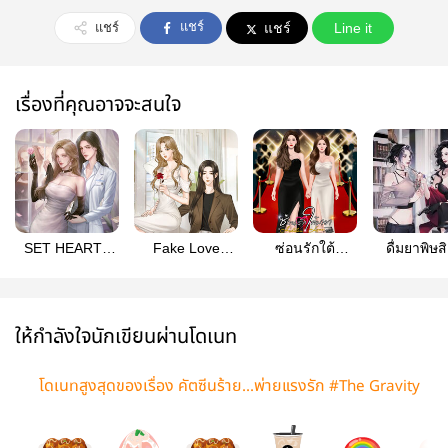
แชร์
แชร์
แชร์
Line it
เรื่องที่คุณอาจจะสนใจ
SET HEART :
Fake Love
ซ่อนรักใต้
ดื่มยาพิษส
Love Destiny
หลอกกันให้สาแก่
มายา/Hidden
ชะตาทำนายรัก
ใจคุณ
Love
ให้กำลังใจนักเขียนผ่านโดเนท
โดเนทสูงสุดของเรื่อง คัตซีนร้าย...พ่ายแรงรัก #The Gravity
of Us (มี E-Book)