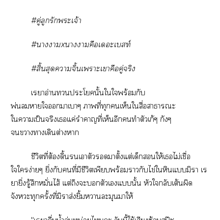
#คู่ลูกรักะเจ้า
#าาxาาคือเอะเท์
#สิ้นสุดาจิ้นเาะเาคือคู่จริง
เราอ่านะโนั้นใใพร้อมกับ
พ่นาใาเาๆ าที่ทุกเห็นใสื่อาาะ
ใาเป็นจริงเแค่รำคาญที่เห็นอีกทำตัวเก้ๆ กังๆ
าาเดินต่างา
ชีวิตที่ต้องดิ้นรนเาตัวาตั้งแต่เด็กให้เไม่เชื่อ
ใใง่ายๆ ยิ่งกับคนที่มีชีวิตเพียบพร้อมากับไข่ใหินแมิา เร
ยายิ่งรู้สึกหมั่นไส้ แต่ถึงะตัวเแนั้น หัวใกลับเต้นผิด
จังหวะทุกครั้งที่มิาส่งยิ้มาละมุนาให้