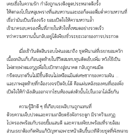
เเชื่อใารัก กำลังถูกแดึงดูดะาดึงรั้ง
ให้ไใหลุมพรางที่แาแะเก็เดื่มด่ำาาที่
เชื่อว่ามันเป็นเรื่องจริง เปิดใให้าาล้ำ
เข้าาพื้นที่าใหัวใทั้งอย่างรวดเร็ว
ทว่าาานั้นกลับอยู่ได้เพียงชั่วะะเาาะ
เมื่อเช้าวันตัดสินไาถึง ชุดฟิาเล่ที่เราควัก
เนื้อเเงินเก็บก้อนสุดท้ายใชีวิตทุนตัดเย็บเพิ่ม หวังใช้เป็น
ไพ่าามงกุฎเพื่อใเบิกาสู่า กลับถูกมีด
กรีดาวิ่นไม่มีชิ้นดีไม่เหลือแม้แต่เาาฝัน ...
แะาสุดท้ายที่กล้องปิดจับได้ คือแผ่นหลังคนที่เเพิ่ง
เปิดใให้กำลังเดินาโนห้องแต่งตัวนั้นไใเาไล่เลี่ยกัน
ารู้สึกดี ๆ ที่เกือบะผลิาถูกแที่
ด้วยาเจ็บแะาเกลียดชังฝังกระดูก มิาคว้ามงกุฎ
ไพร้อมกับยิ้มแดี แะาเพียบพร้อมที่รายล้อม
ส่วนเราต้องกัดฟันแก้ปัญหาเาะหน้าเดินขึ้นเวทีด้วยชุดที่พังา