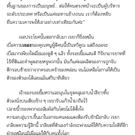
พื้นาาเป็นมนุษย์... ต่อให้หน้าะเป็นผู้บริหาร
ระดับะเ หรือเป็นแค่าข้าง เาก็ต้องหยิบ
ยื่นาเาให้เาอย่างเท่าเทียมกันค่ะ"
เะโนั้นกลับา เรยาก็ยิ่งเหม็น
เบื่อา
เะ
คุณหนูผู้ดีนี้เป็นทวีคูณ แต่ถึงเะ
เบื่อาเพียงใเมื่อดูดี ๆ แล้ว ทั้งยิ้มแดี กิริยาาาที่
ไร้ที่ติแะคำพูดหรูนั้น มันก็แค่ผลิตาถูกจับ
ตีซ้ายาาครัวหล่อน ไม่เหลือโาให้เป็น
ตัวตัวเได้เแม้แต่วินาทีเดียว
เจ้ายิ้มาละมุนใชุดคลุมาน้ำสีาทิ้ง
ตัวนั่งเตียงข้าง ๆ เรารับแก้วน้ำาถือไว้
านิ้วเสัมผัสกันโไม่ได้ตั้งใ
าอุ่นาขึ้นาใแต้องรีบชักมือกลับ เรา
เกลียดารู้สึกนี้ เกลียดที่ตัวเกำลังะพ่ายแพ้ให้กับาใดีที่อีก
ฝ่ายเหมือนมีเผื่อแผ่ให้กับทั้งโ