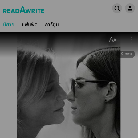
นิยาย
แฟนฟิค
การ์ตูน
19
ตอน