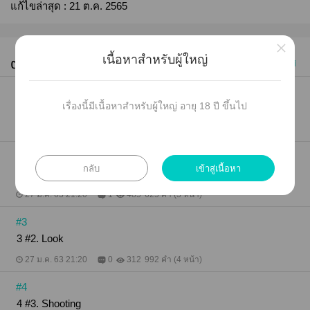
แก้ไขล่าสุด :
21 ต.ค. 2565
×
เนื้อหาสำหรับผู้ใหญ่
ตอนทั้งหมด (19)
ซื้อทุกตอน
เก่าไปใหม่
#1
เรื่องนี้มีเนื้อหาสำหรับผู้ใหญ่ อายุ 18 ปี ขึ้นไป
1 - บทนำ
27 ม.ค. 63 21:19
0
683
241 คำ (1 หน้า)
#2
กลับ
เข้าสู่เนื้อหา
2 #1. Killed
27 ม.ค. 63 21:20
1
485
625 คำ (3 หน้า)
#3
3 #2. Look
27 ม.ค. 63 21:20
0
312
992 คำ (4 หน้า)
#4
4 #3. Shooting