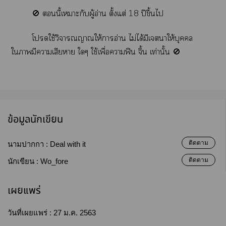
🚫 นี้เาะกับผู้อ่าน ตั้งแต่ 18 ปีขึ้นไ
โใช้วิจารณญาณให้าอ่าน ไม่ได้มีเาให้บุคคล
ใามีาเสียา ใๆ ใช้เพื่อาฟิน จิ้น เท่านั้น 🚫
ข้อมูลนักเขียน
ติดตาม
นามปากกา :
Deal with it
ติดตาม
นักเขียน :
Wo_fore
เผยแพร่
วันที่เผยแพร่ :
27 ม.ค. 2563