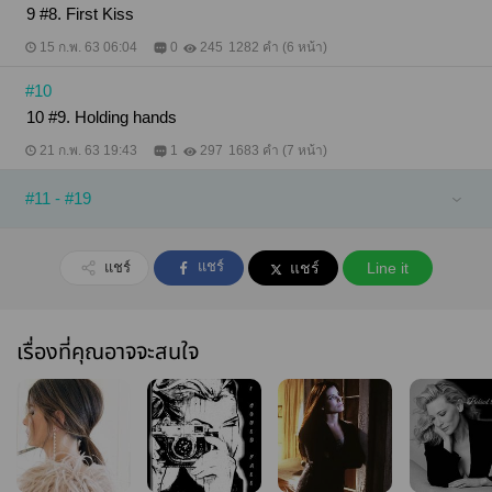
9 #8. First Kiss
15 ก.พ. 63 06:04
0
245
1282 คำ (6 หน้า)
#10
10 #9. Holding hands
21 ก.พ. 63 19:43
1
297
1683 คำ (7 หน้า)
#11 - #19
แชร์
แชร์
แชร์
Line it
เรื่องที่คุณอาจจะสนใจ