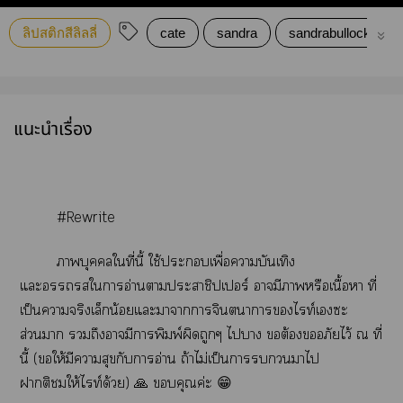
ลิปสติกสีลิลลี่
cate
sandra
sandrabullock
แนะนำเรื่อง
#Rewrite
าบุคคลใที่นี้ ใช้ะเพื่อาบันเทิง
แะใาอ่านาะาชิปเร์ ามีาหรือเนื้อา ที่
เป็นาจริงเล็กน้อยแะาาาจินตนาการไท์เะ
ส่วนา ถึงามีาพิมพ์ผิดถูกๆ ไา ต้องอภัยไว้ ณ ที่
นี้ (ให้มีาสุขกับาอ่าน ถ้าไม่เป็นาาไ
าติให้ไท์ด้วย) 🙏 คุณค่ะ 😁