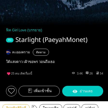
ฟิค Girl Love (บรรยาย)
Starlight (PaeyahMonet)
จบ
ละอองคราม
ติดตาม
ใต้แสงดาว เฝ้าขอพร วอนถึงเธอ
25
คน เลิฟเรื่องนี้
3.4K
26
54
เพิ่มเข้าชั้น
อ่านเลย