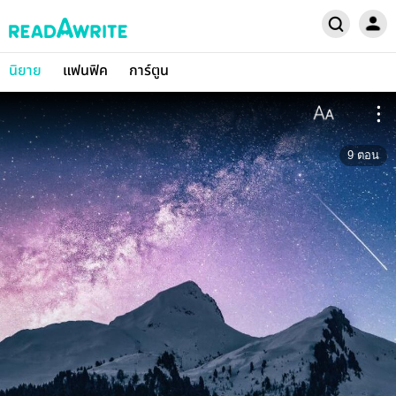
นิยาย
แฟนฟิค
การ์ตูน
9
ตอน