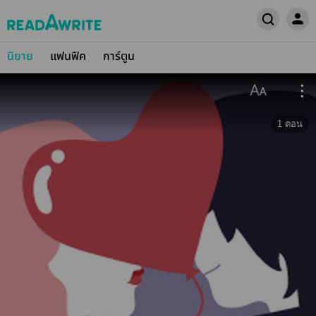
นิยาย
แฟนฟิค
การ์ตูน
1
ตอน