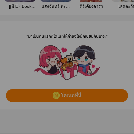
[[มี E - Book
แสงจันทร์ ทะเล
คีรีเคียงดารา
เลศตะวั
แล้ว]] ภูพันแสง
ดาว และอุ่นไอ
ในรอยจูบ
“มาเป็นคนแรกที่โดเนทให้กำลังใจนักเขียนกันเถอะ”
โดเนทที่นี่