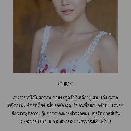
ขวัญอุษา
าหนึ่งใาาตระกูลดังที่เหลืออยู่  เก่ง า
หยิ่งะ รักศักดิ์ศรี เมื่อเต้องสูญเสียคนที่ครัวไ แยัง
ต้องาอยู่ใาคุ้มาตำรวจหนุ่ม รักศักศรีเช่น
เะาาร้ายาตำรวจหนุ่มได้แค่ไ