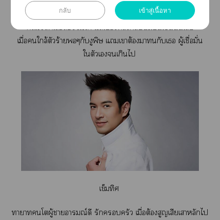
าตำรวจหนุ่มที่สุดฮอท ที่ร้อนแตั้งแต่ชื่อไนิสัยส่วนตัว เา
กลับ
เข้าสู่เนื้อหา
ต้องเข้ามารับดูแคดีาตระกูลใหญ่ มันดูเป็นแค่
คดีเลือดา แต่เบื้องหลังกลับไม่เป็นเช่นนั้นเ
เมื่อใกล้ตัวร้ายๆกับงูพิษ แเาต้องานกับเ ผู้เชื่อมั่น
ใตัวเเกินไ
เข็มทิศ
าาโผู้าอารมณ์ดี รักครัว เมื่อต้องสูญเสียเาหลักไ