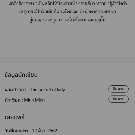
เาจึงต้องาาเป็นหลักให้น้องาเพียงเดียว าเารู้สักนิดว่า
เหตุการณ์ใวัยเด็กที่เาได้เ ะนำาาามา
สู่ตระกูล เาไม่เชื่อคำๆนั้น
ข้อมูลนักเขียน
ติดตาม
นามปากกา :
The secret of lady
ติดตาม
นักเขียน :
Mirin Mirin
เผยแพร่
วันที่เผยแพร่ :
12 มิ.ย. 2562