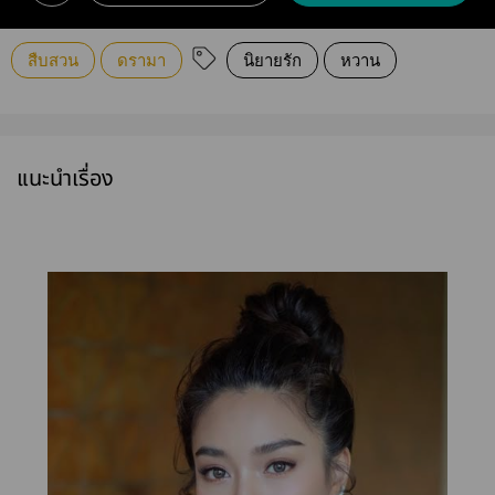
สืบสวน
ดรามา
นิยายรัก
หวาน
แนะนำเรื่อง