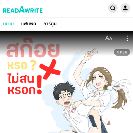
นิยาย
แฟนฟิค
การ์ตูน
4
ตอน