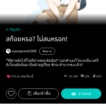
การ์ตูนรัก
สก๊อยหรอ? ไม่สนหรอก!
mandarinof1999
ติดตาม
”ให้ตายยังไงก็ไม่มีทางชอบยัยนั่น!!“ บอกตัวเองไว้แบบนั้น แต่ก็
ยังโดนยัยนั่นมาปั่นหัวอยู่เรื่อย ชักจะลำบากซะแล้ว!!
478
คน เลิฟเรื่องนี้
20.16K
539
930
เพิ่มเข้าชั้น
อ่านเลย