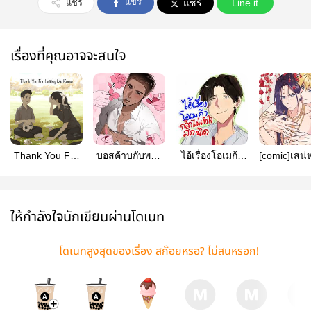
แชร์
แชร์
แชร์
Line it
เรื่องที่คุณอาจจะสนใจ
Thank You For
บอสค้าบกับพวก
ไอ้เรื่องโอเมก้า
[comic]เสน
Letting Me
ลูกหมา
กล้าไม่เข้าใจสัก
ละวัน
Know
นิด
ให้กำลังใจนักเขียนผ่านโดเนท
โดเนทสูงสุดของเรื่อง สก๊อยหรอ? ไม่สนหรอก!