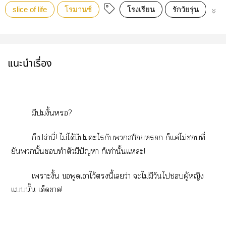
slice of life
โรมานซ์
โรงเรียน
รักวัยรุ่น
น่า
แนะนำเรื่อง
มีงั้น?
ก็เปล่านี่! ไม่ได้มีะไกับสก๊อย ก็แค่ไม่ที่
ยันนั้นทำตัวมีปัญหา ก็เท่านั้นแะ!
เาะงั้น พูดเาไว้นี้เว่า ะไม่มีวันไผู้หญิง
แนั้น เด็ดา!