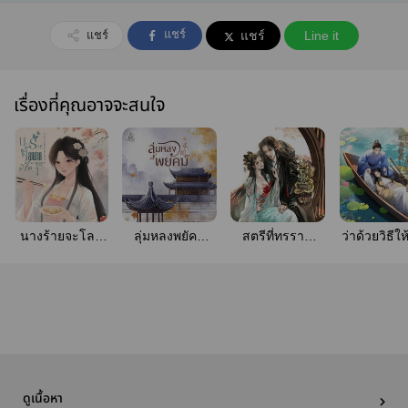
แชร์
แชร์
แชร์
Line it
เรื่องที่คุณอาจจะสนใจ
นางร้ายจะโลภ
ลุ่มหลงพยัคฆ์
สตรีที่ทรราช
ว่าด้วยวิธีให
มากมิได้
(ลบตอน
หลงใหลชั่วชีวิต
เกลียดชั
28/05/67)
ดูเนื้อหา