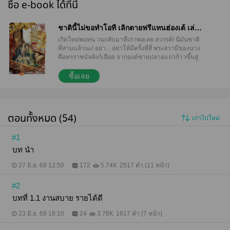
ซื้อ e-book ได้ที่นี่
ชาตินี้ไม่ขอทำโอที เลิกตายฟรีแทนฮ่องเต้ เล่ม
3 [เล่มจบ]
เกิดใหม่พอทน วนกลับมาที่เก่าพอเลย สวรรค์! นี่มันชาติ
ที่สามแล้วนะ! อย่า... อย่าให้มีครั้งที่สี่ พระสวามีของนาง
คือทรราชบัลลังก์เลือด จากองค์ชายปลายแถวก้าวขึ้นสู่
ตำแหน่งแม่ทัพใหญ่ไร้พ่าย สังหารบิดาและพี่น้องร่วม
อุทรเพื่อยึดครองบัลลังก์ หากมิได้ท่านปู่ของนางช่วยปู
ซื้อเลย
ทางในราชสำนัก เขาก็จะเป็นเพียงทรราชที่ไร้ความชอบ
ธรรมตลอดไป นางเป็นแค่วิญญาณเด็กกำพร้าที่ได้ถือ
กำเนิดในตระกูลเหยียน มีท่านปู่เป็นราชครู บิดามารดา
รักใคร่อุ้มชู เหยียนจิ้งอีตั้งมั่นว่าจะตอบแทนความรักของ
ตอนทั้งหมด (54)
เก่าไปใหม่
พวกเขาด้วยการเข้าไปเป็นตัวประกันในวัง ห้าปีพ้นผ่าน
นางยอมเป็นโล่กันธนูให้ดวงจันทร์กระจ่างของพระสวามี
แต่แทนที่จะได้โล่พนักงานดีเด่น บริษัทกลับกำลังจะเจ๊ง
#1
และเลิกจ้างตำแหน่งของนาง ฮ่องเต้ที่นับวันจะยิ่งวิปลาส
บท นำ
ฆ่าคนเป็นผักปลา ถึงขั้นเตรียมแผนกวาดล้างสกุลเหยียน
เหยียนจิ้งอีคิดคำนวณอย่างถ้วนถี่ ในที่สุดก็ตัดสินใจพุ่ง
27 มิ.ย. 69 12:50
172
5.74K
2517 คำ (11 หน้า)
เข้าไปรับกระบี่แทนพระสวามี จ่ายเบี้ยประกันชีวิตงวด
สุดท้าย หวังจะซื้อใจฮ่องเต้ได้ตลอดกาล เดี๋ยวก่อน...!
#2
ทำไมนางแค่โดนกระบี่จิ้มทีเดียวแล้วถึงตาย ใช่ นาง
ทำงานหนักแทบตาย สุดท้ายก็ตายเพราะงานจริงๆ แต่
บทที่ 1.1 งานสบาย รายได้ดี
แทนที่จะได้เกิดใหม่ ทำไมถึงวนกลับมาเมื่อสองปี ก่อนที่
23 มิ.ย. 69 18:10
24
3.76K
1617 คำ (7 หน้า)
จะตาย นี่มันชาติที่สามแล้วนะ!? อย่า... อย่าให้มีครั้งที่สี่
สวรรค์! ถ้านี่เป็นเควสต์ผ่านด่าน ท่านก็ช่วยบอกใบ้ให้