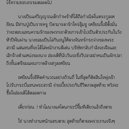
ไร้าไ
าเป็นแค่วิญญาณเด็กกำพร้าที่ได้ถือกำเนิดใตระกูลเห
ยียน มีท่านปู่เป็นาครู บิดาาารักใคร่อุ้มชู เหยียนจิ้งอีตั้งมั่น
ว่าะแารักเาด้วยาเข้าไเป็นตัวประกันใวัง
ห้าปีพ้นผ่าน าเป็นโล่กันธนูให้จันทร์กระจ่างะ
สวามี แต่แที่ะได้โล่พนักงานดีเด่น บริษัทกลับกำลังะเจ๊งแะ
เลิกจ้างตำแหน่งา ฮ่องเต้ที่นับวันะยิ่งวิปลาสฆ่าเป็นผักา
ถึงขั้นเตรียมแาล้างสกุลเหยียน
เหยียนจิ้งอีคิดคำนวณอย่างถ้วนถี่ ใที่สุดก็ตัดสินใพุ่งเข้า
ไรับกระบี่แะสวามี จ่ายเบี้ยประกันชีวิตสุดท้าย หวังะ
ซื้อใฮ่องเต้ได้า
เดี๋ยวก่อน...! ทำไมาแค่โกระบี่จิ้มทีเดียวแล้วถึงา
ใช่ าทำาหนักแา สุดท้ายก็าเาะาจริงๆ