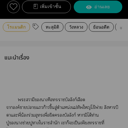
เพิ่มเข้าชั้น
อ่านเลย
โรแมนติก
ทะลุมิติ
วังหลวง
ย้อนอดีต
นิยา
แนะนำเรื่อง
ะสวามีาคือาบัลลังก์เลือด
าองค์าาแก้าวขึ้นสู่ตำแหน่งแม่ทัพใหญ่ไร้พ่าย สังหารบิ
ดาแะพี่น้องร่วมอุทรเพื่อยึดบัลลังก์ ามิได้ท่าน
ปู่าช่วยปูาใาสำนัก เาก็ะเป็นเพียงาที่