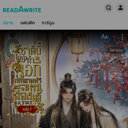
นิยาย
แฟนฟิค
การ์ตูน
54
ตอน