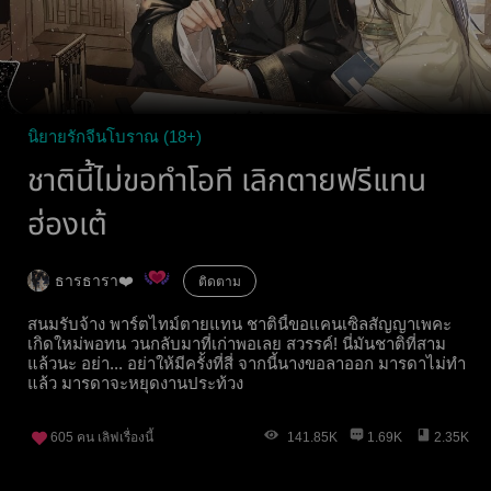
นิยายรักจีนโบราณ (18+)
ชาตินี้ไม่ขอทำโอที เลิกตายฟรีแทน
ฮ่องเต้
ธารธารา❤️
ติดตาม
สนมรับจ้าง พาร์ตไทม์ตายแทน ชาตินี้ขอแคนเซิลสัญญาเพคะ
เกิดใหม่พอทน วนกลับมาที่เก่าพอเลย สวรรค์! นี่มันชาติที่สาม
แล้วนะ อย่า... อย่าให้มีครั้งที่สี่ จากนี้นางขอลาออก มารดาไม่ทำ
แล้ว มารดาจะหยุดงานประท้วง
605
คน เลิฟเรื่องนี้
141.85K
1.69K
2.35K