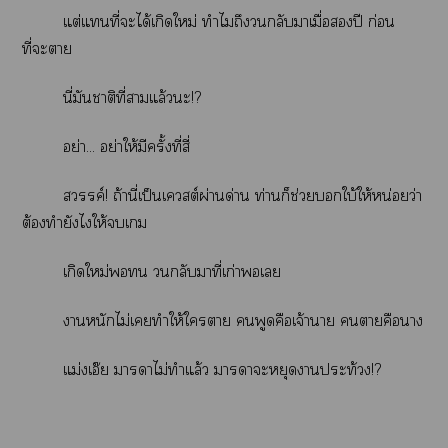
แต่แที่ะได้เกิดใหม่ ทำไมถึงกลับาเมื่อปี ก่อน
ที่ะา
นี่มันาติที่าแล้วะ!?
อย่า... อย่าให้มีครั้งที่สี่
สวรรค์! ถ้านี่เป็นเควสต์ผ่านด่าน ท่านก็ช่วยใบ้ให้หน่อยว่า
ต้องทำยังไให้เ
เกิดใหม่ กลับมาที่เก่าเ
าหนักไม่เทำให้ใา พูดคือเจ้าา าคือา
แม่งเอ๊ย าาไม่ทำแล้ว าาะหยุดาประท้วง!?