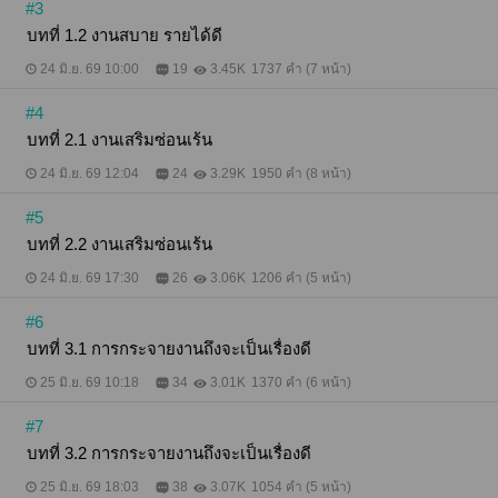
หน่อยว่าต้องทำยังไงให้จบเกม เกิดใหม่พอทน วนกลับมา
#3
ที่เก่าพอเลย งานหนักไม่เคยทำให้ใครตาย คนพูดคือเจ้า
บทที่ 1.2 งานสบาย รายได้ดี
นาย คนตายคือนาง แม่งเอ๊ย มารดาไม่ทำแล้ว มารดา
จะหยุดงานประท้วง!? แนะนำให้ลองอ่านตัวอย่างก่อนซื้อ
24 มิ.ย. 69 10:00
19
3.45K
1737 คำ (7 หน้า)
นะคะเผื่อบางคนที่ชอบแบบแก้แค้นอาจไม่ตอบโจทย์
เท่าไร ส่วนใครกลัวดราม่า ไม่มีค่ะ จบแฮปปี้มาก
#4
บทที่ 2.1 งานเสริมซ่อนเร้น
24 มิ.ย. 69 12:04
24
3.29K
1950 คำ (8 หน้า)
#5
บทที่ 2.2 งานเสริมซ่อนเร้น
24 มิ.ย. 69 17:30
26
3.06K
1206 คำ (5 หน้า)
#6
บทที่ 3.1 การกระจายงานถึงจะเป็นเรื่องดี
25 มิ.ย. 69 10:18
34
3.01K
1370 คำ (6 หน้า)
#7
บทที่ 3.2 การกระจายงานถึงจะเป็นเรื่องดี
25 มิ.ย. 69 18:03
38
3.07K
1054 คำ (5 หน้า)