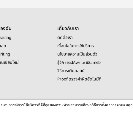
ของฉัน
เกี่ยวกับเรา
eading
ติดต่อเรา
าสุด
เงื่อนไขในการใช้บริการ
riting
นโยบายความเป็นส่วนตัว
งานเขียนใหม่
รู้จัก readAwrite และ meb
วิธีการเติมคอยน์
Proof ตรวจคำผิดอัตโนมัติ
© 2026 readAwrite.com by MEB Corporation Public Company Limited
ื่อประสบการณ์การใช้บริการที่ดีที่สุดของท่าน ท่านสามารถศึกษาวิธีการตั้งค่าการควบคุมคุก
This site is protected by reCAPTCHA and the Google
Privacy Policy
and
Terms of Service
apply.