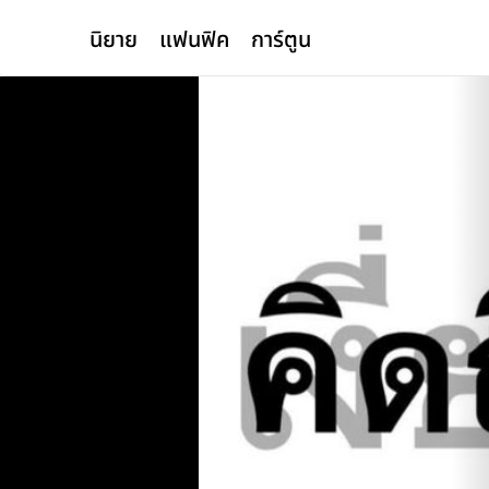
นิยาย
แฟนฟิค
การ์ตูน