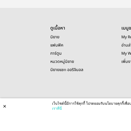
ดูเนื้อหา
เมนู
นิยาย
My R
แฟนฟิค
อ่านล่
การ์ตูน
My W
หมวดหมู่นิยาย
เพิ่ม
นิยายแชท ออริจินอล
เว็บไซต์นี้มีการใช้คุกกี้ โปรดยอมรับนโยบายคุกกี้เพ
×
เราที่นี่