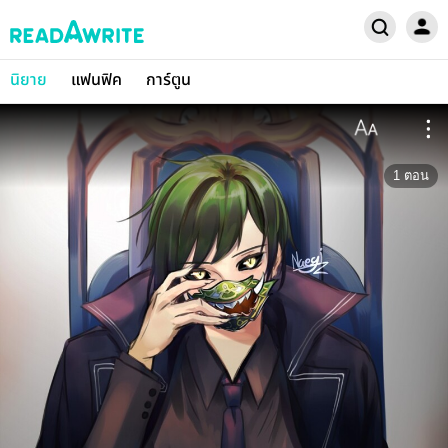
นิยาย
แฟนฟิค
การ์ตูน
1
ตอน