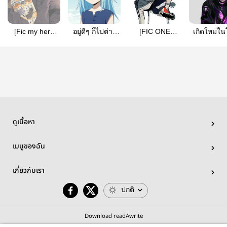
[Fic my hero
อยู่ดีๆ ก็ไปต่าง
[FIC ONE
เกิดใหม่ใ
academia] ผมมา
โลกซะงั้น
PIECE] เกิดใหม่
นารูโต
เกิดใหม่ที่เรื่อง
ในโลกวันพีช!!
นี้...แต่ผมไม่เคย
เป้าหมายคือ
ดู!!!
จักรพรรดิแห่ง
ท้องทะเล!!
ดูเนื้อหา
เมนูของฉัน
เกี่ยวกับเรา
ปกติ
Download readAwrite