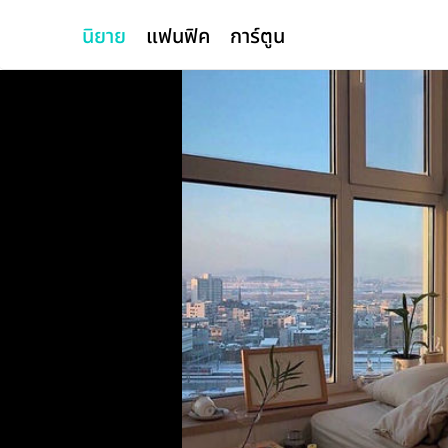
นิยาย
แฟนฟิค
การ์ตูน