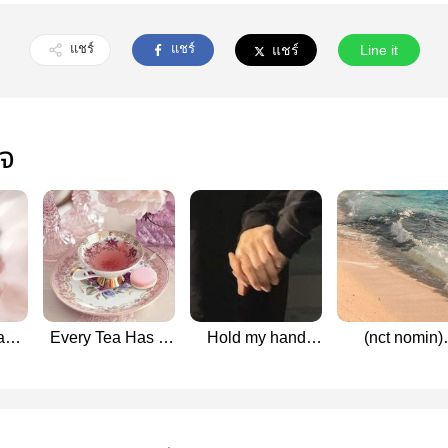
แชร์
แชร์
แชร์
Line it
ใจ
and
Every Tea Has A
Hold my hand
(nct nomin)
omin
Tale | NOMIN
#nomin
everlasting