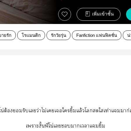
เพิ่มเข้าชั้น
ยายรัก
โรแมนติก
รักวัยรุ่น
Fanfiction แฟนฟิคชั่น
น่
่โน่ต้องรับเว่าไม่เเใยิ้มแล้วโใเท่าแมมาก
เาะงั้นพี่โน่เาเาแมยิ้ม