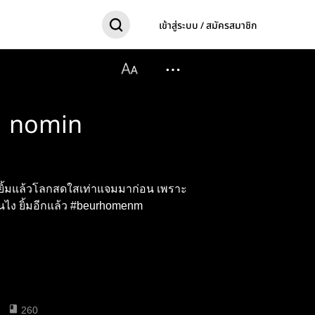
เข้าสู่ระบบ / สมัครสมาชิก
| nomin
ครยิ้มแล้วโลกสดใสเท่าแจมมาก่อน เพราะ
งั้นพี่โน่เลยชอบมากเวลาแจมยิ้ม ...นั่นไง ยิ้มอีกแล้ว #beurhomenm
260