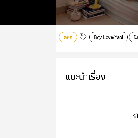
ตลก
Boy Love/Yaoi
นิ
แนะนำเรื่อง
พี