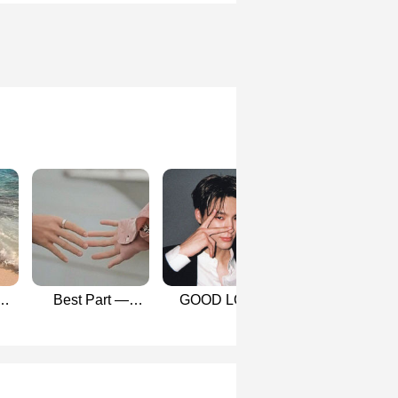
Best Part —
GOOD LOVE
[Drabble NOMI
Nomin
(nomin)
The wolf and 
little sheep