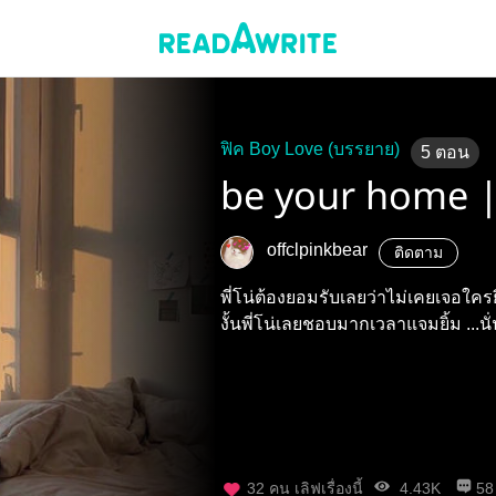
ฟิค Boy Love (บรรยาย)
5
ตอน
be your home 
offclpinkbear
ติดตาม
พี่โน่ต้องยอมรับเลยว่าไม่เคยเจอใ
32
คน เลิฟเรื่องนี้
4.43K
58