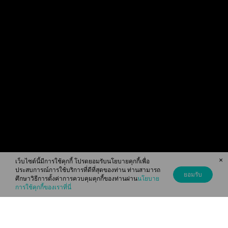
ดูเนื้อหา
เมนูของฉัน
เกี่ยวกับเรา
ปกติ
Download readAwrite
×
เว็บไซต์นี้มีการใช้คุกกี้ โปรดยอมรับนโยบายคุกกี้เพื่อ
ประสบการณ์การใช้บริการที่ดีที่สุดของท่าน ท่านสามารถ
ยอมรับ
ศึกษาวิธีการตั้งค่าการควบคุมคุกกี้ของท่านผ่าน
นโยบาย
© 2026 readAwrite.com by MEB Corporation Public Company Limited
การใช้คุกกี้ของเราที่นี่
This site is protected by reCAPTCHA and the Google
Privacy Policy
and
Terms of Service
apply.