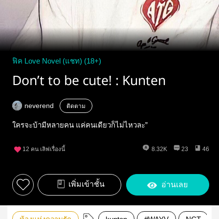
ฟิค Love Novel (แชท) (18+)
Don’t to be cute! : Kunten
neverend
ติดตาม
ใครจะบ้ามีหลายคน แค่คนเดียวก็ไม่ไหวละ”
12
คน เลิฟเรื่องนี้
8.32K
23
46
เพิ่มเข้าชั้น
อ่านเลย