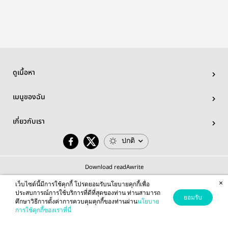
ดูเนื้อหา
เมนูของฉัน
เกี่ยวกับเรา
ปกติ
Download readAwrite
×
เว็บไซต์นี้มีการใช้คุกกี้ โปรดยอมรับนโยบายคุกกี้เพื่อ
ประสบการณ์การใช้บริการที่ดีที่สุดของท่าน ท่านสามารถ
ยอมรับ
ศึกษาวิธีการตั้งค่าการควบคุมคุกกี้ของท่านผ่าน
นโยบาย
© 2026 readAwrite.com by MEB Corporation Public Company Limited
การใช้คุกกี้ของเราที่นี่
This site is protected by reCAPTCHA and the Google
Privacy Policy
and
Terms of Service
apply.