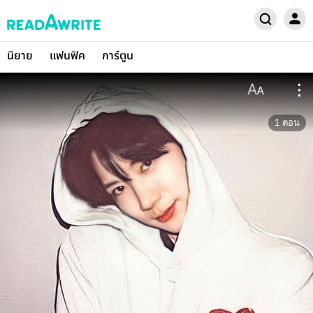
นิยาย
แฟนฟิค
การ์ตูน
1
ตอน