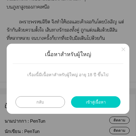
ภูเาสูงาเหนือ
เาะลิขิต จึงทำให้เแะเค้าเกันโบังเอิญ แต่
รักกันด้วยาตั้งใ เส้นารักทั้งคู่ ถูกแต่งแต้มด้วยสีสัน
ที่าา าครั้งก็าที่ะจับมือเดินได้วยกัน
×
เนื้อหาสำหรับผู้ใหญ่
เรื่องนี้มีเนื้อหาสำหรับผู้ใหญ่ อายุ 18 ปี ขึ้นไป
กลับ
เข้าสู่เนื้อหา
ข้อมูลนักเขียน
ติดตาม
นามปากกา :
PenTun
ติดตาม
นักเขียน :
PenTun