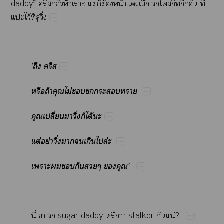
daddy”​ั้​​ต่​​ต้​น้​​ื่​​​​ี่​
​ไว้​ี่​ู่​ิ่
‘​​
​ถ้​​ไม่​​​​
​ปี่​​ิ่​​ได้​
ต่​ย่​ิ่​​​​​ล่
​​​ก้​​​
’
ี่​​​sugar​daddy​​ว่​stalker​​น่?