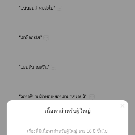
“​น่​​ว่​​ส่​”
“​​ื่​”
“​​”
“​​​​​​​น่​”
×
เนื้อหาสำหรับผู้ใหญ่
“​​​​​ข้​​ไม่​​​น้​​ค่​​​​
เรื่องนี้มีเนื้อหาสำหรับผู้ใหญ่ อายุ 18 ปี ขึ้นไป
......”