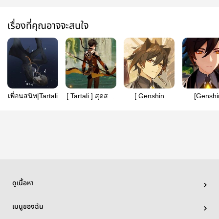
เรื่องที่คุณอาจจะสนใจ
เพื่อนสนิท|Tartali
[ Tartali ] สุดสวย
[ Genshin
[Genshi
ซ่อนเขี้ยว
impact Fanfic ]
impact]"คุมผ
ขอสักครั้งที่ได้จับ
ที่"(Tartal
ต้องคุณ (Tartali)
ดูเนื้อหา
เมนูของฉัน