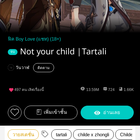
ฟิค Boy Love (แชท) (18+)
Not your child |Tartali
จบ
วันวาฬ
ติดตาม
497
คน เลิฟเรื่องนี้
13.59M
724
1.66K
เพิ่มเข้าชั้น
อ่านเลย
วายสเตชั่น
tartali
childe x zhongli
Childe