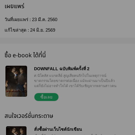
เผยแพร่
วันที่เผยแพร่ :
23 มี.ค. 2560
แก้ไขล่าสุด :
24 มิ.ย. 2569
ซื้อ e-book ได้ที่นี่
DOWNFALL ฉบับพิมพ์ครั้งที่ 2
ศ.นิโคลัส แบรดลีย์ สูญเสียคนรักไปในเหตุการณ์
ฆาตกรรมโดยฆาตกรต่อเนื่อง แม้จะผ่านมาเป็นปีแล้ว
แต่ก็ยังไม่อาจทำใจได้ เขาได้รับเชิญจากหลานสาวคน
โปรดให้ไปร่วมงานแต่งงานที่โรงแรมแห่งหนึ่งที่ห่างไกล
ผู้คน แม้รอบข้างจะเต็มไปด้วยธรรมชาติทั้งต้นไม้และ
ซื้อเลย
ทะเล แต่ภายในกลับเต็มไปด้วยบรรยากาศวังเวง และยิ่ง
สร้างความน่าหวาดกลัวมากขึ้นเมื่อพบศพแขกผู้เข้าพัก
ในสภาพสุดสยอง นพ.เทรเวอร์ คาเวนดิช ต้องรับหน้าที่
สนใจเวอร์ชั่นกระดาษ
ชันสูตรศพเบื้องตั้นเท่าที่จะทำได้เพื่อหาสาเหตุการตาย
และนำไปสู่การตามหาตัวฆาตกร เมื่อแขกผู้มาร่วมงาน
แต่งถูกขังอยู่ในโรงแรมที่ไม่มีทางติดต่อกับโลกภายนอก
สั่งซื้อผ่านเว็บไซต์นักเขียน
สิ่งเดียวที่ทำได้คือการตามหาฆาตกรที่แท้จริง ทว่ายิ่ง