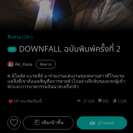
สืบสวน (18+)
DOWNFALL ฉบับพิมพ์ครั้งที่ 2
จบ
Aki_Kaze
ติดตาม
ศ.นิโคลัส แบรดลีย์ มาร่วมงานแต่งงานของหลานสาวที่โรงแรม
แต่สิ่งที่เขาต้องเผชิญคือการหายตัวไปอย่างลึกลับของแขกผู้เข้า
พักและการฆาตกรรมอันน่าสะพรึงกลัว
167
คน เลิฟเรื่องนี้
27.31K
262
1.22K
เพิ่มเข้าชั้น
อ่านเลย