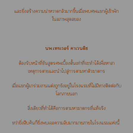
แะยิ่งสร้างาน่าหวาดกลัวาขึ้นเมื่อแผู้เข้าพัก
ใาสุด
.เรเร์ าเดิช
ต้องรับหน้าที่ชันสูตรเบื้องตั้นเท่าที่ะทำได้เพื่อาา
เหตุาาแะนำไสู่าาาตัวา
เมื่อแผู้มาร่วมาแต่งถูกขังอยู่ใโแที่ไม่มีาติดต่อกับ
โา
สิ่งเดียวที่ทำได้คือาาาาที่แท้จริง
ทว่ายิ่งสืบค้นก็ยิ่งเาลับาาาใโแแห่งนี้