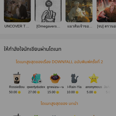
UNCOVER THE
[Omegaverse]
แมวส้มเจ้าของ
[จบ] ตรวนอ
TRACKS ! #ทีม
THE
ร้านค้าโพชั่น
| สยองขว
สืบสวนยูโรวา
MURDEROUS
[สนพ.onederwhy]
(สนพ.Ro
(E-BOOK OUT
HAND
publishin
NOW !)
ให้กำลังใจนักเขียนผ่านโดเนท
โดเนทสูงสุดของเรื่อง DOWNFALL ฉบับพิมพ์ครั้งที่ 2
RossieBou
qwertydudex
ลูกหม่อน—น
I-Rain-Yia
anonymous
50.00
27.00
15.00
10.00
5.00
5.00
โดเนทสูงสุดของ บทนำ