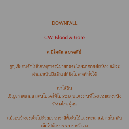
DOWNFALL
CW: Blood & Gore
ศ.นิโคลัส แลีย์
สูญเสียรักไใเหตุการณ์าโาต่อเนื่อง แม้ะ
ผ่านาเป็นปีแล้วแต่ก็ยังไม่าทำใได้
เาได้รับ
เชิญาาาโให้ไร่วมาแต่งาที่โแแห่งหนึ่ง
ที่ห่างไผู้
แม้ข้างะเต็มได้วยาติทั้งต้นไม้แะะเ แต่าใกลับ
เต็มได้วยาาวังเวง