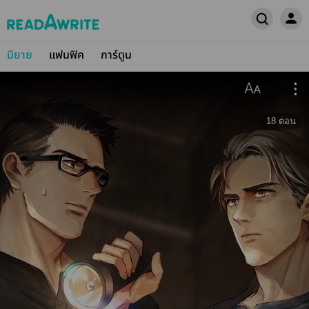
นิยาย
แฟนฟิค
การ์ตูน
18
ตอน