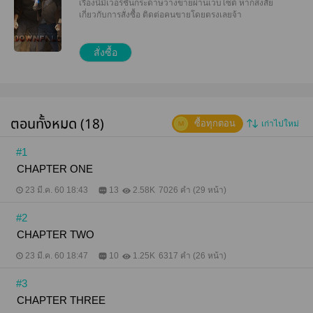
เรื่องนี้มีเวอร์ชันกระดาษวางขายผ่านเว็บไซต์
หากสงสัย
สืบค้นก็ยิ่งพบเจอความลับมากมายภายในโรงแรมแห่งนี้
เกี่ยวกับการสั่งซื้อ ติดต่อคนขายโดยตรงเลยจ้า
...ใครคือฆาตกร...ใครจะมีชีวิตรอดออกไปจากโรงแรม
แห่งนี้ได้....
สั่งซื้อ
ตอนทั้งหมด (18)
ซื้อทุกตอน
เก่าไปใหม่
#1
CHAPTER ONE
23 มี.ค. 60 18:43
13
2.58K
7026 คำ (29 หน้า)
#2
CHAPTER TWO
23 มี.ค. 60 18:47
10
1.25K
6317 คำ (26 หน้า)
#3
CHAPTER THREE