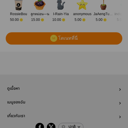
RossieBou
ลูกหม่อน—น
I-Rain-Yia
anonymous
JaAengTuaEhy
50.00
15.00
10.00
5.00
5.00
5.00
โดเนทที่นี่
ดูเนื้อหา
เมนูของฉัน
เกี่ยวกับเรา
ปกติ