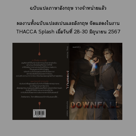
ฉบับแาาอังกฤษ าจำหน่ายแล้ว
านทั้งฉบับแเแะอังกฤษ จัดแใา
THACCA Splash เมื่อวันที่ 28-30 มิถุนายน 2567