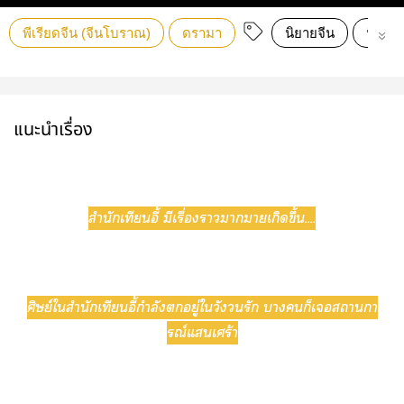
พีเรียดจีน (จีนโบราณ)
ดรามา
นิยายจีน
นิยายร
แนะนำเรื่อง
สำนักเทียนอี้ มีเรื่องาาาเกิดขึ้น....
ศิษย์ใสำนักเทียนอี้กำลังอยู่ใวังวนรัก าก็เสถานกา
รณ์แเศร้า