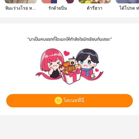
หิมะร่วงโรย หวัง
รักด้วยปิ่น
ต้ารี่ฮวา
ได้โปรด ท
ว่าเราจะพบกัน
อย่าเรื่องม
อีก
ไหม!!
“มาเป็นคนแรกที่โดเนทให้กำลังใจนักเขียนกันเถอะ”
โดเนทที่นี่