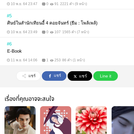
อย่างสงสารจับใจ “ให้ศิษย์พี่เฉินคุนไปสู่สุขคติเสียเถิด”
10 พ.ย. 64 23:47
0
91
2221 คำ (9 หน้า)
ยิ่งสหายของนางพูดเช่นนี้ เฟินเยว่ก็ยิ่งร้องไห้หนักขึ้นกว่า
เดิม "ข้าทำให้เขาตาย" นางหยุดลงหันไปมองหน้าสตรีที่
#5
สดใสร่าเริงตลอดเวลา "เขาเข้ามาขวางแทนข้า ข้า
ศิษย์ในสำนักเทียนอี้ 4 คอยจันทร์ (ธีม : โพล้เพล้)
ทำให้เขาต้องตาย" ----------------------------------------------
----------------------- เนื่องจาก Readawrite มีกิจกรรม
10 พ.ย. 64 23:49
0
107
1565 คำ (7 หน้า)
Readtober ในเดือนตุลาที่ผ่านมา ไรท์เลยรวมเป็น E-
Book ให้รี้ดทุกคนได้อ่านฟรีกันนะคะ สุดท้ายขอขอบคุณ
#6
รี้ดที่น่ารัก ที่ติดตามผลงานค่ะ <3
E-Book
11 พ.ย. 64 14:06
1
253
86 คำ (1 หน้า)
แชร์
แชร์
แชร์
Line it
เรื่องที่คุณอาจจะสนใจ