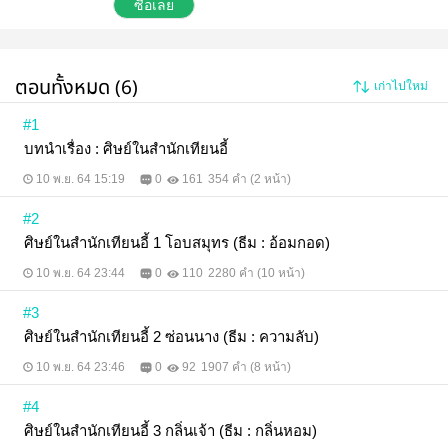
นิยายเล่มนี้ เป็นเรื่องสั้น 4 ตอน นะคะ 1. โอบสมุทร สุ่ยปิง
ซื้อเลย
เชียนชักดาบออกจากฝัก ปลายดาบคมกริบจ่ออยู่ใต้คาง
ของบุรุษผู้หนึ่ง ผู้ที่เป็นเจ้าของดวงตาสีเงินแวววับ ดวง
หน้าหมดจดดูหล่อเหลากว่าผู้ใดที่นางเคยพบเห็น กอปร
กับดวงตาสีเงินช่วยขับเน้นเสน่ห์ของเขา จนทำให้จิตใจ
ตอนทั้งหมด (6)
เก่าไปใหม่
นางสั่นไหวประหลาด แต่น่าเสียดาย... แม้มองเขามา
จากที่ไกลโพ้น ก็ดูออกว่าบุรุษผู้นี้หาใช่มนุษย์ 2. ซ่อนนาง
ซิงเยียนเยียนถููกผลักออกมาจากประตูวิเศษที่เชื่อมกับ
#1
แดนสวรรค์อย่างแรง “ข้าไปได้เพียงหนึ่งเค่อเท่านั้น...”
บทนำเรื่อง : ศิษย์ในสำนักเทียนอี้
และดูเหมือนว่าน่าจะขยับตัวไปไหนไม่ได้นอกจากใน
ตำหนักมหาเทพผู้นั้นเท่านั้น มัน... “เหลือเชื่อมาก!!” นาง
10 พ.ย. 64 15:19
0
161
354 คำ (2 หน้า)
ได้ไปเหยียบสวรรค์แล้ว! ดูเหมือนว่าคนไม่เอาไหนเช่น
นางสวรรค์ก็เปิดรับเช่นกัน 3. กลิ่นเจ้า ทันใดนั้นผิวน้ำใน
#2
สระก็สั่นไหวกระเพื่อม เขามองหาอยู่นานก่อนจะพบ
ดอกบัวสีทองอร่ามลอยวนไปมา แล้วมาหยุดตรงหน้าเขา
ศิษย์ในสำนักเทียนอี้ 1 โอบสมุทร (ธีม : อ้อมกอด)
กลิ่นหอมกำจายออกมาเป็นระลอกตามสายลม ลู่เหวินคง
10 พ.ย. 64 23:44
0
110
2280 คำ (10 หน้า)
ถูกต้องมนต์จริงๆ ! มิเช่นนั้นทำไมเขาต้องใช้มือหนาแตะ
เข้าไปตรงกลางระหว่างบัวสีทองดอกนี้ด้วย ก่อนหน้านั้น
เขาไปปราบปีศาจและมีบาดแผลเกิดขึ้นมากมายรวมถึง
#3
กลางฝ่ามือทั้งสองข้างด้วย เศษโลหิตสีแดงจากแผลที่ยัง
ศิษย์ในสำนักเทียนอี้ 2 ซ่อนนาง (ธีม : ความลับ)
ไม่แห้งสนิท สัมผัสโดนกลีบดอกบัวเล็กน้อย แล้วจู่ ๆ ลู่เห
วินก็ได้ยินเสียงสูดลมหายใจเข้าอย่างแรง ราวกับผู้ที่ขาด
10 พ.ย. 64 23:46
0
92
1907 คำ (8 หน้า)
ลมหายใจมาเนิ่นนาน ร่างสตรีผอมเพรียวปรากฏขึ้นตรง
หน้าเขา ยามสองตาของนางกระพือขึ้นช้า ๆ กลับทำให้
#4
ใบหน้าดูสมบูรณ์แบบ งดงามดุจเทพธิดา ทั้งสองจ้องมอง
กันไม่มีฝ่ายใดละออกไปก่อน 4. คอยจันทร์ “เฟินเยว่
ศิษย์ในสำนักเทียนอี้ 3 กลิ่นเจ้า (ธีม : กลิ่นหอม)
ตัดใจเสียเถอะ” ซิงเยียนเยียนใช้มือเล็กวางบนบ่านาง