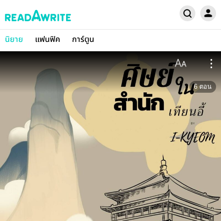
นิยาย
แฟนฟิค
การ์ตูน
6
ตอน