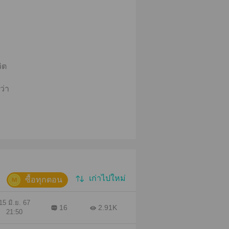
ิต
ว่า
าใจ
ชค
12
วยนะ
คะ
เก่าไปใหม่
ซื้อทุกตอน
15 มิ.ย. 67
16
2.91K
21:50