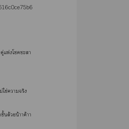
6616c0ce75b6
องคู่แห่งโะา
ม่ใช่าจริง
ชั้นด้วยน้าาค้าา