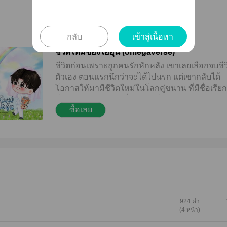
กลับ
เข้าสู่เนื้อหา
ชีวิตใหม่ของไออุ่น (omegaverse)
ชีวิตก่อนเพราะถูกคนรักหักหลัง เขาเลยเลือกจบชีว
ตัวเอง ตอนแรกนึกว่าจะได้ไปนรก แต่เขากลับได้
โอกาสให้มามีชีวิตใหม่ในโลกคู่ขนาน ที่มีชื่อเรียก
โลก omegaverse "เรื่องเบต้าโอเมก้ายังไม่ค่อยเข้
ซื้อเลย
เลย ยังมามีเรื่องการทำพันธะ ไหนจะเรื่องคู่แห่งโ
ชะตาอีก งงเพิ่มไปสิทีนี้" ############ นิยายมี 
ตอนหลัก 2 ตอนพิเศษค่ะ ฝากทุกคนเอ็นดูไออุ่นด้
คะ *คำแนะนำ -ซื้อผ่านเว็บถูกกว่าซื้อผ่าน ios นะ
924 คำ
(4 หน้า)