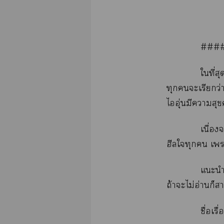
###
ใที่ส
ทุกะเรียกว่า
ไอุ่นมีาสุข
เนื่อง
ฮีลใทุก เา
แะนำ
ถ้าะไม่อ่านก็
ชื่อเรื