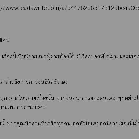
s://www.readawrite.com/a/e44762e6517612abe4a0
ตือน
ยเรื่องนี้เป็นนิยายแผู้าท้องได้ มีเรื่องฟีโโ แะเรื่
ล่าวถึงาารชีวิตตัวเ
าทุกอย่างในิยายเรื่องนี้าาจินตนาการแต่ง ทุกอย่างไ
ณญาณใาอ่านะะ
ยนี้ าคุณนักอ่านที่น่ารักทุก หัวใแะนิยายเรื่องนี้เข้า