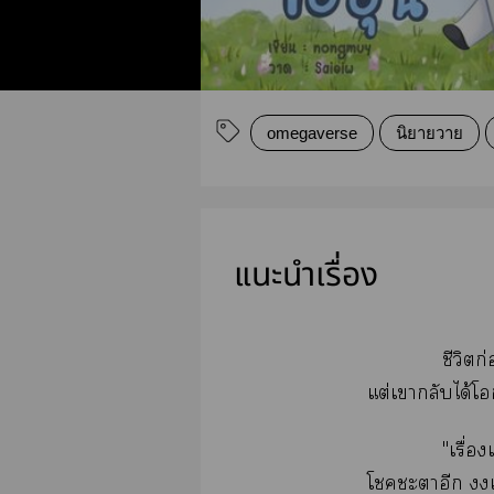
omegaverse
นิยายวาย
แนะนำเรื่อง
ชีวิต
แต่เากลับได้โ
"เรื่อ
โะาอีก เพิ