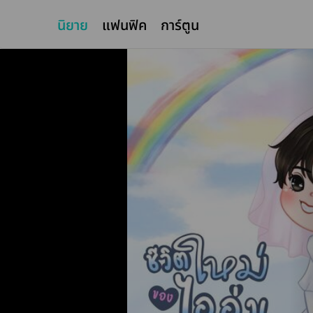
นิยาย
แฟนฟิค
การ์ตูน