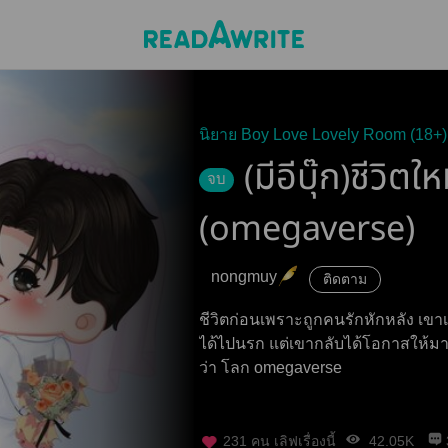
นิยาย Boy Love Lovely Room (18+)
(มีอีบุ๊ก)ชีวิตใ
จบ
(omegaverse)
nongmuy
ติดตาม
ชีวิตก่อนเพราะถูกคนรักหักหลัง เขา
ได้ไปนรก แต่เขากลับได้โอกาสให้มามี
ว่า โลก omegaverse
231
คน เลิฟเรื่องนี้
42.05K