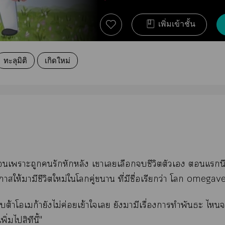
เพิ่มเข้าชั้น
ทะลุมิติ
เกิดใหม่
ก่อนเาะถูกรักหักหลัง เาเเลือกชีวิตตัวเ แน
าให้ามีชีวิตใหม่ใโคู่า ที่มีชื่อเรียกว่า โ omegav
งเบต้าโเก้ายังไม่ค่อยเข้าใเ ยังามีเรื่องาทำพันธะ ไะเ
่มไสิทีนี้"