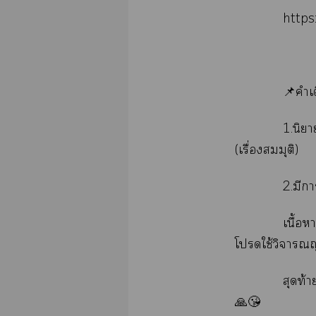
http
📌คำเ
1.นิยา
(เรื่องสมมุติ)
2.มีา
เนื้อ
โใช้วิจาร
สุดท้า
🙏😘