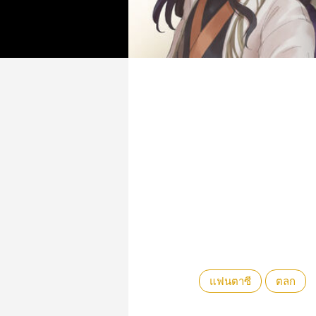
แฟนตาซี
ตลก