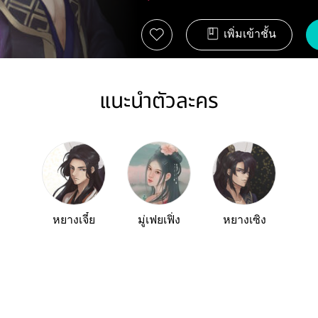
เพิ่มเข้าชั้น
แนะนำตัวละคร
หยางเจี๋ย
มู่เฟยเฟิ่ง
หยางเซิง