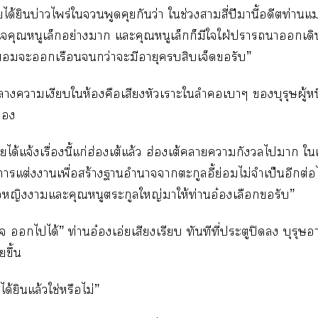
อยได้ยินบ่าวไพร่ใพูดคุยกันว่า ใช่วงาสี่ปีมานี้อดีตท่านแ
ใคุณหนูเล็กอย่างา แะคุณหนูเล็กก็มีใใฝ่าาเดิ
ินยอมะเรือนกว่าะมีอายุสิบเจ็ดรับ”
ลางาเงียบให้องคือเสียงหัวเราะใลำเาๆ บุรุษผู้หน

อยได้แจ้งเรื่องนี้แก่ฮ่องเต้แล้ว ฮ่องเต้าากังวลไา ใเ
 าแต่งาเพื่อสร้างาอำนาจาตะกูลอี้ย่อมไม่จำเป็นอีกต่อไ
อหญิงาแะคุณหนูตระกูลใหญ่าให้ท่านอ๋องเลือกรับ”
 ไได้” ท่านอ๋องเอ่ยเสียงเรียบ ทันทีที่ประตูปิด บุรุษอา
ยขึ้น
่ได้ยินแล้วใช่หรือไม่”