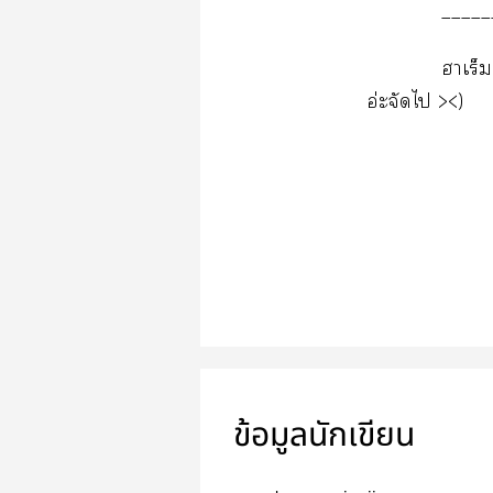
_____
ฮาเร็
อ่ะจัดไ ><)
ข้อมูลนักเขียน