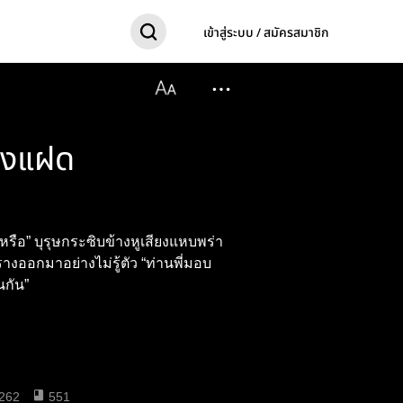
เข้าสู่ระบบ / สมัครสมาชิก
๋องแฝด
ชียวหรือ” บุรุษกระซิบข้างหูเสียงแหบพร่า
งออกมาอย่างไม่รู้ตัว “ท่านพี่มอบ
นกัน”
262
551