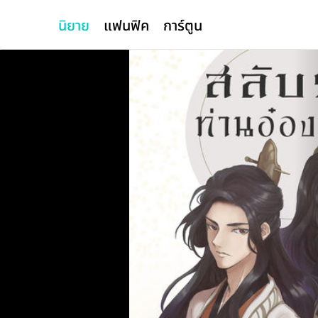
นิยาย
แฟนฟิค
การ์ตูน