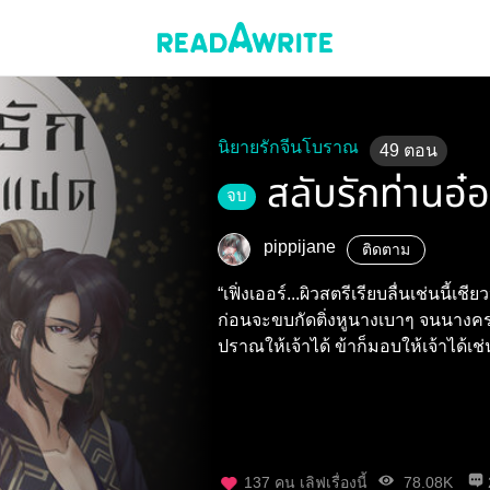
นิยายรักจีนโบราณ
49
ตอน
สลับรักท่านอ
จบ
pippijane
ติดตาม
“เฟิ่งเออร์...ผิวสตรีเรียบลื่นเช่นนี้เ
ก่อนจะขบกัดติ่งหูนางเบาๆ จนนางครา
ปราณให้เจ้าได้ ข้าก็มอบให้เจ้าได้เช่
137
คน เลิฟเรื่องนี้
78.08K