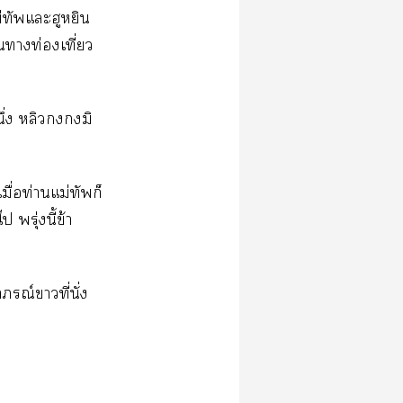
ม่ทัพแะฮูหยิน
นาท่องเที่ยว
ึ่ง หลิวมิ
มื่อท่านแม่ทัพก็
 พรุ่งนี้ข้า
ภรณ์าที่นั่ง