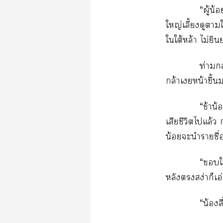
“ผู้น้
ใหญ่เลี้ยงดูา
ใใต้หล้า ไม่ย
ท่ามก
กล้าเหน้าขึ้น
“ข้าน้
เสียชีวิตไแล้ว
น้อยะนำรายชื่
“ใ
หลังสง่าก็เอ่
“น้องสี