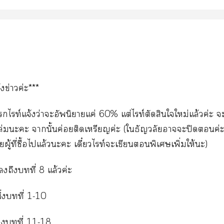
้งข่าวค่ะ***
ไท์แจ้งว่าะอัพนิาแค่ 60% แต่ไท์ตัดสินใใหม่แล้วค่ะ ะ
เล่มะะ านั้นค่อยติดเหรียญค่ะ (ใธัญวลัยาะปิดค่ะ
ู้ที่ซื้อไแล้วะะ เดี๋ยวไท์ะเขียนพิเศษเพิ่มให้ะ)
ถึงที่ 8 แล้วค่ะ
ึ่งที่ 1-10
ที่ 11-18