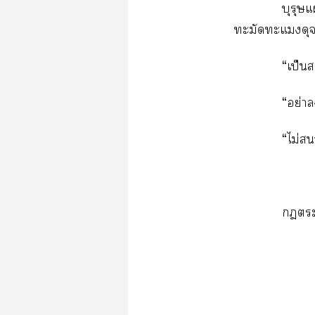
บุรุษแ
ทะมัดทะแมงดุจ
“เป็นส
“อย่า
“ไม่
ตระก