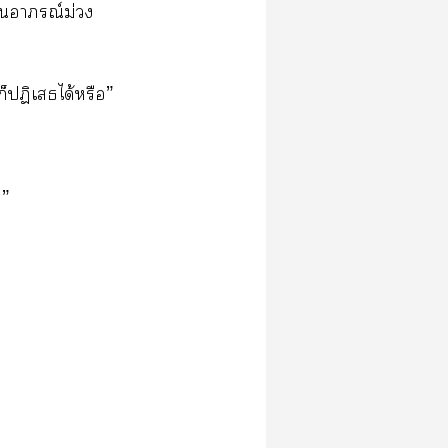
าใอาภรณ์ม่วง
ก็ปฏิเสธได้หรือ”
่”