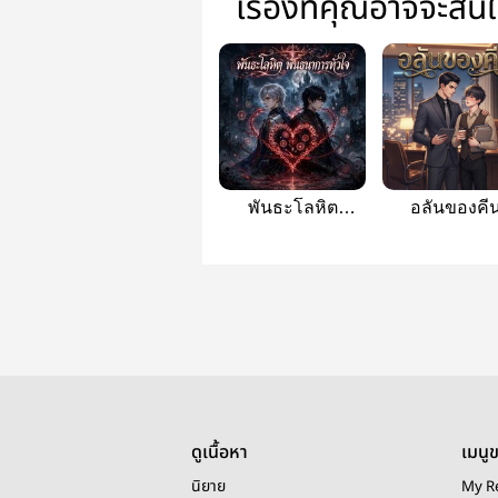
เรื่องที่คุณอาจจะสน
พันธะโลหิต
อลันของคี
พันธนาการหัวใจ
(Alan’s Onl
ดูเนื้อหา
เมนู
นิยาย
My R