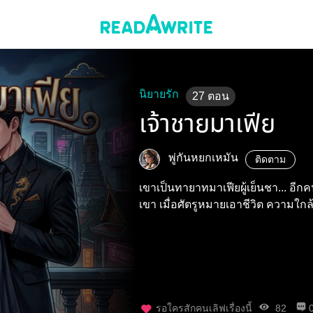
นิยายรัก
27
ตอน
เจ้าชายมาเฟีย
พู่กันหยกเหมัน
ติดตาม
เขาเป็นทายาทมาเฟียผู้เย็นชา... อีกค
เขา เมื่อศัตรูหมายเอาชีวิต ความใกล้ชิด
รอใครสักคนเลิฟเรื่องนี้
82