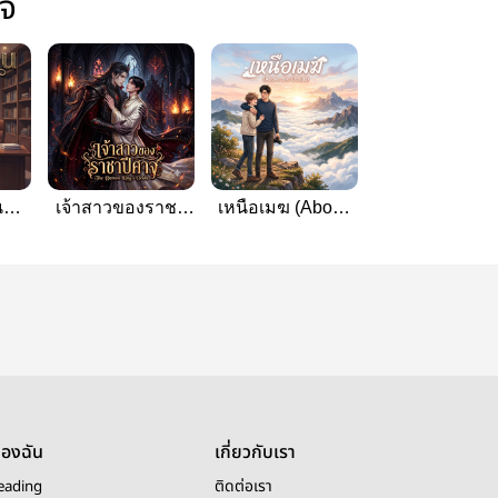
ใจ
น
เจ้าสาวของราชา
เหนือเมฆ (Above
y)
ปีศาจ (The Demon
the Clouds)
King's Bride)
ของฉัน
เกี่ยวกับเรา
eading
ติดต่อเรา