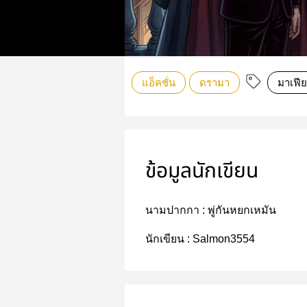
แอ็คชั่น
ดรามา
มาเฟีย
ข้อมูลนักเขียน
นามปากกา :
พู่กันหยกเหมัน
นักเขียน :
Salmon3554