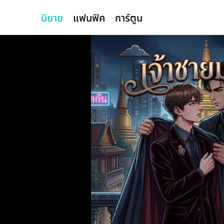
นิยาย
แฟนฟิค
การ์ตูน