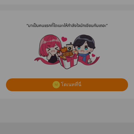
Found you
scent, your
GogolD
voice
“มาเป็นคนแรกที่โดเนทให้กำลังใจนักเขียนกันเถอะ”
โดเนทที่นี่