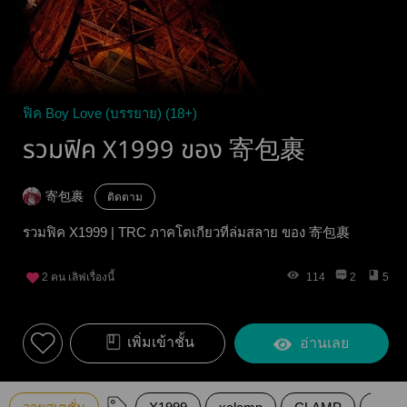
ฟิค Boy Love (บรรยาย) (18+)
รวมฟิค X1999 ของ 寄包裹
寄包裹
ติดตาม
รวมฟิค X1999 | TRC ภาคโตเกียวที่ล่มสลาย ของ 寄包裹
2
คน เลิฟเรื่องนี้
114
2
5
เพิ่มเข้าชั้น
อ่านเลย