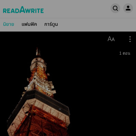
นิยาย
แฟนฟิค
การ์ตูน
1
ตอน