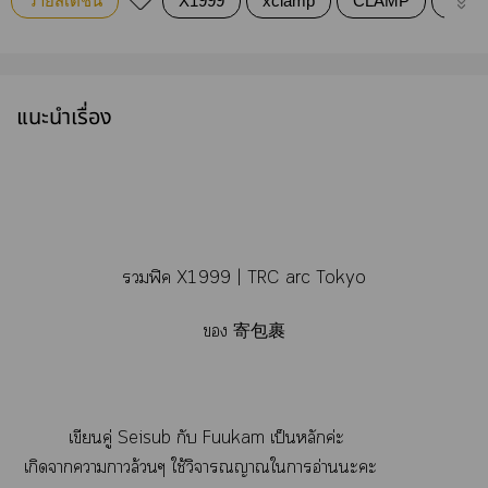
วายสเตชั่น
X1999
xclamp
CLAMP
seisu
แนะนำเรื่อง
ฟิค X1999 | TRC arc Tokyo
 寄包裹
เขียนคู่ Seisub กับ Fuukam เป็นหลักค่ะ
เกิดาาาล้วนๆ ใช้วิจารณญาณใาอ่านะะ