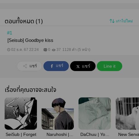
ตอนทั้งหมด (1)
เก่าไปใหม่
#1
[Seisub] Goodbye kiss
02 ธ.ค. 67 22:24
0
37
1128 คำ (5 หน้า)
แชร์
แชร์
แชร์
Line it
เรื่องที่คุณอาจจะสนใจ
SeiSub | Forget
Naruhoshi |
DaChuu | Your
New Serva