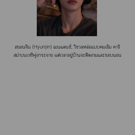
ฮจิน (Hyunjin) เแซ์, วิชวลหล่อแเข้ม าริ
สม่าเวทีพุ่งะา แต่เาอยู่บ้านะติดเแะ