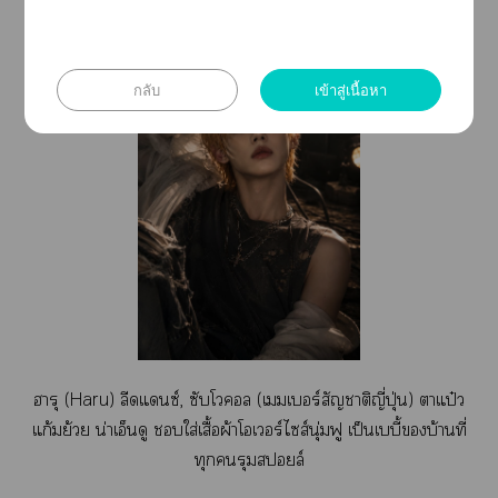
กลับ
เข้าสู่เนื้อหา
ารุ (Haru) ลีดแซ์, ซับโล (เมเบอร์สัญชาติญี่ปุ่น) าแป๋ว
แก้มย้วย น่าเอ็นดู ใส่เสื้อผ้าโเร์ไส์นุ่มฟู เป็นเบบี้บ้านที่
ทุกรุมสล์