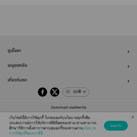
อันตราย
พนัน (True love
(Dangerous
or a gambling
Schemes: The
game) อ่านฟรี
Ruthless
Prince)อ่านฟรี
ไม่ติดเหรียญ
ดูเนื้อหา
เมนูของฉัน
เกี่ยวกับเรา
ปกติ
Download readAwrite
×
เว็บไซต์นี้มีการใช้คุกกี้ โปรดยอมรับนโยบายคุกกี้เพื่อ
ประสบการณ์การใช้บริการที่ดีที่สุดของท่าน ท่านสามารถ
ยอมรับ
ศึกษาวิธีการตั้งค่าการควบคุมคุกกี้ของท่านผ่าน
นโยบาย
© 2026 readAwrite.com by MEB Corporation Public Company Limited
การใช้คุกกี้ของเราที่นี่
This site is protected by reCAPTCHA and the Google
Privacy Policy
and
Terms of Service
apply.