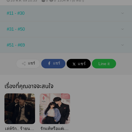
26 พ.ค. 69 20:33
0
0
1354 คำ (6 หน้า)
#11 - #30
#31 - #50
#51 - #69
แชร์
แชร์
แชร์
Line it
เรื่องที่คุณอาจจะสนใจ
เล่ห์รัก.. ร้ายนาย
รักแท้หรือแค่เกม