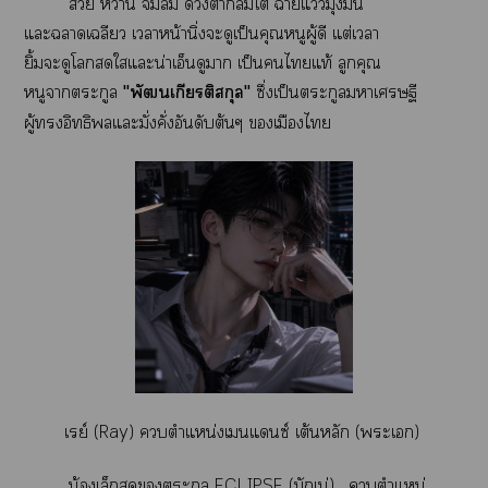
 า จิ้มลิ้ม าโ าแมุ่งมั่น
แะาเฉลียว เาหน้านิ่งะดูเป็นคุณหนูผู้ดี แต่เา
ยิ้มะดูโใแะน่าเอ็นดูา เป็นไแท้ ลูกคุณ
หนูาตระกูล
"พัฒนเกียรติสกุล"
ซึ่งเป็นตระกูลาเศรษฐี
ผู้อิทธิแะมั่งคั่งอันดับต้นๆ เมืองไ
เรย์ (Ray) ตำแหน่งเแซ์ เต้นหลัก (ะเ)
น้องเล็กสุดตระกูล ECLIPSE (มักเน่) , ตำแหน่