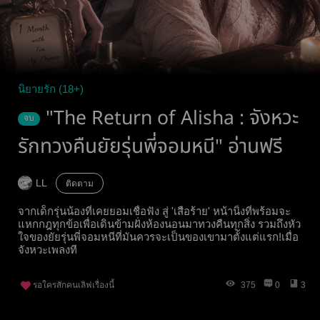
นิยายรัก (18+)
"The Return of Alisha : จังหวะ
จบ
รักทวงคืนยัยรุ่นพี่จอมหนี" อ่านฟรี
LL
ติดตาม
จากเด็กรุ่นน้องที่เคยยอมเชื่อฟัง สู่ 'เสือร้าย' หน้านิ่งที่พร้อมจะ
แหกกฎทุกข้อเพื่อเดินข้ามฝั่งห้องนอนมาทวงคืนทุกสิ่ง รวมถึงหัว
ใจของยัยรุ่นพี่จอมหนีที่มันควรจะเป็นของเขามาตั้งแต่แรก!เมื่อ
จังหวะเพลงที
รอใครสักคนเลิฟเรื่องนี้
375
0
3