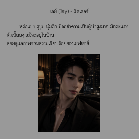
เย์ (Jay) – ลีดเดอร์
หล่อแสุขุม นุ่มลึก มีร่าาเป็นผู้นำสูงา มักะแต่ง
ตัวเนี๊ยบๆ แม้ะอยู่ใบ้าน
ดูแลาาเรียบร้อยเฟเาส์