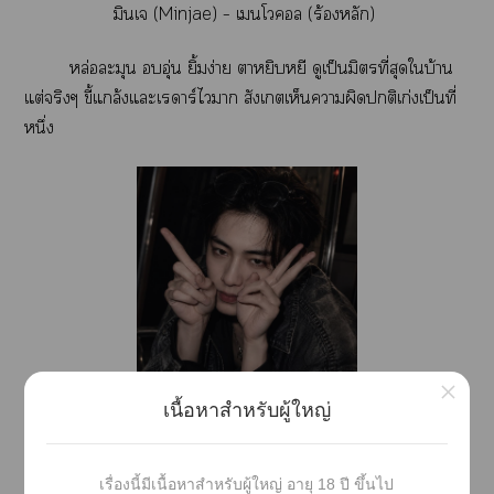
มินเ (Minjae) – เโล (ร้องหลัก)
หล่อละมุน อุ่น ยิ้มง่าย าหยิบหยี ดูเป็นมิตรที่สุดใบ้าน
แต่จริงๆ ขี้แกล้งแะเรดาร์ไา สังเกตเห็นาผิดติเก่งเป็นที่
หนึ่ง
×
เนื้อหาสำหรับผู้ใหญ่
เค (K) ซับโล, วิชวล
หล่อจัดสไตล์โเล นิ่งๆ พูดน้อยคล้ายเรย์แต่มีาอ่อนโ
เรื่องนี้มีเนื้อหาสำหรับผู้ใหญ่ อายุ 18 ปี ขึ้นไป