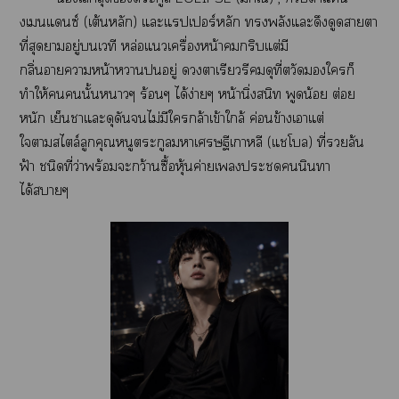
งเแซ์ (เต้นหลัก) แะแปเร์หลัก พลังแะดึงดูดาา
ที่สุดาอยู่เวที หล่อแเครื่องหน้าคมกริบแต่มี
กลิ่นาาหน้าาอยู่ าเรียวรีดุที่ตวัดใก็
ทำให้นั้นาๆ ร้อนๆ ได้ง่ายๆ หน้านิ่งสนิท พูดน้อย ต่อย
หนัก เย็นาแะดุดันไม่มีใกล้าเข้าใกล้ ค่อนข้างเาแต่
ใาสไตล์ลูกคุณหนูตระกูลาเศรษฐีเกาหลี (แโล) ที่ล้น
ฟ้า ชนิดที่ว่าพร้อมะกว้านซื้อหุ้นค่ายเะนินทา
ได้าๆ