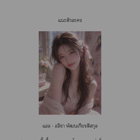
แะตัวะ
แล - อลิา พัฒนเกียรติสกุล