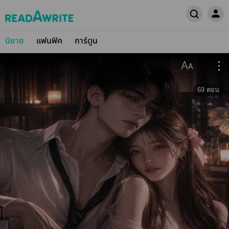
นิยาย
แฟนฟิค
การ์ตูน
69
ตอน