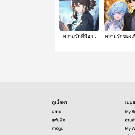
ความรักที่มิอาจ
ความรักของเพ
เป็นไปได้คุณย่า
สมัยเด็กที่อยาก
และหลาน
คุณแม่วัยใ
ดูเนื้อหา
เมนู
นิยาย
My R
แฟนฟิค
อ่านล่
การ์ตูน
My W