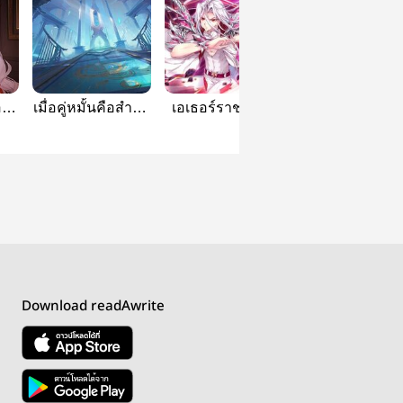
อน
เมื่อคู่หมั้นคือสำนัก
เอเธอร์ราชาแห่ง
เอเธอร์ราชาแห่
คืน
ศัตรู
การสังหาร
เทพ
Download readAwrite