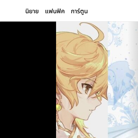
นิยาย
แฟนฟิค
การ์ตูน