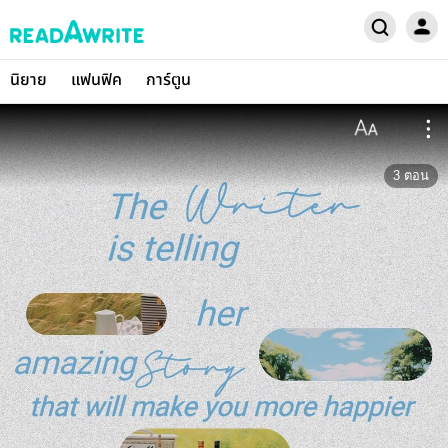
นิยาย
แฟนฟิค
การ์ตูน
3
ตอน