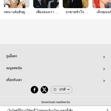
ภคนางค์อธิษฐาน
เพียงสองเรา |
รุกฆาตหัวใจ |
เด็กคุณนท
| bozhan
BoZhan
BoZhan
BoZhan V
ดูเนื้อหา
เมนูของฉัน
เกี่ยวกับเรา
ปกติ
Download readAwrite
×
เว็บไซต์นี้มีการใช้คุกกี้ โปรดยอมรับนโยบายคุกกี้เพื่อ