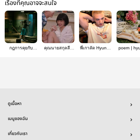
เรื่องที่คุณอาจจะสนใจ
กฎการคุยกับ
คุณนายสกุลลี |
พี่เกาลัด Hyunlix
poem | hyu
มนุษย์ทดลอง
Hyunlix
| Omegaverse
#บทกวีเดือ
Hyunlix
ดูเนื้อหา
เมนูของฉัน
เกี่ยวกับเรา