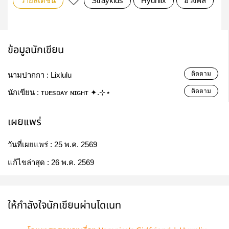
วายสเตชั่น
Straykids
Hyunlix
ฮวังพิล
ข้อมูลนักเขียน
ติดตาม
นามปากกา :
Lixlulu
ติดตาม
นักเขียน :
ᴛᴜᴇsᴅᴀʏ ɴɪɢʜᴛ ✦.⊹⋆
เผยแพร่
วันที่เผยแพร่ :
25 พ.ค. 2569
แก้ไขล่าสุด :
26 พ.ค. 2569
ให้กำลังใจนักเขียนผ่านโดเนท