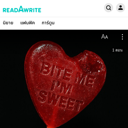
นิยาย
แฟนฟิค
การ์ตูน
1
ตอน