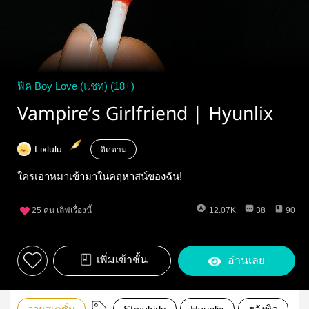
ฟิค Boy Love (แชท) (18+)
Vampire‘s Girlfriend | Hyunlix
Lixlulu
ติดตาม
ใครเอาหมาเข้ามาในคฤหาสน์ของฉัน!
25
คน เลิฟเรื่องนี้
12.07K
38
90
เพิ่มเข้าชั้น
อ่านเลย