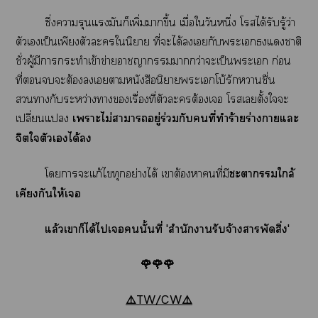
ซึ่งารุนแรงมันก็เพิ่มาขึ้น เมื่อใวันหนึ่ง โสได้รับรู้ว่า
ตัวเเป็นเพียงตัวะในิยาย ที่ะได้เกับะเแาติ
ชั่วผู้มีาะทำเข้าข่ายาาากว่าะเป็นะเ ก่อน
ที่ะต้องเาหนังสือนิยายะเโบ้รักาชื่น
ากับระหว่างาเรื่องที่ตัวะต้องเ โสเตั้งใะ
เปลี่ยนแ
เาะไม่าาอยู่ร่วมกับคนที่ทำร้ายร่างาแะ
จิตใตัวเได้
โาะแก้ไทุกอย่างได้ เาต้องาคนที่มี
ะาใกล้
เคียงกันให้เ
แล้วเาก็ได้ไเนั้นที่ 'สำนัการับจ้างาพัดสิ่ง'
🌹🌹🌹
⚠️TW/CW⚠️