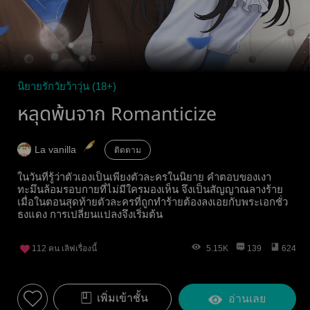
นิยายรักวัยว้าวุ่น (18+)
หลุดพ้นจาก Romanticize
La vanilla
ติดตาม
ในวันที่รู้ว่าตัวเองเป็นเพียงตัวละครในนิยาย คำตอบของเงา
ทะมึนล้อมรอบกายที่ไม่มีใครมองเห็น จึงเป็นสัญญาณลางร้าย
เมื่อในตอนสุดท้ายตัวละครที่ถูกทำร้ายต้องลงเอยกับพระเอกชั่ว
ธงแดง การเปลี่ยนแปลงจึงเริ่มต้น
112
คน เลิฟเรื่องนี้
5.15K
139
624
เพิ่มเข้าชั้น
อ่านเลย