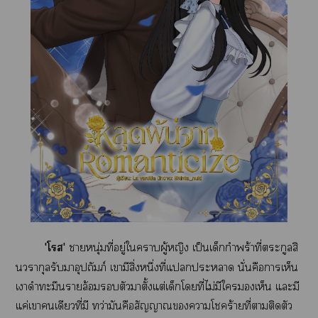
'โส'
าหนุ่มที่อยู่ใาผู้หญิง เป็นเด็กกำพร้าที่ตระกูลสิ
นวรากุลรับาอุปถัมภ์ เามีสิ่งหนึ่งที่แะา นั่นคือาเห็น
เาดำทะมึนรายล้อมตัวาตั้งแต่เด็กโที่ไม่มีใเห็น แะมี
แค่เาเดียวที่มี ทว่ามันคือสัญญาณาโร้ายที่าติดตัว