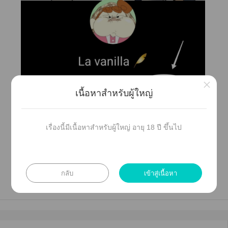
×
เนื้อหาสำหรับผู้ใหญ่
าติดาาาา La vanilla ด้วยะะ🥰
เรื่องนี้มีเนื้อหาสำหรับผู้ใหญ่ อายุ 18 ปี ขึ้นไป
กลับ
เข้าสู่เนื้อหา