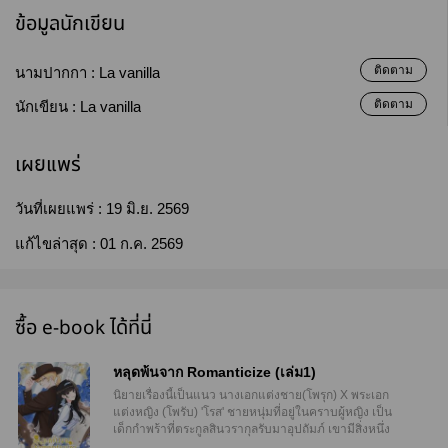
ข้อมูลนักเขียน
ติดตาม
นามปากกา :
La vanilla
ติดตาม
นักเขียน :
La vanilla
เผยแพร่
วันที่เผยแพร่ :
19 มิ.ย. 2569
แก้ไขล่าสุด :
01 ก.ค. 2569
ซื้อ e-book ได้ที่นี่
หลุดพ้นจาก Romanticize (เล่ม1)
นิยายเรื่องนี้เป็นแนว นางเอกแต่งชาย(โพรุก) X พระเอก
แต่งหญิง (โพรับ) 'โรส' ชายหนุ่มที่อยู่ในคราบผู้หญิง เป็น
เด็กกำพร้าที่ตระกูลสินวรากุลรับมาอุปถัมภ์ เขามีสิ่งหนึ่ง
ที่แปลกประหลาด นั่นคือการเห็นเงาดำทะมึนรายล้อม