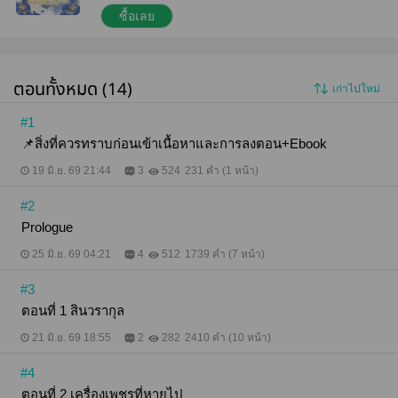
รอบตัวมาตั้งแต่เด็กโดยที่ไม่มีใครมองเห็น และมีแค่เขา
ซื้อเลย
คนเดียวที่มี ทว่ามันคือสัญญาณของความโชคร้ายที่ตาม
ติดตัว ซึ่งความรุนแรงมันก็เพิ่มมากขึ้น เมื่อในวันหนึ่ง
โรสได้รับรู้ว่าตัวเองเป็นเพียงตัวละครในนิยาย ที่จะได้
ลงเอยกับพระเอกธงแดงชาติชั่วผู้มีการกระทำเข้าข่าย
ตอนทั้งหมด (14)
เก่าไปใหม่
อาชญากรรมมากกว่าจะเป็นพระเอก ก่อนที่ตอนจบจะ
ต้องลงเอยตามหนังสือนิยายพระเอกโบ้รักหวานชื่น สวน
ทางกับระหว่างทางของเรื่องที่ตัวละครต้องเจอ โรสเลย
#1
ตั้งใจจะเปลี่ยนแปลง เพราะไม่สามารถอยู่ร่วมกับคนที่
📌สิ่งที่ควรทราบก่อนเข้าเนื้อหาและการลงตอน+Ebook
ทำร้ายร่างกายและจิตใจตัวเองได้ลง โดยการจะแก้ไข
ทุกอย่างได้ เขาต้องหาคนที่มีชะตากรรมใกล้เคียงกันให้
19 มิ.ย. 69 21:44
3
524
231 คำ (1 หน้า)
เจอ แล้วเขาก็ได้ไปเจอคนนั้นที่ 'สำนักงานรับจ้างสารพัด
สิ่ง' *** เนื้อหาในเล่ม1 มีทั้งหมด 30 ตอน (ในเล่ม1 ยัง
#2
ไม่มี NC) ผ่านการพิสูจน์อักษรแล้ว แต่ถ้าพบคำผิด คุณ
นักอ่านสามารถแจ้งได้เลยค่ะ เล่มต่อไปค่อนข้างมาช้า
Prologue
เนื่องจากนักเขียนแต่งนิยายวายเป็นหลัก และแต่งเรื่องนี้
25 มิ.ย. 69 04:21
4
512
1739 คำ (7 หน้า)
สนองนี้ดเพื่อไม่ให้เครียดจนเกินไป โดยกำหนดการเล่ม 2
คาดว่าจะปล่อยในช่วง เดือนธันวาคม 2569 สามารถติอ
ต่อสอบถามได้ทาง X = @Vjakranong และติดตาม
#3
นามปากกา La vanilla ได้ทาง readawrite
ตอนที่ 1 สินวรากุล
21 มิ.ย. 69 18:55
2
282
2410 คำ (10 หน้า)
#4
ตอนที่ 2 เครื่องเพชรที่หายไป