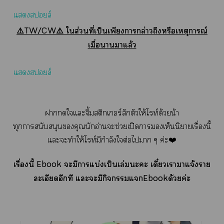
แสล์
⚠️TW/CW⚠️ ใส่วนที่เป็นเพียงาล่าวถึงหรือเหตุการณ์
เมื่อาาแล้ว
แสล์
าใแะจิ้มสติกเอร์สักตัวให้ไท์ด้วยน้า
ทุกาสนับสนุนคุณนักอ่านะช่วยเปิดาเห็นนิยายเรื่องนี้
แะะทำให้ไท์มีกำลังใต่อไา ๆ ค่ะ❤️
เรื่องนี้ Ebook ะมีาแบ่งเป็นเล่มะะ เดี๋ยวเาาแจ้งราย
ละเอียดอีกที แะะมีกิจแEbookด้วยค่ะ