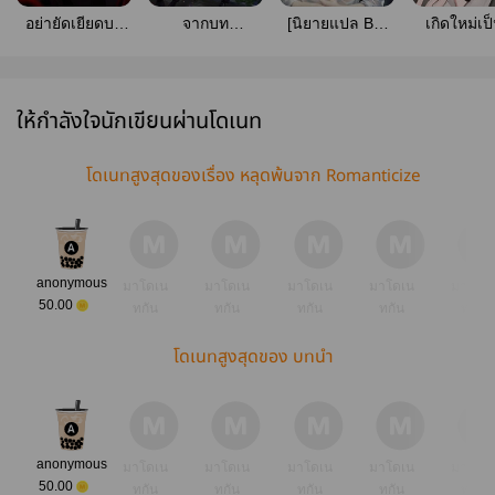
อย่ายัดเยียดบท
จากบท
[นิยายแปล BL]
เกิดใหม่เป็
ตัวร้ายให้นายเอก
ตัวประกอบกลาย
เมื่อตัวละครฝ่าย
แห่งโชคช
[มีebook]
เป็นคู่แข่งอันดับ
รับกลายเป็นยัน
ของนา
หนึ่งของเหล่า
เดเระฝ่ายรุก
เอก(omegav
พระเอกซะงั้น
ให้กำลังใจนักเขียนผ่านโดเนท
#ตัวประกอบแย่ง
ซีน
โดเนทสูงสุดของเรื่อง หลุดพ้นจาก Romanticize
anonymous
มาโดเน
มาโดเน
มาโดเน
มาโดเน
มาโดเ
50.00
ทกัน
ทกัน
ทกัน
ทกัน
ทกัน
โดเนทสูงสุดของ บทนำ
anonymous
มาโดเน
มาโดเน
มาโดเน
มาโดเน
มาโดเ
50.00
ทกัน
ทกัน
ทกัน
ทกัน
ทกัน