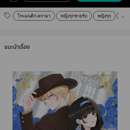
โรแมนติก-ดรามา
หญิงรุกชายรับ
หญิงรุก
ชายร
แนะนำเรื่อง