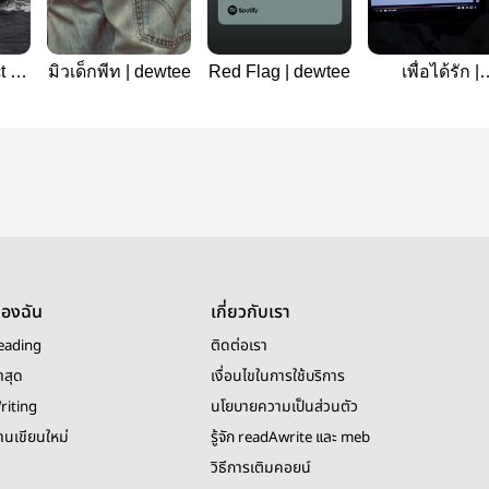
 |
มิวเด็กพีท | dewtee
Red Flag | dewtee
เพื่อได้รัก |
#BasFuaiz
ของฉัน
เกี่ยวกับเรา
eading
ติดต่อเรา
าสุด
เงื่อนไขในการใช้บริการ
riting
นโยบายความเป็นส่วนตัว
งานเขียนใหม่
รู้จัก readAwrite และ meb
วิธีการเติมคอยน์