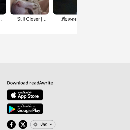
Still Closer |
เพียงหมอก |
นุ่มนิ่มของชิว |
#ไบเบิ้ลเจฟ
biblebuild
chaenie
Download readAwrite
ปกติ