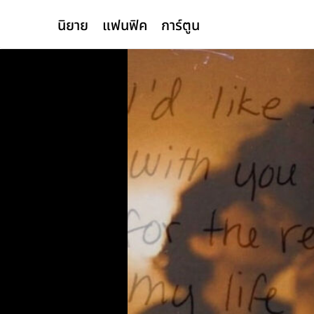
นิยาย
แฟนฟิค
การ์ตูน