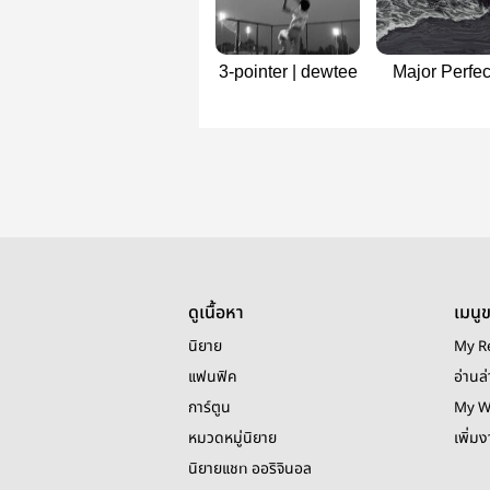
3-pointer | dewtee
Major Perfect
dewtee
ดูเนื้อหา
เมนู
นิยาย
My R
แฟนฟิค
อ่านล่
การ์ตูน
My W
หมวดหมู่นิยาย
เพิ่ม
นิยายแชท ออริจินอล