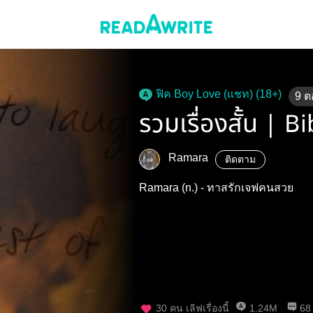
ฟิค Boy Love (แชท) (18+)
9
ต
รวมเรื่องสั้น | Bi
Ramara
ติดตาม
Ramara (n.) - ทาสรักเจฟคนสวย
30
คน เลิฟเรื่องนี้
1.24M
68