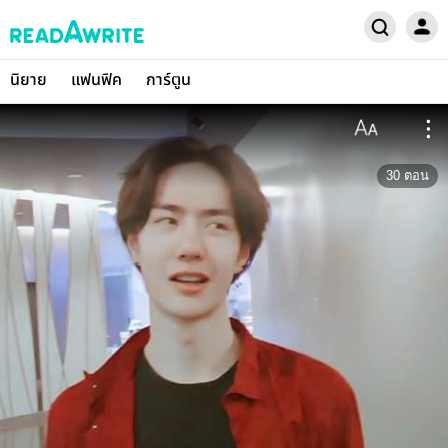
นิยาย
แฟนฟิค
การ์ตูน
30
ตอน