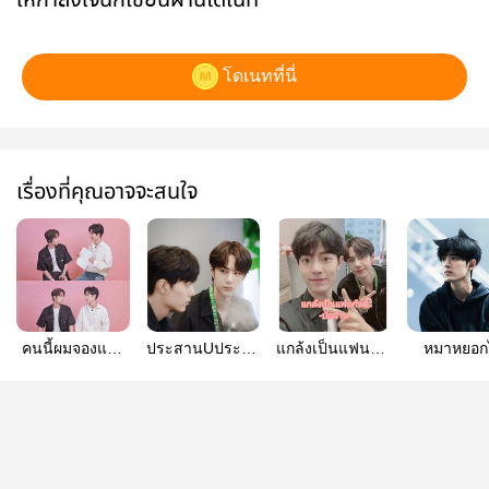
โดเนทที่นี่
เรื่องที่คุณอาจจะสนใจ
คนนี้ผมจองแล้ว
ประสานUประสาน
แกล้งเป็นแฟนกัน
หมาหยอกไ
ครับ
รัก
ดิ๊ -ป๋อจ้าน-